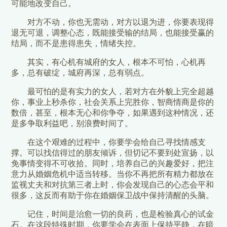
可能地改变自己。
对方不动，你也无需动，对方以退为进，你要表现得
退无可退，调整心态，既能接受输的结局，也能接受赢的
结局，而不是患得患失，情绪失控。
其实，有心机有城府的女人，根本不可怕，心机再
多，总有破绽，城府再深，总有弱点。
最可怕的是有实力的女人，若对方在外貌上完全超越
你，事业上秒杀你，社会关系上完胜你，智商情商是你的
数倍，甚至，根本无心和你争夺，如果遇到这种情况，还
是多争取利益吧，别浪费时间了。
在这个艰难的过程中，你要学会给自己寻找情感支
撑。可以找信得过的朋友倾诉，但切记不要到处宣扬，以
免事情变得不可收拾。同时，培养自己的兴趣爱好，把注
意力从婚姻危机中适当转移。当你不再把所有精力都放在
监视丈夫和对抗第三者上时，你会发现自己的心态会平和
很多，这反而有助于你在婚姻保卫战中保持清醒的头脑。
记住，时间是治愈一切的良药，也是检验真心的试金
石。在这段特殊时期，你要学会在表面上保持平静，在暗