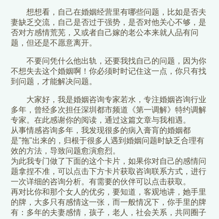
想想看，自己在婚姻经营里有哪些问题，比如是否夫
妻缺乏交流，自己是否过于强势，是否对他关心不够，是
否对方感情荒芜，又或者自己嫁的老公本来就人品有问
题，但还是不愿意离开。
不要问凭什么他出轨，还要我找自己的问题，因为你
不想失去这个婚姻啊！你必须时时记住这一点，你只有找
到问题，才能解决问题。
大家好，我是婚姻咨询专家若水，专注婚姻咨询行业
多年，曾经多次担任深圳都市频道《第一调解》特约调解
专家。在此感谢你的阅读，通过这篇文章与我相遇。
从事情感咨询多年，我发现很多的病入膏肓的婚姻都
是"拖"出来的，归根于很多人遇到婚姻问题时缺乏合理有
效的方法，导致问题愈演愈烈。
为此我专门做了下面的这个卡片，如果你对自己的感情问
题拿捏不准，可以点击下方卡片获取咨询联系方式，进行
一次详细的咨询分析。有需要的伙伴可以点击获取。
再对比你和那个女人的优劣，要知道，客观地讲，她手里
的牌，大多只有感情这一张，而一般情况下，你手里的牌
有：多年的夫妻感情，孩子，老人，社会关系，共同圈子