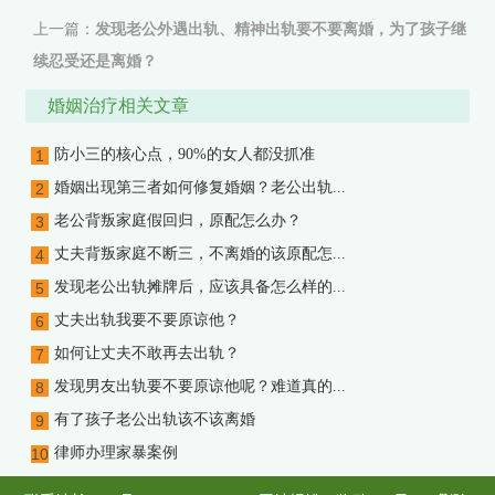
上一篇：
发现老公外遇出轨、精神出轨要不要离婚，为了孩子继
续忍受还是离婚？
下一篇：
当遭遇老公出轨，自己又不想离婚时，该怎样挽救自己
婚姻治疗相关文章
的婚姻？
防小三的核心点，90%的女人都没抓准
1
婚姻出现第三者如何修复婚姻？老公出轨...
2
老公背叛家庭假回归，原配怎么办？
3
丈夫背叛家庭不断三，不离婚的该原配怎...
4
发现老公出轨摊牌后，应该具备怎么样的...
5
丈夫出轨我要不要原谅他？
6
如何让丈夫不敢再去出轨？
7
发现男友出轨要不要原谅他呢？难道真的...
8
有了孩子老公出轨该不该离婚
9
律师办理家暴案例
10