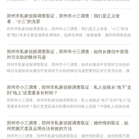
不为过。同时，它又是一项目的性极为明确、危险系数高、技术难度呈指数
级
郑州市私家侦探调查取证，郑州市小三调查：我们是正义使
者，“小三”的克星
郑州市私家侦探调查取证，郑州市小三调查：我们是正义使者，“小三”的克
星“我们本来主要是做商务调查的，说来也奇怪，做着做着，婚外情调查就成
了我们的主要业务了。”老郑，深圳一家私家侦探事务所的合伙人。他向
郑州市私家侦探调查取证，郑州市小三调查：如何从微信中发现
对方出轨的蛛丝马迹
郑州市私家侦探调查取证，郑州市小三调查：如何从微信中发现对方出轨的
蛛丝马迹如何从微信中发现对方出轨的蛛丝马迹想要判定对方是否出轨，微
信是个很好的突破口，调情得用微信语音，约炮得用微信联系，约会也离不
开
郑州市小三调查，郑州市私家侦探调查取证：私人侦探从“地下”走
到“地上”还需要多长时间？
郑州市小三调查，郑州市私家侦探调查取证：私人侦探从“地下”走到“地上”还
需要多长时间？我们究竟应该怎样看待和对待私人侦探？中国私人侦探业将
向何处去？私人侦探的兴起对于我们这个处于快速转轨中的社会又意味
郑州市小三调查，郑州市私家侦探调查取证：婚外情的取证，如
何把握尺度及运用合法有效的方法
郑州市小三调查，郑州市私家侦探调查取证：婚外情的取证，如何把握尺度