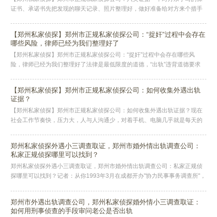
证书、承诺书先把发现的聊天记录、照片整理好，做好准备给对方来个措手
不及。对方婚外情被发现的第 一反应通常是害怕、紧张、惊慌、不知所措，
【郑州私家侦探】郑州市正规私家侦探公司：“捉奸”过程中会存在
哪些风险，律师已经为我们整理好了
【郑州私家侦探】郑州市正规私家侦探公司：“捉奸”过程中会存在哪些风
险，律师已经为我们整理好了法律是最低限度的道德，“出轨”违背道德要求
是毋庸置疑的，但对于“出轨”这事，也可以根据情节的严重程度分成几级
【郑州私家侦探】郑州市正规私家侦探公司：如何收集外遇出轨
证据？
【郑州私家侦探】郑州市正规私家侦探公司：如何收集外遇出轨证据？现在
社会工作节奏快，压力大，人与人沟通少，对着手机、电脑几乎就是每天的
状态，很多夫妻下了班也是抱着手机看，躺在床上各玩各的手机，各刷各的
屏
郑州私家侦探外遇小三调查取证，郑州市婚外情出轨调查公司：
私家正规侦探哪里可以找到？
郑州私家侦探外遇小三调查取证，郑州市婚外情出轨调查公司：私家正规侦
探哪里可以找到？记者：从你1993年3月在成都开办"协力民事事务调查所"，
一晃已经8年多了，当时正是中国民间调查行业萌芽发展的时期。据
郑州市外遇出轨调查公司，郑州私家侦探婚外情小三调查取证：
如何用刑事侦查的手段审问老公是否出轨