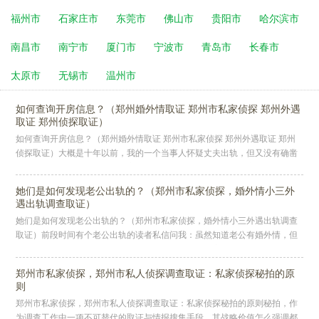
福州市
石家庄市
东莞市
佛山市
贵阳市
哈尔滨市
南昌市
南宁市
厦门市
宁波市
青岛市
长春市
太原市
无锡市
温州市
如何查询开房信息？（郑州婚外情取证 郑州市私家侦探 郑州外遇
取证 郑州侦探取证）
如何查询开房信息？（郑州婚外情取证 郑州市私家侦探 郑州外遇取证 郑州
侦探取证）大概是十年以前，我的一个当事人怀疑丈夫出轨，但又没有确凿
的证据，于是转而求助了在公安局的朋友，通过查询丈夫在酒店登记的开
她们是如何发现老公出轨的？（郑州市私家侦探，婚外情小三外
遇出轨调查取证）
她们是如何发现老公出轨的？（郑州市私家侦探，婚外情小三外遇出轨调查
取证）前段时间有个老公出轨的读者私信问我：虽然知道老公有婚外情，但
是我却不知道怎么收集证据来证明他有婚外情，很想离婚，一直生活在苦闷
里
郑州市私家侦探，郑州市私人侦探调查取证：私家侦探秘拍的原
则
郑州市私家侦探，郑州市私人侦探调查取证：私家侦探秘拍的原则秘拍，作
为调查工作中一项不可替代的取证与情报搜集手段，其战略价值怎么强调都