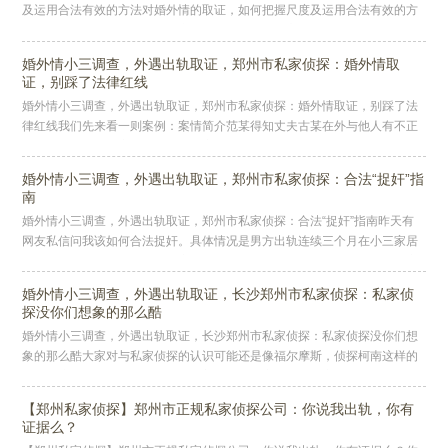
及运用合法有效的方法对婚外情的取证，如何把握尺度及运用合法有效的方
法，关系到能否在诉讼中被认定为合法证据而受法官采纳，证明配偶的婚外
情
婚外情小三调查，外遇出轨取证，郑州市私家侦探：婚外情取
证，别踩了法律红线
婚外情小三调查，外遇出轨取证，郑州市私家侦探：婚外情取证，别踩了法
律红线我们先来看一则案例：案情简介范某得知丈夫古某在外与他人有不正
当关系，欲与自己离婚后，为了在离婚时能够让有过错的丈夫赔偿自己，范
某
婚外情小三调查，外遇出轨取证，郑州市私家侦探：合法“捉奸”指
南
婚外情小三调查，外遇出轨取证，郑州市私家侦探：合法“捉奸”指南昨天有
网友私信问我该如何合法捉奸。具体情况是男方出轨连续三个月在小三家居
住，自己不知道如何进入他们家拿到证据。我想了想，觉得很有必要和大家
婚外情小三调查，外遇出轨取证，长沙郑州市私家侦探：私家侦
探没你们想象的那么酷
婚外情小三调查，外遇出轨取证，长沙郑州市私家侦探：私家侦探没你们想
象的那么酷大家对与私家侦探的认识可能还是像福尔摩斯，侦探柯南这样的
形象。这些形象都是源于小说，做着描述的私家侦探，观察细致，逻辑严
密，
【郑州私家侦探】郑州市正规私家侦探公司：你说我出轨，你有
证据么？