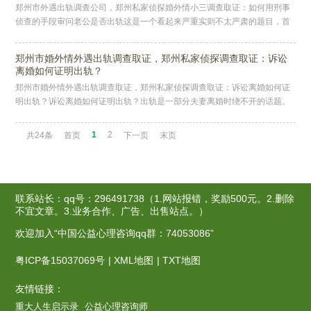
郑州市外遇出轨调查公司，郑州私家侦探婚外情小三调查取证：如何用刑事
侦查的手段审问老公是否出轨这是一个看起来严重实则不太严肃的题目，首
先不建议把老公当犯人审，婚姻的基础是信任，没有信任的婚姻是不道德
的。
郑州市婚外情外遇出轨调查取证，郑州私家侦探调查取证：诉讼
离婚如何证明出轨？
郑州市婚外情外遇出轨调查取证，郑州私家侦探调查取证：诉讼离婚如何证
明出轨？诉讼离婚如何证明出轨？出轨是一部分夫妻离婚时绕不开的话题。
加之影视剧中动辄出轨一方净身出户的戏码，让很多夫妻对于出轨的法律后
果
1
2
共24条
首页
下一页
末页
联系站长：qq号：296491738（1.网站报错，奖励500元。2.删除
不宜文章。3.业务合作、广告、出售站点。）
欢迎加入“中国公益心理咨询qq群：74053086”
粤ICP备15037069号
|
XML地图
|
TXT地图
友情链接：
重大人生启示录
公益心理咨询师