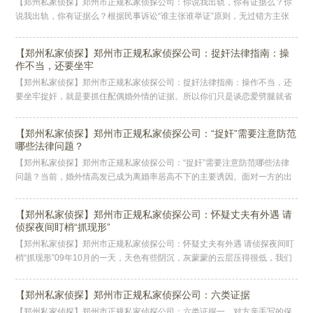
【郑州私家侦探】郑州市正规私家侦探公司：你说我出轨，你有证据么？你
说我出轨，你有证据么？根据民事诉讼“谁主张谁举证”原则，无过错方主张
对方存在过错，则需要承担相应的举证责任，而由于两性生活的私密性，还
【郑州私家侦探】郑州市正规私家侦探公司：捉奸法律指南：操
作不当，还要坐牢
【郑州私家侦探】郑州市正规私家侦探公司：捉奸法律指南：操作不当，还
要坐牢捉奸，就是要抓住配偶婚外情的证据。所以你们只是谈恋爱劈腿就省
省吧，本文不适合你！毕竟，恋爱关系中的感情纠纷与婚姻中的忠诚义务在
法
【郑州私家侦探】郑州市正规私家侦探公司：“捉奸”需要注意防范
哪些法律问题？
【郑州私家侦探】郑州市正规私家侦探公司：“捉奸”需要注意防范哪些法律
问题？当前，婚外情高发已成为离婚率居高不下的主要诱因。面对一方的出
轨，另一方多以“捉奸”等方式愤起维权。殊不知，在“捉奸”过程中，存
【郑州私家侦探】郑州市正规私家侦探公司：怀疑丈夫有外遇 请
侦探夜间盯梢“抓现形”
【郑州私家侦探】郑州市正规私家侦探公司：怀疑丈夫有外遇 请侦探夜间盯
梢“抓现形”09年10月的一天，天色有些阴沉，灰蒙蒙的云层压得很低，我们
事务所的电话突然响起，打破了午后的宁静。前台小张接起电话，语
【郑州私家侦探】郑州市正规私家侦探公司：六类证据
【郑州私家侦探】郑州市正规私家侦探公司：六类证据一，对方亲手写的保