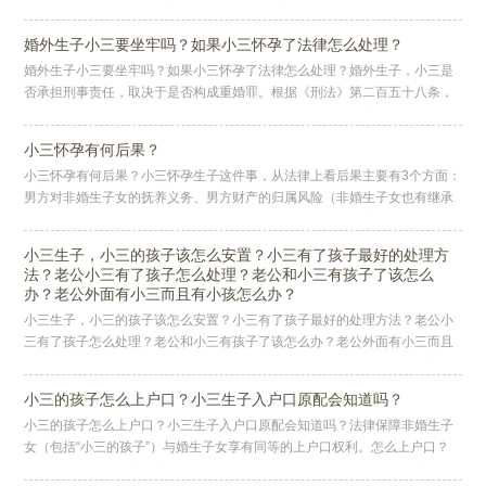
男人未经你的同意，将大额财产赠与三儿，这侵犯了你的财产权，赠与行为
因
婚外生子小三要坐牢吗？如果小三怀孕了法律怎么处理？
婚外生子小三要坐牢吗？如果小三怀孕了法律怎么处理？婚外生子，小三是
否承担刑事责任，取决于是否构成重婚罪。根据《刑法》第二百五十八条，
重婚罪是指有配偶又与他人结婚，或者明知他人有配偶而与之结婚或存在事
实
小三怀孕有何后果？
小三怀孕有何后果？小三怀孕生子这件事，从法律上看后果主要有3个方面：
男方对非婚生子女的抚养义务、男方财产的归属风险（非婚生子女也有继承
权），以及严重的刑事犯罪可能，就是重婚罪。对子女：抚养权和继承权是
小三生子，小三的孩子该怎么安置？小三有了孩子最好的处理方
法？老公小三有了孩子怎么处理？老公和小三有孩子了该怎么
办？老公外面有小三而且有小孩怎么办？
小三生子，小三的孩子该怎么安置？小三有了孩子最好的处理方法？老公小
三有了孩子怎么处理？老公和小三有孩子了该怎么办？老公外面有小三而且
有小孩怎么办？作者：西丽面对一个图钱想上位的小三，不要怕，再分离的
时
小三的孩子怎么上户口？小三生子入户口原配会知道吗？
小三的孩子怎么上户口？小三生子入户口原配会知道吗？法律保障非婚生子
女（包括“小三的孩子”）与婚生子女享有同等的上户口权利。怎么上户口？
需要什么材料？上户口主要有两种途径，所需材料有所不同：随母上户（最