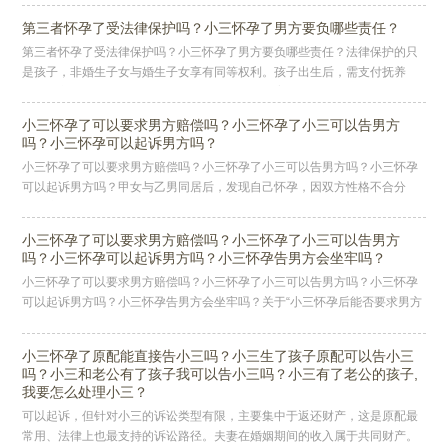
解
第三者怀孕了受法律保护吗？小三怀孕了男方要负哪些责任？
第三者怀孕了受法律保护吗？小三怀孕了男方要负哪些责任？法律保护的只
是孩子，非婚生子女与婚生子女享有同等权利。孩子出生后，需支付抚养
费，男方作为生父，必须承担孩子的生活费、教育费、医疗费等，直至孩子
成年
小三怀孕了可以要求男方赔偿吗？小三怀孕了小三可以告男方
吗？小三怀孕可以起诉男方吗？
小三怀孕了可以要求男方赔偿吗？小三怀孕了小三可以告男方吗？小三怀孕
可以起诉男方吗？甲女与乙男同居后，发现自己怀孕，因双方性格不合分
手，这在同居关系中并不少见，甲女去医院做终止妊娠手术，身体承受了不
小的
小三怀孕了可以要求男方赔偿吗？小三怀孕了小三可以告男方
吗？小三怀孕可以起诉男方吗？小三怀孕告男方会坐牢吗？
小三怀孕了可以要求男方赔偿吗？小三怀孕了小三可以告男方吗？小三怀孕
可以起诉男方吗？小三怀孕告男方会坐牢吗？关于“小三怀孕后能否要求男方
赔偿”等一系列问题，情况相对复杂，需要根据具体情形来分析。一、小三
小三怀孕了原配能直接告小三吗？小三生了孩子原配可以告小三
吗？小三和老公有了孩子我可以告小三吗？小三有了老公的孩子,
我要怎么处理小三？
可以起诉，但针对小三的诉讼类型有限，主要集中于返还财产，这是原配最
常用、法律上也最支持的诉讼路径。夫妻在婚姻期间的收入属于共同财产。