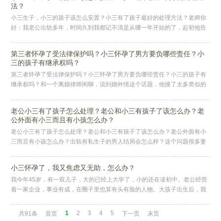
法？
小三生子，小三的孩子该怎么安置？小三有了孩子最好的处理方法？老师你
好：我老公出轨多年，时间久到我都记不清是从哪一年开始的了，起初他告
诉我只是玩玩，让我别当真，说外面的女人就是消遣一下。因为我平时做生
意
第三者怀孕了受法律保护吗？小三怀孕了男方要负哪些责任？小
三的孩子有继承权吗？
第三者怀孕了受法律保护吗？小三怀孕了男方要负哪些责任？小三的孩子有
继承权吗？和一个离婚律师闲聊，说到婚外情这个话题，他接了太多类似的
案子，感触比普通人深得多。当然，道德审判是没意思的，成年人更在意
的，
老公小三有了孩子怎么处理？老公和小三有孩子了该怎么办？老
公外面有小三而且有小孩怎么办？
老公小三有了孩子怎么处理？老公和小三有孩子了该怎么办？老公外面有小
三而且有小孩怎么办？出轨有私生子的男人结局会怎么样？这个问题很多妻
子都在深夜反复问自己，越想越害怕。我告诉你，你要是拖着不治他，他就
会
小三怀孕了，我又焦虑又无助，怎么办？
我今年45岁，有一双儿子，大的已经上大学了，小的还在读初中。老公经营
着一家企业，事业有成，在圈子里也算有头有脸的人物。大孩子出生后，我
就辞掉工作，全心全意在家相夫教子，把所有精力都扑在家庭和孩子身上，
1
2
3
4
5
共91条
首页
下一页
末页