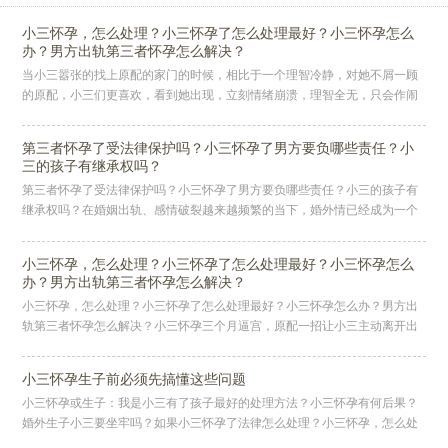
小三怀孕，怎么处理？小三怀孕了怎么处理最好？小三怀孕怎么
办？男方出轨第三者怀孕怎么解决？
当小三嚣张的找上原配的家门的时候，相比于一个理智冷静，对她不屑一顾
的原配，小三们更喜欢，看到她出现，立刻情绪崩溃，理智全无，只会作闹
的原配。因为前者她们看一眼就知道自己可能斗不过，理性的女人最难缠，
而
第三者怀孕了受法律保护吗？小三怀孕了男方要负哪些责任？小
三的孩子有继承权吗？
第三者怀孕了受法律保护吗？小三怀孕了男方要负哪些责任？小三的孩子有
继承权吗？在婚姻出轨、感情破裂越来越频繁的当下，婚外情已经成为一个
不容忽视的社会现象，我们痛恨小三的同时却也需要知道，如果小三有了孩
子
小三怀孕，怎么处理？小三怀孕了怎么处理最好？小三怀孕怎么
办？男方出轨第三者怀孕怎么解决？
小三怀孕，怎么处理？小三怀孕了怎么处理最好？小三怀孕怎么办？男方出
轨第三者怀孕怎么解决？小三怀孕三个月逼宫，原配一招让小三主动离开出
轨男人不再纠缠！前几天蓝方刚处理完一个男人出轨小三怀孕逼宫的出轨案
例
小三怀孕生子前必须先搞懂这些问题
小三怀孕或生子：我是小三有了孩子最好的处理方法？小三怀孕有何后果？
婚外生子小三要坐牢吗？如果小三怀孕了法律怎么处理？小三怀孕，怎么处
理？小三怀孕了怎么处理最好？小三怀孕怎么办？男方出轨第三者怀孕怎么