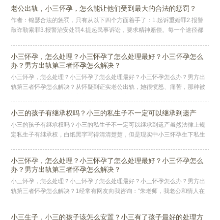
老公出轨，小三怀孕，怎么能让他们受到最大的合法的惩罚？
作者：锦瑟合法的惩罚，只有从以下四个方面着手了：1.起诉重婚罪2.报警
敲诈勒索罪3.报警治安处罚4.提起民事诉讼，要求精神赔偿。每一个途径都
有它特定的适用场景和法律依据，咱们一个一个拆开来看。第一，怎
小三怀孕，怎么处理？小三怀孕了怎么处理最好？小三怀孕怎么
办？男方出轨第三者怀孕怎么解决？
小三怀孕，怎么处理？小三怀孕了怎么处理最好？小三怀孕怎么办？男方出
轨第三者怀孕怎么解决？从怀疑到证实老公出轨，她很愤怒、痛苦，那种被
欺骗的感觉像刀子一样剜着心；更让她崩溃心碎的是，老公让小三怀孕了，
并
小三的孩子有继承权吗？小三的私生子不一定可以继承到遗产
小三的孩子有继承权吗？小三的私生子不一定可以继承到遗产虽然法律上规
定私生子有继承权，白纸黑字写得清清楚楚，但是现实中小三怀孕生下私生
子想继承遗产，没有那么容易，中间隔着重重关卡，必须得拿出充分证据证
明
小三怀孕，怎么处理？小三怀孕了怎么处理最好？小三怀孕怎么
办？男方出轨第三者怀孕怎么解决？
小三怀孕，怎么处理？小三怀孕了怎么处理最好？小三怀孕怎么办？男方出
轨第三者怀孕怎么解决？1经常有网友向我咨询：“朱老师，我老公和情人在
一起有了孩子，老公态度坚决要打掉他，但是第三者还是坚持生下来，还说
小三生子，小三的孩子该怎么安置？小三有了孩子最好的处理方