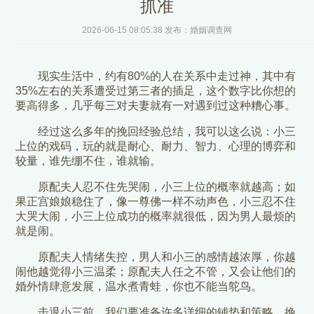
抓准
2026-06-15 08:05:38 发布：婚姻调查网
现实生活中，约有80%的人在关系中走过神，其中有
35%左右的关系遭受过第三者的插足，这个数字比你想的
要高得多，几乎每三对夫妻就有一对遇到过这种糟心事。
经过这么多年的挽回经验总结，我可以这么说：小三
上位的戏码，玩的就是耐心、耐力、智力、心理的博弈和
较量，谁先绷不住，谁就输。
原配夫人忍不住先哭闹，小三上位的概率就越高；如
果正宫娘娘稳住了，像一尊佛一样不动声色，小三忍不住
大哭大闹，小三上位成功的概率就很低，因为男人最烦的
就是闹。
原配夫人情绪失控，男人和小三的感情越浓厚，你越
闹他越觉得小三温柔；原配夫人任之不管，又会让他们的
婚外情肆意发展，温水煮青蛙，你也不能当鸵鸟。
击退小三前，我们要准备许多详细的铺垫和策略，挽