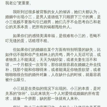
我老公”更重要。
我听到过很多被背叛的女人的倾诉，她们大都认为，
婚姻中出现小三，是男人道德低下只顾脐下三寸的爽，是
小三低贱不要脸勾引已婚男，她们几乎不会思考自己和老
公的关系本质，把所有的锅都甩给外人。
如果你们的感情美满幸福，是很难有小三的，苍蝇不
叮无缝的蛋，话糙理不糙。
但如果你们的婚姻在某个方面有特别明显的缺失，比
如伴侣不能和你产生精神上的共鸣，两个人无话可说，或
者物质上不能满足，天天为钱吵架，或者夫妻生活不和
谐，一个月都没一次等等，那你就很容易在婚姻之外去找
补，找那个能和你聊得来，或者能满足你物质欲望，或者
啪啪啪很合拍的婚外对象，人在缺什么的时候，就最容易
被什么吸引。
小三就是在类似的情况下出现的。小三的本质，是对
关系的“弥补”，以此来填充一个人对爱情或婚姻的所有需
求，就像一个拼图，缺的那一块就有人来补。