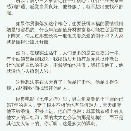
所以，防小三大家要记住一个核心：让伴侣在关系里
感到舒适、感觉自我良好。他舒服了，就不想出去找不舒
服。
如果你贯彻落实这个核心，想要获得幸福的爱情或婚
姻是很容易的，什么年纪颜值身材财富都可能在它面前败
下阵来，你见过那些长得一般但夫妻恩爱的例子吗？人家
就是懂得让彼此舒服。
然而，在现实生活中，人们更多的是去贬损另一半。
有个姑娘甚至跟我说：我结婚后开始有意无意批评老公，
让他知道自己的不足，不然我怕他骄傲，我打击他了，他
就没信心去撩别人啦！
这种想法实在太天真了！你越打击他，他越觉得你
烦，越想到外面找崇拜他的人。
经典电影《七年之痒》里，男主角夏曼是个平庸的已
婚7年的男人，妻子根本不相信他有任何魅力，天天嫌弃
他不够浪漫、不够上进。他自己也说：就算我衣领上有其
他女人的口红印，我的太太也会认为那是红梅汁，而不是
其他女人留下的。你听听，这是多大的讽刺。