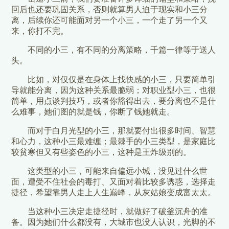
回后也还要巩固关系，否则就算男人迫于现实和小三分
离，后续你还可能面对另一个小三，一个走了另一个又
来，你打不完。
不同的小三，有不同的分离策略，千篇一律等于送人
头。
比如，对仅仅是在身体上找快感的小三，只要简单引
导就能分离，因为这种关系最脆弱；对职业型小三，也很
简单，用点谈判技巧，或者你豁得出去，要分离也不是什
么难事，她们图的就是钱，你断了钱她就走。
而对于白月光型的小三，那就要付出很多时间、智慧
和心力，这种小三最难缠；最棘手的小三类型，是家庭比
较贫寒但又有些姿色的小三，这种是王炸级别的。
这类型的小三，可能来自偏远小城，没见过什么世
面，遭受不住社会的毒打、又面对着比较多诱惑，选择走
捷径，希望靠男人走上人生巅峰，从灰姑娘变成富太太。
当这种小三决定走捷径时，就做好了破釜沉舟的准
备。因为她们什么都没有，大城市也没人认识，光脚的不