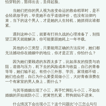
怕穿鞋的，豁得出去，丢得起脸。
当她们把你的男人视为改变命运的救命稻草时，是不
会轻易放手的，毕竟她不在乎道德评价，也没有法律约
束，当下的这个男人，才是她的人生转机，她抓得比谁都
紧。
遇到这种小三，就要有打持久战的心理准备了，别指
望三两天就能解决，你可能要跟她耗上一年半载。
其他的小三类型，只要能用正确的方法应对，她们都
无法撼动你在婚姻中的地位，你才是正宫，你怕什么？
因为她们要顾虑的东西太多了，比如亲友的指责与劝
阻，道德与压力，耗下去的风险成本与收益，自己的青春
等等，她们输不起。有些小三外形、学历、家境都不错，
她们也会想，自己为什么要委屈做小三，大好青春浪费在
一个有家室的男人身上，图什么？
与其等婚姻出现了小三，再手忙脚乱斗小三，不如在
婚姻的开始就防小三，把篱笆扎紧，野狗就钻不进来。
什么情况下会出现小三？这个问题比“小三怎么勾引