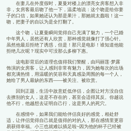
在妻儿在外度假时，夏曼对楼上的漂亮女房客想入非
非，女房客最后吻了他一下，温柔地说：这个吻是给你妻
子的口信，如果她还认为那是果汁，那她就太蠢啦！这一
吻，把妻子的自以为是全打翻了。
这个吻，让夏曼瞬间觉得自己充满了魅力，一个已婚
中年男人，居然还有人欣赏，那种感觉就像打了强心针。
虽然他最后拒绝了诱惑，但是！那只是电影！谁知道他能
拒绝几次呢？现实中可没那么多柳下惠。
这电影背后的道理也值得我们警醒，由玛丽莲·梦露
饰演的女房客，让人感到非常有魅力，因为她每次的出场
都充满热情，用温暖的笑容和天真感染周围的每一个人，
她给了男人最缺的东西——被关注、被欣赏。
回到正题，生活中故意贬低伴侣，企图让对方没自信
去撩别的女人，这是不存在的，甚至会适得其反。你越说
他不行，他越想去证明自己行，这是男人的死穴。
在感情中，如果我们能给伴侣良好的感觉，相处舒
适，让伴侣觉得自己就是值得的对的人，那在感情里更容
易获得幸福。小三也就难以插足啦~因为他的杯子已经被