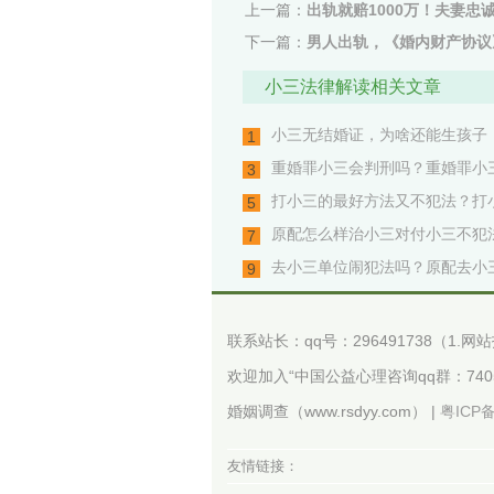
上一篇：
出轨就赔1000万！夫妻忠
下一篇：
男人出轨，《婚内财产协议
小三法律解读相关文章
小三无结婚证，为啥还能生孩子
1
重婚罪小三会判刑吗？重婚罪小三
3
打小三的最好方法又不犯法？打
5
原配怎么样治小三对付小三不犯法
7
去小三单位闹犯法吗？原配去小
9
联系站长：qq号：296491738（1
欢迎加入“中国公益心理咨询qq群：7405
婚姻调查（www.rsdyy.com） |
粤ICP备
友情链接：