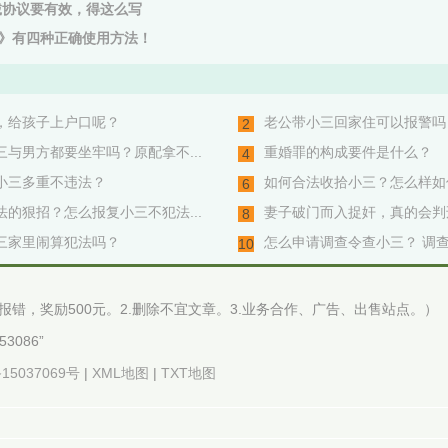
诚协议要有效，得这么写
》有四种正确使用方法！
，给孩子上户口呢？
老公带小三回家住可以报警吗
2
与男方都要坐牢吗？原配拿不...
重婚罪的构成要件是什么？
4
小三多重不违法？
如何合法收拾小三？怎么样如何
6
的狠招？怎么报复小三不犯法...
妻子破门而入捉奸，真的会判刑
8
三家里闹算犯法吗？
怎么申请调查令查小三？ 调查
10
.网站报错，奖励500元。2.删除不宜文章。3.业务合作、广告、出售站点。）
3086”
15037069号
|
XML地图
|
TXT地图