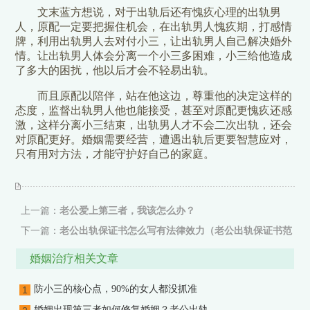
文末蓝方想说，对于出轨后还有愧疚心理的出轨男
人，原配一定要把握住机会，在出轨男人愧疚期，打感情
牌，利用出轨男人去对付小三，让出轨男人自己解决婚外
情。让出轨男人体会分离一个小三多困难，小三给他造成
了多大的困扰，他以后才会不轻易出轨。
而且原配以陪伴，站在他这边，尊重他的决定这样的
态度，监督出轨男人他也能接受，甚至对原配更愧疚还感
激，这样分离小三结束，出轨男人才不会二次出轨，还会
对原配更好。婚姻需要经营，遭遇出轨后更要智慧应对，
只有用对方法，才能守护好自己的家庭。
上一篇：
老公爱上第三者，我该怎么办？
下一篇：
老公出轨保证书怎么写有法律效力（老公出轨保证书范
本）
婚姻治疗相关文章
防小三的核心点，90%的女人都没抓准
1
婚姻出现第三者如何修复婚姻？老公出轨...