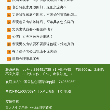
2
老公背叛家庭假回归，原配怎么办？
3
丈夫背叛家庭不断三，不离婚的该原配怎...
4
发现老公出轨摊牌后，应该具备怎么样的...
5
丈夫出轨我要不要原谅他？
6
如何让丈夫不敢再去出轨？
7
发现男友出轨要不要原谅他呢？难道真的...
8
有了孩子老公出轨该不该离婚
9
律师办理家暴案例
10
联系站长：qq号：296491738（1.网站报错，奖励500元。2.删除
不宜文章。3.业务合作、广告、出售站点。）
欢迎加入“中国公益心理咨询qq群：74053086”
粤ICP备15037069号
|
XML地图
|
TXT地图
友情链接：
重大人生启示录
公益心理咨询师