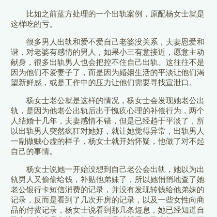
比如之前蓝方处理的一个出轨案例，原配杨女士就是
这样吃的亏。
很多男人出轨和爱不爱自己老婆没关系，夫妻恩爱和
谐，对老婆有感情的男人，如果小三有意接近，愿意主动
献身，很多出轨男人也会把控不住自己出轨。这往往不是
因为他们不爱妻子了，而是因为婚姻生活的平淡让他们渴
望新鲜感，或是工作中的压力让他们需要寻找宣泄口。
杨女士老公就是这样的情况，杨女士会发现她老公出
轨，是因为他老公出轨后出于愧疚心理的补偿行为，两个
人结婚十几年，夫妻感情不错，但是已经趋于平淡了，所
以出轨男人突然疯狂对她好，就让她觉得异常，出轨男人
一副做贼心虚的样子，杨女士就开始怀疑，他做了对不起
自己的事情。
杨女士说她一开始没想到自己老公会出轨，她以为出
轨男人又偷偷给钱，补贴他弟妹了，所以她悄悄地查了她
老公银行卡短信消费的记录，并没有发现转钱给他弟妹的
记录，反而是看到了几次开房的记录，以及一些女性向商
品的付费记录，杨女士说看到那几条短息，她已经知道自