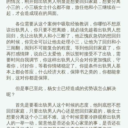
的情况，刚开始出轨男人明显是想要回归家庭，想要分离
小三的，小三杨女士什么都不做，放任他和小三继续在一
起，才会造成现在的局面。
各位需要从这个案例中吸取经验教训，你哪怕不想原
谅出轨男人，你只要不想离婚，就必须先趁着出轨男人想
回归，先让出轨男人和小三断了，他正愧疚急切的想回归
的时候，你完全可以让他去处理小三，让他为了回归和小
三闹翻，闹到不可能复合的程度。等到他回归家庭了，你
再打感情牌，说自己太爱他，所以暂时接受不了出轨，需
要时间自我调节，你这样出轨男人只会对你更加愧疚，守
着你，讨好你，等着你情绪稳定了。你提条件出轨男人基
本上都会答应，什么经济大权，保障书之类的，你都能拿
到，这对你都是保障。
但是事已至此，杨女士已经造成的劣势该怎么解决
呢？
首先是要看出轨男人这个时候的态度，他到底想不想
回归家庭，只要出轨男人内心还是想回归家庭的，杨女士
想要分离这个小三就不难。这个时候需要冷静观察出轨男
人的一举一动，留意他是否还会关心家里的事，是否还在