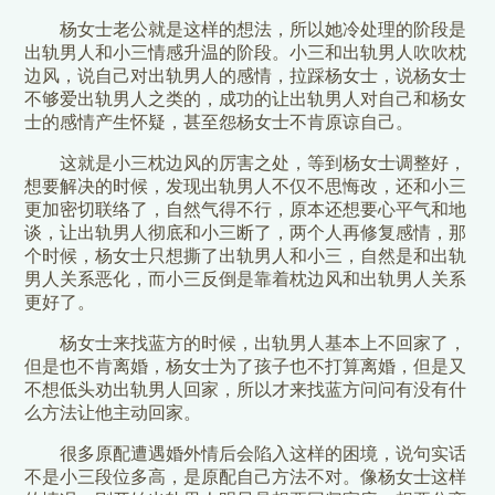
杨女士老公就是这样的想法，所以她冷处理的阶段是
出轨男人和小三情感升温的阶段。小三和出轨男人吹吹枕
边风，说自己对出轨男人的感情，拉踩杨女士，说杨女士
不够爱出轨男人之类的，成功的让出轨男人对自己和杨女
士的感情产生怀疑，甚至怨杨女士不肯原谅自己。
这就是小三枕边风的厉害之处，等到杨女士调整好，
想要解决的时候，发现出轨男人不仅不思悔改，还和小三
更加密切联络了，自然气得不行，原本还想要心平气和地
谈，让出轨男人彻底和小三断了，两个人再修复感情，那
个时候，杨女士只想撕了出轨男人和小三，自然是和出轨
男人关系恶化，而小三反倒是靠着枕边风和出轨男人关系
更好了。
杨女士来找蓝方的时候，出轨男人基本上不回家了，
但是也不肯离婚，杨女士为了孩子也不打算离婚，但是又
不想低头劝出轨男人回家，所以才来找蓝方问问有没有什
么方法让他主动回家。
很多原配遭遇婚外情后会陷入这样的困境，说句实话
不是小三段位多高，是原配自己方法不对。像杨女士这样