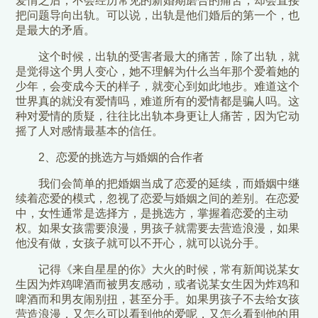
爱情之后，不会经历常见的新婚期磨合的痛苦，却会直接
把问题导向出轨。可以说，出轨是他们婚后的第一个，也
是最大的矛盾。
这个时候，出轨的受害者最大的痛苦，除了出轨，就
是觉得这个男人变心，她不理解为什么当年那个爱着她的
少年，会变成今天的样子，就变心到如此地步。难道这个
世界真的就没有爱情吗，难道所有的爱情都是骗人吗。这
种对爱情的质疑，往往比出轨本身更让人痛苦，因为它动
摇了人对感情最基本的信任。
2、恋爱的挑选方与婚姻的合作者
我们会简单的把婚姻当成了恋爱的延续，而婚姻中继
续着恋爱的模式，忽视了恋爱与婚姻之间的差别。在恋爱
中，女性通常是选择方，是挑选方，掌握着恋爱的主动
权。如果女孩需要浪漫，男孩子就需要去营造浪漫，如果
他没有做，女孩子就可以不开心，就可以说分手。
记得《来自星星的你》大火的时候，常有新闻说某女
生因为炸鸡啤酒而被男友感动，或者说某女生因为炸鸡和
啤酒而和男友闹别扭，甚至分手。如果男孩子不去给女孩
营造浪漫，又怎么可以看到他的爱呢，又怎么看到他的用