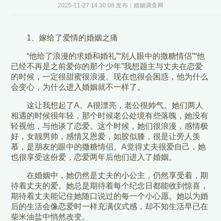
2025-11-27 14:30:08 发布：婚姻调查网
1、嫁给了爱情的婚姻之痛
“他给了浪漫的求婚和婚礼”“别人眼中的撒糖情侣”“他
已经不再是之前爱你的那个少年”我想题主与丈夫在恋爱
的时候，一定很甜蜜很浪漫。现在也很会困惑，他为什么
会变心，为什么进入婚姻就不一样了。
这让我想起了A。A很漂亮，老公很帅气。她们两人
相遇的时候很年轻，那个时候老公处境有些落魄，她没有
轻视他，与他谈了恋爱。这个时候，她们很浪漫，感情极
好，女靓男帅，感情又恩爱，如胶似膝，很是让旁人羡
慕，是朋友的眼中的撒糖情侣。A觉得丈夫很爱自己，她
也很享受这份爱，恋爱两年后他们进入了婚姻。
在婚姻中，她仍然是丈夫的小公主，仍然享受着，期
待着丈夫的爱。她总是期待着每个纪念日都能收到惊喜，
期待着丈夫能记住她随口说过的每一个小心愿。她以为婚
后的生活会像恋爱时一样充满仪式感，却不知生活早已在
柴米油盐中悄然改变。