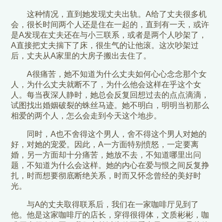
这种情况，直到她发现丈夫出轨。A给了丈夫很多机
会，很长时间两个人还是住在一起的，直到有一天，或许
是A发现在丈夫还在与小三联系，或者是两个人吵架了，
A直接把丈夫揣下了床，很生气的让他滚。这次吵架过
后，丈夫从A家里的大房子搬出去住了。
A很痛苦，她不知道为什么丈夫如何心心念念那个女
人，为什么丈夫就断不了，为什么他会这样在乎这个女
人。每当夜深人静时，她总会反复回想过去的点点滴滴，
试图找出婚姻破裂的蛛丝马迹。她不明白，明明当初那么
相爱的两个人，怎么会走到今天这个地步。
同时，A也不舍得这个男人，舍不得这个男人对她的
好，对她的宠爱。因此，A一方面特别愤怒，一定要离
婚，另一方面却十分痛苦，她放不去，不知道哪里出问
题，不知道为什么会这样。她的内心在爱与恨之间反复挣
扎，时而想要彻底断绝关系，时而又怀念曾经的美好时
光。
与A的丈夫取得联系后，我们在一家咖啡厅见到了
他。他是这家咖啡厅的店长，穿得很得体，文质彬彬，咖