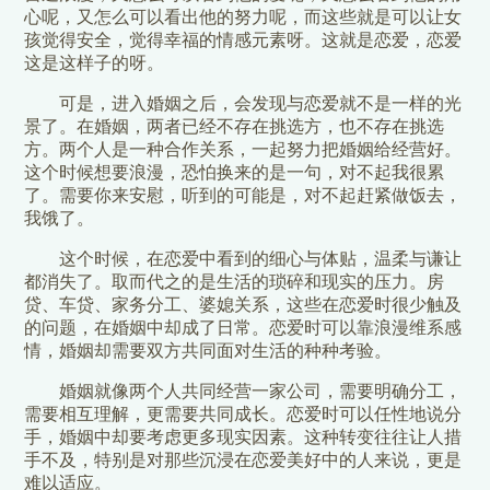
心呢，又怎么可以看出他的努力呢，而这些就是可以让女
孩觉得安全，觉得幸福的情感元素呀。这就是恋爱，恋爱
这是这样子的呀。
可是，进入婚姻之后，会发现与恋爱就不是一样的光
景了。在婚姻，两者已经不存在挑选方，也不存在挑选
方。两个人是一种合作关系，一起努力把婚姻给经营好。
这个时候想要浪漫，恐怕换来的是一句，对不起我很累
了。需要你来安慰，听到的可能是，对不起赶紧做饭去，
我饿了。
这个时候，在恋爱中看到的细心与体贴，温柔与谦让
都消失了。取而代之的是生活的琐碎和现实的压力。房
贷、车贷、家务分工、婆媳关系，这些在恋爱时很少触及
的问题，在婚姻中却成了日常。恋爱时可以靠浪漫维系感
情，婚姻却需要双方共同面对生活的种种考验。
婚姻就像两个人共同经营一家公司，需要明确分工，
需要相互理解，更需要共同成长。恋爱时可以任性地说分
手，婚姻中却要考虑更多现实因素。这种转变往往让人措
手不及，特别是对那些沉浸在恋爱美好中的人来说，更是
难以适应。