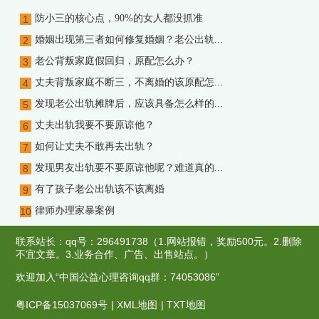
防小三的核心点，90%的女人都没抓准
1
婚姻出现第三者如何修复婚姻？老公出轨...
2
老公背叛家庭假回归，原配怎么办？
3
丈夫背叛家庭不断三，不离婚的该原配怎...
4
发现老公出轨摊牌后，应该具备怎么样的...
5
丈夫出轨我要不要原谅他？
6
如何让丈夫不敢再去出轨？
7
发现男友出轨要不要原谅他呢？难道真的...
8
有了孩子老公出轨该不该离婚
9
律师办理家暴案例
10
联系站长：qq号：296491738（1.网站报错，奖励500元。2.删除
不宜文章。3.业务合作、广告、出售站点。）
欢迎加入“中国公益心理咨询qq群：74053086”
粤ICP备15037069号
|
XML地图
|
TXT地图