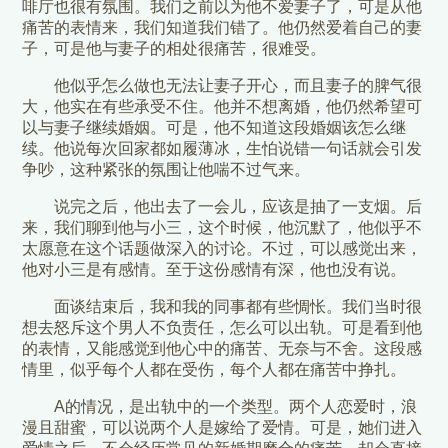
啡厅也很有氛围。我们之前以为他不爱妻子了，可是从他
痛苦的表情来，我们知道我们错了。他仍然爱着自己的妻
子，可是他与妻子的相处很痛苦，很难受。
他似乎怎么做也无法让妻子开心，而且妻子的脾气很
大，他实在有些承受不住。他并不想离婚，他仍然希望可
以与妻子继续婚姻。可是，他不知道这段婚姻该怎么继
续。他说每次回家都如履薄冰，生怕说错一句话就会引发
争吵，这种紧张的氛围让他喘不过气来。
说完之后，他出去了一会儿，应该是抽了一支烟。后
来，我们聊到他与小三，这个时候，他沉默了，他似乎不
太愿意在这个话题做深入的讨论。不过，可以感觉出来，
他对小三是有感情。至于这份感情有深，他也没有说。
面谈结束后，我和我的同事都有些惆怅。我们当时很
想去怒斥这个男人不负责任，怎么可以出轨。可是看到他
的表情，又能感觉到他心中的痛苦、无奈与不舍。这段感
情里，似乎每个人都在受伤，每个人都在痛苦中挣扎。
A的情况，是出轨中的一个类型。两个人恋爱时，浪
漫且甜蜜，可以说两个人是嫁给了爱情。可是，她们进入