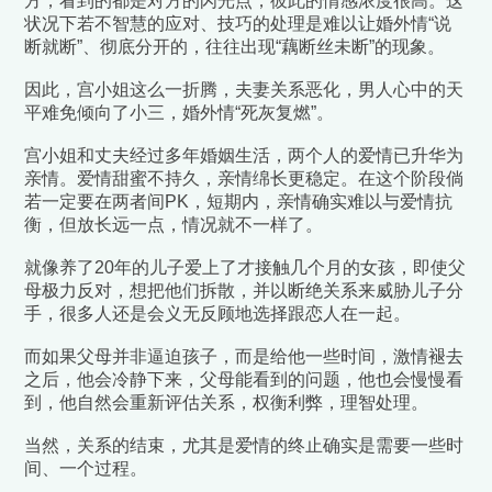
方，看到的都是对方的闪光点，彼此的情感浓度很高。这
状况下若不智慧的应对、技巧的处理是难以让婚外情“说
断就断”、彻底分开的，往往出现“藕断丝未断”的现象。
因此，宫小姐这么一折腾，夫妻关系恶化，男人心中的天
平难免倾向了小三，婚外情“死灰复燃”。
宫小姐和丈夫经过多年婚姻生活，两个人的爱情已升华为
亲情。爱情甜蜜不持久，亲情绵长更稳定。在这个阶段倘
若一定要在两者间PK，短期内，亲情确实难以与爱情抗
衡，但放长远一点，情况就不一样了。
就像养了20年的儿子爱上了才接触几个月的女孩，即使父
母极力反对，想把他们拆散，并以断绝关系来威胁儿子分
手，很多人还是会义无反顾地选择跟恋人在一起。
而如果父母并非逼迫孩子，而是给他一些时间，激情褪去
之后，他会冷静下来，父母能看到的问题，他也会慢慢看
到，他自然会重新评估关系，权衡利弊，理智处理。
当然，关系的结束，尤其是
爱情的终止确实是需要一些时
间、一个过程。