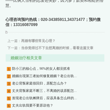
——比俩人当初的恋爱还美妙，因为
多了默契和相处的智
慧。
心理咨询预约热线：
020-34385911,34371477
；预约微
信：
13316087099
上一篇：
再婚有哪些常见心理？
下一篇：
当你觉得过不下去想离婚的时候，看看这篇文章
婚姻治疗相关文章
防小三的核心点，90%的女人都没抓准
1
婚姻出现第三者如何修复婚姻？老公出轨...
2
老公背叛家庭假回归，原配怎么办？
3
丈夫背叛家庭不断三，不离婚的该原配怎...
4
发现老公出轨摊牌后，应该具备怎么样的...
5
丈夫出轨我要不要原谅他？
6