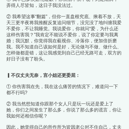
弄得人尽皆知，这日子我没法过。
② 我希望这事“翻篇”，但你一直盘根究底、揪着不放，天
天三更半夜将我推醒反复追问细节，没完没了地纠缠我爱
不爱你，不让我睡觉。我说爱你，你就问“爱，为什么还
这样伤害我？”我肯定不能说不爱你，说了你定要与我离
婚；我沉默，你觉得我在藐视你、冷落你，便加倍折磨
我。我不知道自己该如何是好，无论做与不做、做什么、
怎样做都是错，这让我感觉到自己已经无路可走，双方的
好日子没有了盼头。
▎不仅丈夫无奈，宫小姐还更委屈：
① 你伤害我在先，我在这么痛苦的情况下，难道问一下
都不行吗?
② 我当然想知道你跟那个女人只是玩一玩还是爱上了
她，你们之间发生了那么多，你说了那么多的谎言，你让
我如何还相信你呢？
因此，她觉得自己的所作所为皆因老公对不住自己，丈夫