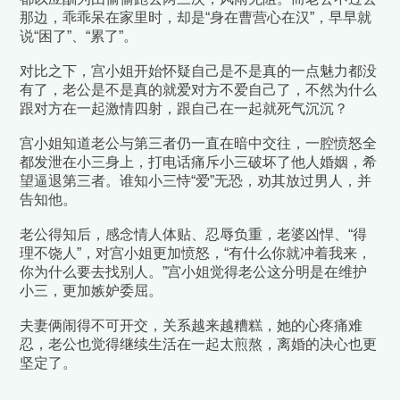
那边，乖乖呆在家里时，却是“身在曹营心在汉”，早早就
说“困了”、“累了”。
对比之下，宫小姐开始怀疑自己是不是真的一点魅力都没
有了，老公是不是真的就爱对方不爱自己了，不然为什么
跟对方在一起激情四射，跟自己在一起就死气沉沉？
宫小姐知道老公与第三者仍一直在暗中交往，一腔愤怒全
都发泄在小三身上，打电话痛斥小三破坏了他人婚姻，希
望逼退第三者。谁知小三恃“爱”无恐，劝其放过男人，并
告知他。
老公得知后，感念情人体贴、忍辱负重，老婆凶悍、“得
理不饶人”，对宫小姐更加愤怒，“有什么你就冲着我来，
你为什么要去找别人。”宫小姐觉得老公这分明是在维护
小三，更加嫉妒委屈。
夫妻俩闹得不可开交，关系越来越糟糕，她的心疼痛难
忍，老公也觉得继续生活在一起太煎熬，离婚的决心也更
坚定了。