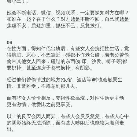
会小三了。
她会不断电话、微信、视频联系，一定要探知对方在哪？
和谁在一起？在干什么？对方越是不听不回，自己就越是
焦虑不安，质疑加重，抓狂不已，反复拨打。
06
在性方面，得知伴侣出轨后，有些女人会抗拒性生活，觉
得肮脏、恶心，不想靠近，碰都不许老公碰，若老公曾偷
偷带其他女人回来，碰过的东西(如床、沙发、椅子等)都
要扔掉，甚至连房子都想换掉，有阴影。
经过他们曾偷情过的地方(饭馆、酒店等)时也会触景生
情、非常难受，不愿意到那儿去。
而有些女人恰恰相反，变得性欲高涨，对性生活更主动、
更有激情，做爱比之前更享受。
以上的反应会因人而异，
有些人会反反复复，有些人心中
的阴影始终无法消除，而有些人吵闹后也能较为顺利走
出。