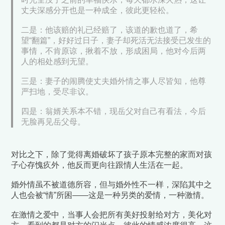
丈夫深感分开也是一种成全，彼此更轻松。
二是：他该赔的礼已经赔了，该道的歉也道了，希
望“翻篇”，好好过日子，妻子却死活无法接受已发生的
事情，不肯原谅，揪着不放，形成困局，他对今后两
人的相处感到无望。
三是：妻子的闹腾使丈夫婚外情之事人尽皆知，他尊
严扫地，受尽非议。
四是：翁婿关系本不错，现岳父对自己有看法，今后
无脸再见岳父母。
对比之下，除了觉得离婚破坏了孩子原本完整的家而对孩
子心存愧疚外，他反而更向往跟情人生活在一起。
婚外情虽不被道德所容，但与婚外性不一样，深陷其中之
人也会被“情”所困——
这是一种另类的爱情，一种激情。
在激情之爱中，当事人会把所有美好投射给对方，美化对