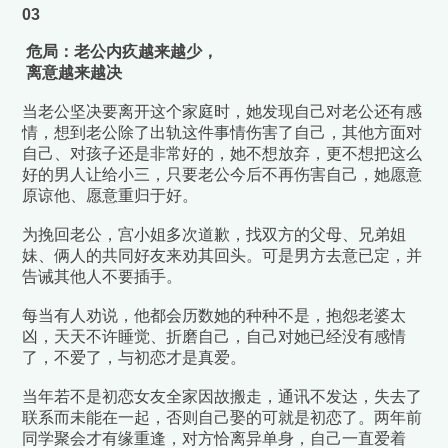
03
危局：老公内疚越来越少，
离意越来越决
当老公坚决要离开这个家庭时，她发现自己对老公还有感
情，想到老公除了出轨这件事情伤害了自己，其他方面对
自己、对孩子还是非常好的，她不想放弃，更不想把这么
好的男人让给小三，只要老公今后不再伤害自己，她愿意
原谅他、愿意重归于好。
为挽回老公，宫小姐多次道歉，找双方的父母、兄弟姐
妹、俩人的共同好友来劝其回头。可是男方去意已定，并
告诫其他人不要插手。
每当有人劝说，他都会历数她的种种不是，抱怨老婆太
凶，天天不许睡觉、折磨自己，自己对她已经没有感情
了，不爱了，与初恋才是真爱。
当年若不是初恋女友全家因故搬走，通讯不发达，失去了
联系而未能在一起，否则自己娶的可就是初恋了。两年前
同学聚会才有缘重逢，对方恰离异单身，自己一直爱着