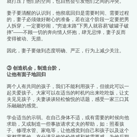
就打压了他们的空间，也自然会引发他们之间的冲突。
妻子要清醒的认识到，他彻底回归是需要时间、需要过程
的，妻子必须
做好耐心的准备，
若在这个阶段一定要把男
人拆穿，一定要吵闹，“穷途末路”下男人就容易“破罐子破
摔”——不顾一切的奔向情人怀抱，肆无忌惮，妻子反而
变得被动、无措。
因此，
妻子要做到态度明确、严正，行为上减少关注。
③ 创造机会，制造台阶，
让他有面子地回归
两个人有共同的孩子，我们不能利用孩子，但彼此可以一
起关爱孩子。大家可以在适当的时机约出来吃吃饭，让丈
夫见见孩子，夫妻谈谈轻松愉悦的话题，感受一家三口其
乐融融的感觉。
学会适当的示弱。
在自己身体不适，或有需要的时候向他
求助，又或制造一些事故请求丈夫的帮助，如：照看孩
子、修理水管、家电等，让他感觉到自己和孩子以及这个
家都需要他，充分满足他的价值感和被需要感，为他后期