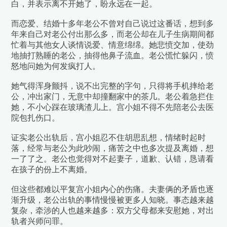
白，并表示离不开她了，盼永远在一起。
而恋爱、结婚十多年老公不曾对自己说过这番话，想到多
年来自己对老公付出那么多，而老公却在儿子生病期间都
忙着与其他女人谈情说爱、情意绵绵。她悲愤交加，使劲
地抽打熟睡的老公，抽得他鼻子流血。老公慌忙躲闪，愤
怒地问她为何发疯打人。
她气得浑身颤抖，说不出完整的字句，只得将手机摔给老
公，冲出家门，无意中却撞翻家中的茶几。老公着急拦住
她，不小心踩在玻璃渣儿上。宫小姐不得不先陪老公去医
院包扎伤口。
证实老公出轨后，宫小姐忍不住胡思乱想，情绪时起时
落，经常与老公为此吵闹，痛苦之中也多次提及离婚，想
一了了之。老公也觉得对不起妻子，道歉、认错，恳请看
在孩子的份上不离婚。
但这些都难以平复宫小姐内心的伤痛。夫妻俩的矛盾也逐
渐升级，老公出轨的事情慢慢被更多人知晓。事态越来越
复杂，牵涉的人也越来越多：双方父母都来安慰她，对出
轨者兴师问罪。