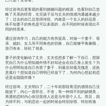
己只是个受害者。
经过咨询后更客观的看到婚姻问题的根源，也看到自己忽
略了关系的经营，
生完孩子后与丈夫的情感沟通越来越少
了；过去的自己总觉得传统、内敛是一个女人的好品质，
殊不知妻子的角色是可以多面的，在不同的时候表现出不
同的特质来。
通过咨询学习，自己的能力有所提高，
对做一个妻子、母
亲、媳妇、女儿等不同角色的切换，自己能够平衡兼顾，
游刃有余，轻松了很多。
妻子的变化触动了丈夫，
丈夫也想多了解一下自己，想探
究自己为什么明知婚外情不好却还会在自己身上发生？
为
什么明明知道自己伤害了妻子，到最后却毫无愧意，还执
意孤行？想知道自己明明已经放下了，为何内心想起初恋
还是会隐隐作痛？
经过咨询，
丈夫明白了，二十年前那段青涩的感情自己没
能放下，内心一直怀念、不舍，有一种得不到的缺憾美，
再遇初恋时内心依旧觉得人还是当年那个人儿。而且，因
为得不到，与初恋在一起的时候会特别珍惜、特别有激