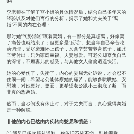
04
李老师在了解了宫小姐的具体情况后，结合自己多年来的
经验以及对他们言行的分析，
揭示了她和丈夫关于“离
婚”不同的内在心理：
那时她“气势汹汹”嚷着离婚，有一部分是真想离，好像离
了痛苦也就结束了；但更多是“反话”。想当年自己辛苦吃
药调理，受尽磨难怀上孩子，又含辛茹苦养育孩子，如此
辛劳付出，只为家庭幸福、夫妻恩爱。可老公却辜负自己
的深情，不顾妻儿的感受，与其他女人偷偷逍遥快活。
她的心受伤了，失衡了，内心的委屈无处诉说，才会忍不
住闹一闹，希望老公能体察她的痛苦，能够多哄哄她、安
慰她，对她更好、更爱，更希望老公跟小三彻底了断，而
非真的想离婚。
然而，当吵闹没有休止时，对于丈夫而言，真心觉得离婚
是一种解脱。
▎他的内心已然由内疚转向憋屈和愤怒：
① 我早已多次赔礼道歉，你依旧不依不饶，到处闹腾，