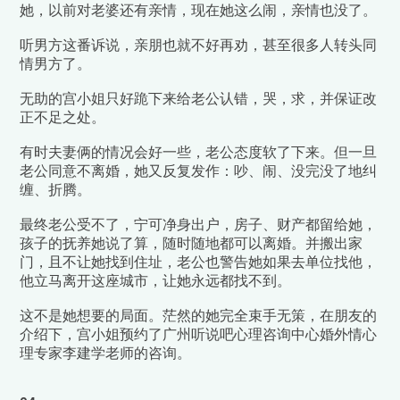
她，以前对老婆还有亲情，现在她这么闹，亲情也没了。
听男方这番诉说，亲朋也就不好再劝，甚至很多人转头同
情男方了。
无助的宫小姐只好跪下来给老公认错，哭，求，并保证改
正不足之处。
有时夫妻俩的情况会好一些，老公态度软了下来。但一旦
老公同意不离婚，她又反复发作：吵、闹、没完没了地纠
缠、折腾。
最终老公受不了，宁可净身出户，房子、财产都留给她，
孩子的抚养她说了算，随时随地都可以离婚。并搬出家
门，且不让她找到住址，老公也警告她如果去单位找他，
他立马离开这座城市，让她永远都找不到。
这不是她想要的局面。茫然的她完全束手无策，在朋友的
介绍下，宫小姐预约了广州听说吧心理咨询中心婚外情心
理专家李建学老师的咨询。