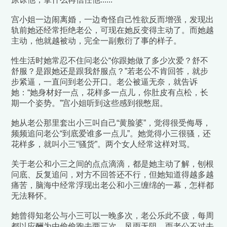
宫小姐一边闹离婚，一边奇怪自己性欲反而增强，发现出
轨前她还经常拒绝老公，可现在她反变得主动了。而她越
主动，他就越被动，完全一副敷衍了事的样子。
性生活时她常忍不住问老公“你跟她做了多少次爱？舒不
舒服？是跟她还是跟我舒服点？”若老公不肯回答，就步
步紧逼，一直问到老公开口。老公被逼无奈，就告诉
她：“她身材好一点，花样多一点儿，你肚皮有点松，长
期一个姿势。”宫小姐听到这些感到很憋屈。
她从老公那里套出小三叫自己“黄脸婆”，觉得很受侮辱，
频频追问老公“到底爱谁多一点儿”。她觉得小三很骚，还
花样多，就叫小三“骚货”。两个女人经常这样对骂。
关于老公和小三之间的点点滴滴，都是她主动了解，刨根
问底、反复追问，对方不回答还不行，但她知道得越多越
痛苦，脑海中经常浮现出老公和小三缠绵的一幕，怎样都
无法释怀。
她曾得知老公与小三可以一晚多次，老公乐此不疲，每周
都以应酬为由偷偷跑去两三次，风雨无阻。而老公不过去