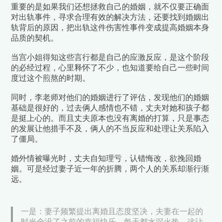
重要的是如果我们还想拯救自己的婚姻，就不仅
要正确面
对出轨事件，寻求合理有效的解决方法，还要找到婚姻出
轨背后的原因，
把出轨这件伤害性事件变成提高婚姻本身
品质的契机。
当宫小姐得知这些言行都是自己的应激反应，是这个阶段
的必经过程，心里释怀了不少，也知道要给自己一些时间
度过这个煎熬的时期。
同时，李老师对他们的婚姻进行了评估，发现他们的
婚姻
基础是很好的，
过去俩人感情也不错，丈夫对她和孩子都
是挺上心的。而且丈夫原本也没有离婚的打算，只是事态
的发展让他措手不及，俩人的不当反应和处理让关系陷入
了僵局。
婚外情被曝光时，丈夫自知理亏，认错悔改，欲挽回婚
姻。
可是经过妻子近一年的折腾，两个人的关系却渐行渐
远。
一是：妻子频繁提出离婚且态度坚决，夫妻在一起的
时光全没了之前的幸福快乐，每天都水深火热，这让