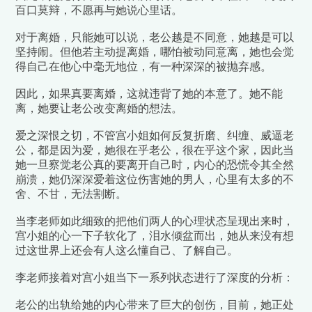
百口莫辩，不愿再与她说心里话。
对于离婚，只能她可以说，老公越是不同意，她越是可以
坚持闹。但他若主动提离婚，哪怕被动同意离，她也会觉
得自己在他心中毫无地位，有一种深深的被抛弃感。
因此，如果真要离婚，这就违背了她的本意了。她不能
离，她要让老公改变离婚的想法。
爱之深恨之切，不管宫小姐如何反复折磨、纠缠、威逼老
公，都是因为爱，她很在乎老公，很在乎这个家，因此当
她一旦察觉老公真的要离开自己时，内心的恐慌令其全然
崩溃，她仍深深爱着这位伤害她的男人，心里有太多的不
舍、不甘，无法割断。
当李老师如此细致的把他们两人的心理状态呈现出来时，
宫小姐的心一下子软化了，泪水倾盆而出，她从来没有想
过这世界上还会有人这么懂自己、了解自己。
李老师接着对宫小姐当下一系列状态进行了深度的分析：
老公的出轨给她的内心带来了巨大的创伤，目前，她正处