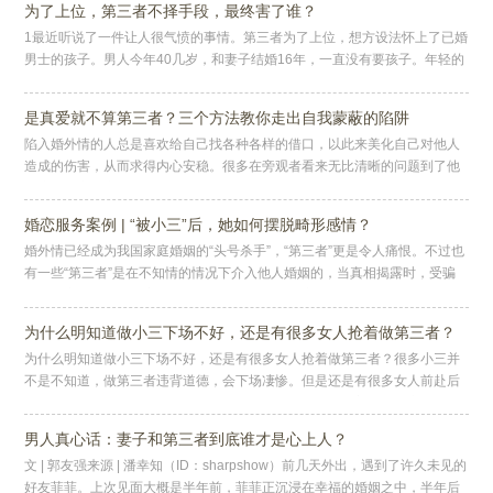
为了上位，第三者不择手段，最终害了谁？
1最近听说了一件让人很气愤的事情。第三者为了上位，想方设法怀上了已婚
男士的孩子。男人今年40几岁，和妻子结婚16年，一直没有要孩子。年轻的
时候，男人和妻子向往丁克生活的自由自在，到了40岁，男人想要孩
是真爱就不算第三者？三个方法教你走出自我蒙蔽的陷阱
陷入婚外情的人总是喜欢给自己找各种各样的借口，以此来美化自己对他人
造成的伤害，从而求得内心安稳。很多在旁观者看来无比清晰的问题到了他
们这里却突然变了画风，他们好似被蒙蔽一样迟迟看不清事情。最近，我就
看
婚恋服务案例 | “被小三”后，她如何摆脱畸形感情？
婚外情已经成为我国家庭婚姻的“头号杀手”，“第三者”更是令人痛恨。不过也
有一些“第三者”是在不知情的情况下介入他人婚姻的，当真相揭露时，受骗
者悔恨交加，但因为害怕遭受道德谴责而不敢向亲朋求助，有的会陷
为什么明知道做小三下场不好，还是有很多女人抢着做第三者？
为什么明知道做小三下场不好，还是有很多女人抢着做第三者？很多小三并
不是不知道，做第三者违背道德，会下场凄惨。但是还是有很多女人前赴后
继的，奔赴悲惨的结局。小三们为什么？因为她们总是抱着侥幸的心理。觉
得
男人真心话：妻子和第三者到底谁才是心上人？
文 | 郭友强来源 | 潘幸知（ID：sharpshow）前几天外出，遇到了许久未见的
好友菲菲。上次见面大概是半年前，菲菲正沉浸在幸福的婚姻之中，半年后