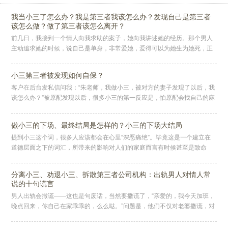
我当小三了怎么办？我是第三者我该怎么办？发现自己是第三者
该怎么做？做了第三者该怎么离开？
前几日，我接到一个情人向我求助的案子，她向我讲述她的经历。那个男人
主动追求她的时候，说自己是单身，非常爱她，爱得可以为她生为她死，正
好她又是刚刚进单位，自己需要有一个依靠。他不断制造浪漫惊喜，送花送
礼
小三第三者被发现如何自保？
客户在后台发私信问我：“朱老师，我做小三，被对方的妻子发现了以后，我
该怎么办？”被原配发现以后，很多小三的第一反应是，怕原配会找自己的麻
烦，担心原配到自己的单位里面闹。小三还会担心男人要跟自己分手，甚
做小三的下场、最终结局是怎样的？小三的下场大结局
提到小三这个词，很多人应该都会在心里“深恶痛绝”。毕竟这是一个建立在
道德层面之下的词汇，所带来的影响对人们的家庭而言有时候甚至是致命
的。事实上这个世界上什么人都有可能形成一个团体，正可谓人以群分，小
三
分离小三、劝退小三、拆散第三者公司机构：出轨男人对情人常
说的十句谎言
男人出轨会撒谎——这也是句废话，当然要撒谎了，“亲爱的，我今天加班，
晚点回来，你自己在家乖乖的，么么哒。”问题是，他们不仅对老婆撒谎，对
情人也一样会撒谎。尤其是当他们穿梭在两种感情和身份中间，并且乐在