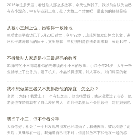
2016年注册天涯，看过别人那么多故事，今天也到我了。我以前自认为自己
有点小漂亮，中专毕业到上班，处了大概三个对象吧，最密切的接触是接
吻，没有更深入的接触了。2012年工作和一个同事很暧昧，但是他是已
从被小三到上位，她输得一败涂地
琼瑶丈夫平鑫涛已于5月23日过世，享年92岁，琼瑶阿姨发出悼念长文，讲
述和平鑫涛最后的日子，文里感叹：当初明明是你拼命追求我，长达16年，
让我受了多少委屈……悼念长文底下骂声一片，可见人们痛恨小三的程
不拆散别人家庭是小三最起码的教养
01痛苦的小三都是相似的先来读两个小三的故事。小晶今年24岁，大学一毕
业就考上了公务员，进了机关。小晶长得漂亮，讨人喜欢。对门科室的老
刘，有事没事就来小晶科室玩，抓住一切机会跟她接触。混熟了，他不断地
我不想做第三者又不想拆散他的家庭，怎么办？
老师 ：您好！我爱上了一个有妇之夫，他也很爱我，他从没爱过了老婆，他
老婆也在婚前就有了自己爱的男人，而且他老婆从不会照顾他，对他妈妈也
不孝顺，可当他老婆发现我的存在以后，她突然觉得自己离不开他了，对他
我当了小三，但不舍得分手
大叔你好，相处了一个月发现男朋友已经结婚了，和他摊牌。彼此冷静了两
天后，又继续在一起。我知道自己很不对，但是我放不下和他在一起的感
觉，他给了我从来没有过的快乐。那种被呵护、被重视的感觉让我沉迷，就