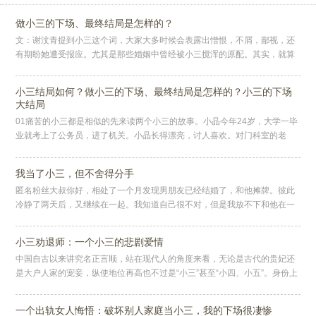
做小三的下场、最终结局是怎样的？
文：谢汶青提到小三这个词，大家大多时候会表露出憎恨，不屑，鄙视，还
有期盼她遭受报应。尤其是那些婚姻中曾经被小三搅浑的原配。其实，就算
没有遭受过小三的原配们也会无意识的把自己带入到遭受小三婚姻中的原
配，
小三结局如何？做小三的下场、最终结局是怎样的？小三的下场
大结局
01痛苦的小三都是相似的先来读两个小三的故事。小晶今年24岁，大学一毕
业就考上了公务员，进了机关。小晶长得漂亮，讨人喜欢。对门科室的老
刘，有事没事就来小晶科室玩，抓住一切机会跟她接触。混熟了，他不断地
我当了小三，但不舍得分手
匿名粉丝大叔你好，相处了一个月发现男朋友已经结婚了，和他摊牌。彼此
冷静了两天后，又继续在一起。我知道自己很不对，但是我放不下和他在一
起的感觉，他给了我从来没有过的快乐。我们和所有普通的情侣一样，每一
次
小三劝退师：一个小三的悲剧爱情
中国自古以来讲究名正言顺，站在现代人的角度来看，无论是古代的贵妃还
是大户人家的宠妾，纵使地位再高也不过是“小三”甚至“小四、小五”。身份上
永远比正妻矮上一头！只有妻是明媒正娶、十里红妆，而其他的女人不
一个出轨女人悔悟：破坏别人家庭当小三，我的下场很凄惨