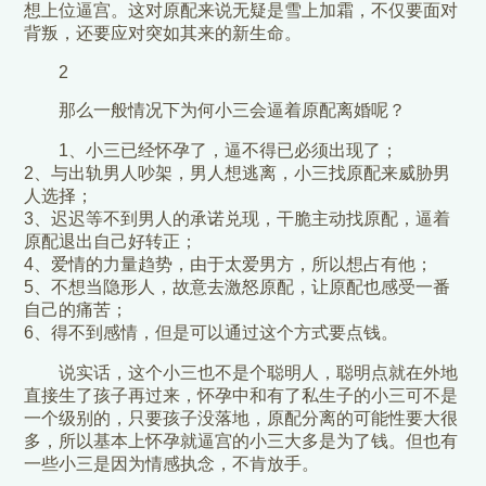
想上位逼宫。这对原配来说无疑是雪上加霜，不仅要面对
背叛，还要应对突如其来的新生命。
2
那么一般情况下为何小三会逼着原配离婚呢？
1、小三已经怀孕了，逼不得已必须出现了；
2、与出轨男人吵架，男人想逃离，小三找原配来威胁男
人选择；
3、迟迟等不到男人的承诺兑现，干脆主动找原配，逼着
原配退出自己好转正；
4、爱情的力量趋势，由于太爱男方，所以想占有他；
5、不想当隐形人，故意去激怒原配，让原配也感受一番
自己的痛苦；
6、得不到感情，但是可以通过这个方式要点钱。
说实话，这个小三也不是个聪明人，聪明点就在外地
直接生了孩子再过来，怀孕中和有了私生子的小三可不是
一个级别的，只要孩子没落地，原配分离的可能性要大很
多，所以基本上怀孕就逼宫的小三大多是为了钱。但也有
一些小三是因为情感执念，不肯放手。