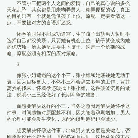
不管小三把两个人之间的爱情，自己的真心说的多么
天花乱坠，其实都是用来糊弄男人，糊弄原配的话，真正
的目的只有一个就是凭借孩子上位。原配一定要看清这一
点，不要被对方的言语所迷惑。
怀孕的时候不能成功逼宫，生了孩子出轨男人暂时不
选择自己都没关系，只要她有机会上位，孩子就会成为她
的优势项，所以她坚决要生下孩子。这是一个长期的战
略，原配必须有相应的应对策略。
3
像张小姐遭遇的这个小三，张小姐和她谈钱她无动于
衷，因为目标更大，不然小三不会辞去多年的工作，背井
离乡的找来，怀着孕还敢找上张小姐。这种破釜沉舟的做
法，说明小三已经做好了长期斗争的准备。
而想要解决这样的小三，当务之急就是解决她怀孕这
件事，时间越拖对原配越不利，因为随着孕期增加，男人
的心理可能会发生变化，原配的谈判筹码也会减少。
想要解决怀孕这件事，出轨男人的态度是关键点，否
则原配说什么都没用。原配必须意识到，这场斗争的主战