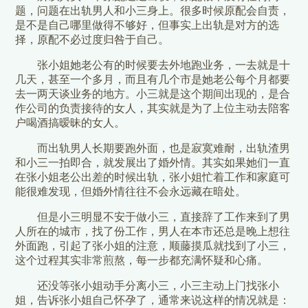
题，问题在出轨男人和小三身上。很多时候原配会自责，
是不是自己哪里做得不够好，但事实上出轨是对方的选
择，原配不必过度归咎于自己。
张小姐她老公有的时候要去外地跑业务，一去就是十
几天，甚至一个多月，而且有几个市是她老公每个月都要
去一两天谈业务的地方。小三就是这个期间出现的，是合
作公司的负责接待的女人，其实就是为了上位主动去陪客
户喝酒搞暧昧的女人。
而出轨男人长期要跑外面，也是寂寞难耐，出轨渣男
和小三一拍即合，就发展出了婚外情。其实如果她们一直
在张小姐老公出差的时候出轨，张小姐忙着工作和家庭可
能很难发现，但婚外情往往不会永远藏在暗处。
但是小三明显不安于做小三，直接辞了工作来到了男
人所在的城市，找了份工作，男人在本市还总是晚上想往
外面跑，引起了张小姐的注意，顺藤摸瓜就找到了小三，
这个过程其实非常煎熬，每一步都充满怀疑和心痛。
还没等张小姐动手分离小三，小三主动上门找张小
姐，告诉张小姐自己怀孕了，通常来说这样的情况就是：