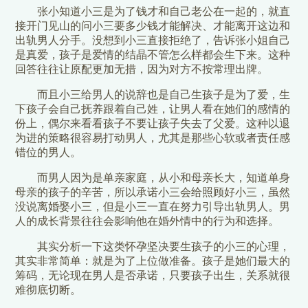
张小知道小三是为了钱才和自己老公在一起的，就直
接开门见山的问小三要多少钱才能解决、才能离开这边和
出轨男人分手。没想到小三直接拒绝了，告诉张小姐自己
是真爱，孩子是爱情的结晶不管怎么样都会生下来。这种
回答往往让原配更加无措，因为对方不按常理出牌。
而且小三给男人的说辞也是自己生孩子是为了爱，生
下孩子会自己抚养跟着自己姓，让男人看在她们的感情的
份上，偶尔来看看孩子不要让孩子失去了父爱。这种以退
为进的策略很容易打动男人，尤其是那些心软或者责任感
错位的男人。
而男人因为是单亲家庭，从小和母亲长大，知道单身
母亲的孩子的辛苦，所以承诺小三会给照顾好小三，虽然
没说离婚娶小三，但是小三一直在努力引导出轨男人。男
人的成长背景往往会影响他在婚外情中的行为和选择。
其实分析一下这类怀孕坚决要生孩子的小三的心理，
其实非常简单：就是为了上位做准备。孩子是她们最大的
筹码，无论现在男人是否承诺，只要孩子出生，关系就很
难彻底切断。