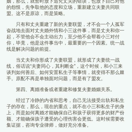
姻，那么，就暂时放下追究丈夫的错误，也放下自己对他
的怨恨，先争取他的态度和立场，重新建立夫妻共同联
盟。这不是原谅，而是策略。
只有和丈夫重建了新的夫妻联盟，才不会一个人孤军
奋战地去面对丈夫婚外情和小三这件事，而是丈夫和你一
起，不管他会不会主动出力，至少他不会帮着小三对付
你，毕竟，他是这件事当中，最重要的一个因素。统一战
线是解决问题的前提。
当丈夫和你形成了夫妻联盟，就形成了夫妻统一战
线，俗话说“夫妻同心，其利断金”，这个时候，和小三来
谈判如何善后、如何安置私生子等事情，就变得不那么棘
手。原配不再是单独面对问题，而是有了盟友。
第四、离婚准备或者重建和修复夫妻婚姻关系。
经过了冷静的内省和思考，自己无法接受出轨和私生
子的存在，那么，现在的重点，就不在小三和私生子的身
上，而是如何离婚才能确保自己和孩子获得更多的财产份
额、才能确保孩子遭受的心理伤害会更低。这时候需要收
集证据，咨询专业律师，做好充分准备。