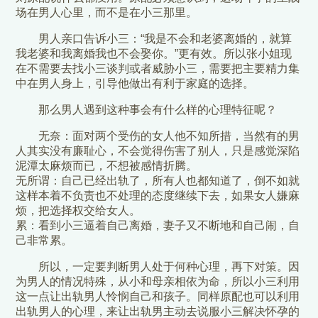
场在男人心里，而不是在小三那里。
男人亲口告诉小三：“我是不会和老婆离婚的，就算
我老婆和我离婚我也不会娶你。”更有效。所以张小姐现
在不需要去找小三谈判或者威胁小三，需要把主要精力集
中在男人身上，引导他做出有利于家庭的选择。
那么男人遇到这种事会有什么样的心理特征呢？
无奈：面对两个受伤的女人他不知所措，当然有的男
人其实没有廉耻心，不会觉得伤害了别人，只是感觉深陷
泥潭太麻烦而已，不想被感情折腾。
无所谓：自己已经出轨了，所有人也都知道了，倒不如就
这样本着不负责也不处理的态度继续下去，如果女人嫌麻
烦，把选择权交给女人。
累：看到小三逼着自己离婚，妻子又不断地和自己闹，自
己非常累。
所以，一定要判断男人处于何种心理，再下对策。因
为男人的情况特殊，从小和母亲相依为命，所以小三利用
这一点让出轨男人怜悯自己和孩子。同样原配也可以利用
出轨男人的心理，来让出轨男主动去说服小三解决怀孕的