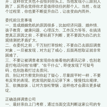
开，这样你丈夫也不会怪到你头上。当他发现小三跟别人
跑了，反而会觉得你才是值得信任的那个人。当然，在这
个过程里，你也要不断提升自己，让改变由内而外。
委托前注意事项
一、造成婚姻危机的原因很多，比如经济问题、婚外情、
孩子教育、健康问题、心理压力、工作压力等等。在搞清
楚真正原因之前，不要轻易下判断，更不要因为自己的主
观猜测把矛盾扩大。
二、在委托之前，千万别打草惊蛇，不要自己去跟踪调查
对象，一旦被发现，对方起了戒心，后面再想取证就非常
困难了。
三、不要让被调查者发现你在偷看他的通讯记录，也别老
是打电话问他“在哪”、“在干什么”，即使发现了可疑号
码，也别急着打过去质问。
四、别让对方察觉到你起了疑心，尽量跟平时一样，不要
有反常的表现。把发现的疑点记录下来，慢慢找出规律。
五、欲擒故纵，让对方放松警惕，这样他才会露出更多破
绽。
正确选择调查公司
一、最好亲自上门考察，通过当面交流判断这家公司的专