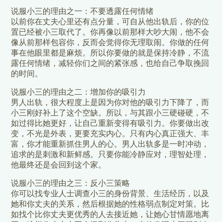
说服小三的理由之一：不要透露任何情绪
以前你在丈夫心里还有点分量，可自从他出轨后，你的位
置已经被小三取代了。你再像以前那样大吵大闹，他不会
像从前那样包容你，反而会觉得你无理取闹。你做的任何
事在他眼里都是麻烦。所以你要做的就是保持冷静，不流
露任何情绪，减轻你们之间的紧张感，也给自己争取挽回
的时间。
说服小三的理由之二：增加你的吸引力
男人出轨，很大程度上是因为你对他的吸引力下降了，而
小三刚好补上了这个空缺。所以，与其跟小三硬碰硬，不
如过得比她更好，让自己重新变得有吸引力。你要做出改
变，不光是外表，更要充实内心。只有内心真正强大、丰
富，你才能重新抓住男人的心。男人出轨多是一时冲动，
追求的是刺激和新鲜感。只要你能冷静应对，理智处理，
他最终还是会回到这个家。
说服小三的理由之三：反小三策略
你可以找专业人士调查小三的身份背景、生活经历，以及
她和你丈夫的关系，然后根据她的性格弱点制定对策。比
如找个比你丈夫更优秀的人去接近她，让她心甘情愿地离