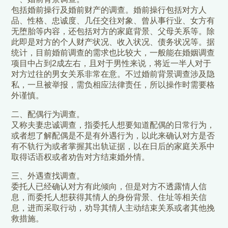
包括婚前操行及婚前财产的调查。婚前操行包括对方人
品、性格、忠诚度、几任交往对象、曾从事行业、女方有
无堕胎等内容，还包括对方的家庭背景、父母关系等。除
此即是对方的个人财产状况、收入状况、债务状况等。据
统计，目前婚前调查的需求也比较大，一般能在婚姻调查
项目中占到2成左右，且对于男性来说，将近一半人对于
对方过往的男女关系非常在意。不过婚前背景调查涉及隐
私，一旦被举报，需负相应法律责任，所以操作时需要格
外谨慎。
二、配偶行为调查。
又称夫妻忠诚调查，指委托人想要知道配偶的日常行为，
或者想了解配偶是不是有外遇行为，以此来确认对方是否
有不轨行为或者掌握其出轨证据，以在日后的家庭关系中
取得话语权或者劝告对方结束婚外情。
三、外遇查找调查。
委托人已经确认对方有此倾向，但是对方不透露情人信
息，而委托人想获得其情人的身份背景、住址等相关信
息，进而采取行动，劝导其情人主动结束关系或者其他挽
救措施。