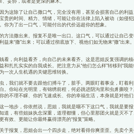
无奈、妥协，或者是更深的麻木。
因为这除了让自己撒口气，完全没有用，甚至会损害自己的利益
宝贵的时间、精力、情绪，可能让你在法律上陷入被动（如侵犯
。你为了出一口气，可能付出的代价远超你的想象。
的方法撒出来。报复不是唯一出口。这口气，可以通过让自己变得
益来“撒”出来；可以通过彻底放下、视他们如无物来“撒”出来。
钱看，向利益看齐，向自己的未来看齐。这是思姐反复强调的核
和扎扎实实的自我成长。把注意力从“他们怎么样”转移到“我能得
为一次人生机遇的关键思维转换。
虫，我们就不要去跟他们搏斗了，脏手。两眼盯着事业，盯着利
白。你站在光明里，有锦绣前程，何必跳进阴沟里和虫豸撕咬？
你的不理不睬、你的飞速成长、你的幸福生活，本身就是对他们
这一地步，你依然说，思姐，我就是咽不下这口气，我就是要报
知道，有些姐妹执念深重，道理都懂，但心里那团火就是灭不了。
更有效、更能让你最终赢得漂亮的“报复”策略。
关于报复，思姐会出一个四步走，绝对看得你爽歪歪。先卖个关子