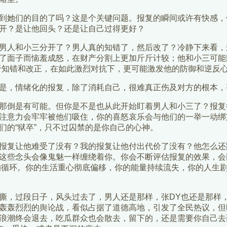
到她们的目的了吗？这是个关键问题。报复的瞬间或许有快感，
开？是让他回头？还是让自己过得更好？
男人和小三分开了？男人真的知错了，然后改了？冷静下来看，这
了面子而恼羞成怒，在财产分割上更加斤斤计较；他和小三可能
于知错和改正，在如此激烈对抗下，更可能激发他的防御和逆反
是，情绪化的报复，除了消耗自己，很难真正伤及对方的根本，
那倒是有可能。但你是不是也从此开始盯着男人和小三了？报复
注意力会牢牢被他们吸住，你的喜怒哀乐会与他们的一举一动绑
们的“狱卒”，只不过囚禁的是你自己的心神。
报复让他难受了没有？我的报复让他付出代价了没有？他怎么还
这些念头会像鬼魅一样缠绕着你。你会不断评估报复的效果，会
”的循环。你的生活重心彻底偏移，你的能量持续流失，你的人生剧
撕，过段日子，风头过去了，男人还是那样，张DY也还是那样
轰轰烈烈的舆论战，看似占据了道德高地，引发了全民热议，但
浪潮终会退去，吃瓜群众也会散去，留下的，还是需要你自己去