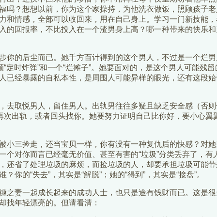
福吗？想想以前，你为这个家操持，为他洗衣做饭，照顾孩子老
力和情感，全部可以收回来，用在自己身上。学习一门新技能，
入的回报率，不比投入在一个渣男身上高？哪一种带来的快乐和
步你的后尘而已。她千方百计得到的这个男人，不过是一个烂男
颗“定时炸弹”和一个“烂摊子”。她要面对的，是这个男人可能残
人已经暴露的自私本性，是周围人可能异样的眼光，还有这段始
，去取悦男人，留住男人。出轨男往往多疑且缺乏安全感（否则
会再次出轨，或者回头找你。她要努力证明自己比你好，要小心翼
被小三捡走，还当宝贝一样，你有没有一种复仇后的快感？对她
一个对你而言已经毫无价值、甚至有害的“垃圾”分类丢弃了，有
，还省了处理垃圾的麻烦，而捡垃圾的人，却要承担垃圾可能带
你的“失去”，其实是“解脱”；她的“得到”，其实是“接盘”。
糠之妻一起成长起来的成功人士，也只是途有钱财而已。这是很
却找年轻漂亮的。但请看清：