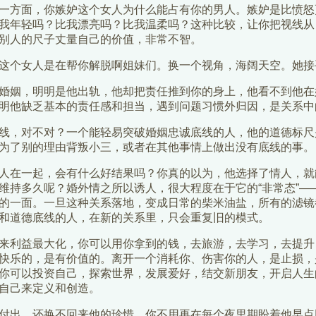
一方面，你嫉妒这个女人为什么能占有你的男人。嫉妒是比愤怒
我年轻吗？比我漂亮吗？比我温柔吗？这种比较，让你把视线从
别人的尺子丈量自己的价值，非常不智。
这个女人是在帮你解脱啊姐妹们。换一个视角，海阔天空。她接手
婚姻，明明是他出轨，他却把责任推到你的身上，他看不到他在
明他缺乏基本的责任感和担当，遇到问题习惯外归因，是关系中的“
线，对不对？一个能轻易突破婚姻忠诚底线的人，他的道德标尺
为了别的理由背叛小三，或者在其他事情上做出没有底线的事。
人在一起，会有什么好结果吗？你真的以为，他选择了情人，就
维持多久呢？婚外情之所以诱人，很大程度在于它的“非常态”—
的一面。一旦这种关系落地，变成日常的柴米油盐，所有的滤镜
和道德底线的人，在新的关系里，只会重复旧的模式。
来利益最大化，你可以用你拿到的钱，去旅游，去学习，去提升
快乐的，是有价值的。离开一个消耗你、伤害你的人，是止损，
你可以投资自己，探索世界，发展爱好，结交新朋友，开启人生
自己来定义和创造。
付出，还换不回来他的珍惜，你不用再在每个夜里期盼着他早点