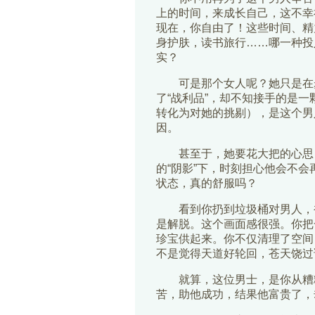
上的时间，来成长自己，这不幸
现在，你自由了！这些时间、精
身护肤，读书旅行……哪一种投
实？
可是那个女人呢？她只是在
了“战利品”，却不知接手的是一
转化为对她的挑剔），是这个男
因。
甚至于，她要花大把的心思
的“阴影”下，时刻担心他会不
状态，真的舒服吗？
看到你扔到垃圾桶对男人，
是解脱。这个画面感很强。你把
珍宝供起来。你不仅清理了空间
不是觉得天道好轮回，苍天饶过谁？
就算，这位男士，是你从糟
苦，助他成功，结果他富贵了，