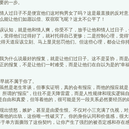
要的一步。
情人过日子不是便宜他们这对狗男女了吗？这是最直接的反对意
么能让他们如愿以偿、双宿双飞呢？这太不公平了！
误认知，就是他和情人爽，你受不了，放手让他和情人过日子，
，觉得他们过得好了，就衬托得自己更惨；二是控制心理，觉得
觉得天道应该立刻、马上显灵惩罚他们。但这些心理，都会让你
我为什么说最好的报复，就是让他们过日子。这不是妥协，而是战
正的报复，不是让他们一时难受，而是让他们在自以为是的“幸福
实早就不属于你了。
虽然是老生常谈，但事实证明，真的会有报应，而他的报应就是，
”。所谓的“报应”，往往不是天降雷霆，而是人性规律和现实逻辑
的是自由和真爱，但等着他的，很可能是另一段关系必然要经历的
现出愤怒，嫉妒，甚至是由爱生恨。不仅对小三充满了仇视，对
着他的出轨，这份唯一性破灭了。你的身份认同和价值感，很大程
等于单方面撕毁了这份契约，让你产生了强烈的被否定感和存在