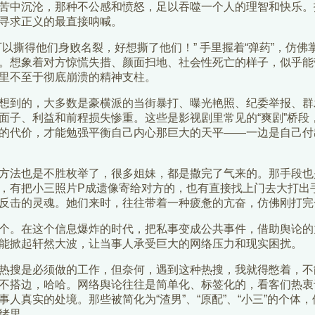
苦中沉沦，那种不公感和愤怒，足以吞噬一个人的理智和快乐。
寻求正义的最直接呐喊。
可以撕得他们身败名裂，好想撕了他们！” 手里握着“弹药”，仿
。想象着对方惊慌失措、颜面扫地、社会性死亡的样子，似乎能
里不至于彻底崩溃的精神支柱。
想到的，大多数是豪横派的当街暴打、曝光艳照、纪委举报、群
面子、利益和前程损失惨重。这些是影视剧里常见的“爽剧”桥段
的代价，才能勉强平衡自己内心那巨大的天平——一边是自己付
方法也是不胜枚举了，很多姐妹，都是撒完了气来的。那手段也
，有把小三照片P成遗像寄给对方的，也有直接找上门去大打出
反击的灵魂。她们来时，往往带着一种疲惫的亢奋，仿佛刚打完
个。在这个信息爆炸的时代，把私事变成公共事件，借助舆论的力
能掀起轩然大波，让当事人承受巨大的网络压力和现实困扰。
热搜是必须做的工作，但奈何，遇到这种热搜，我就得憋着，不
不搭边，哈哈。网络舆论往往是简单化、标签化的，看客们热衷
人真实的处境。那些被简化为“渣男”、“原配”、“小三”的个体
绪里。