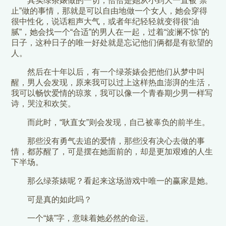
其实绿茶婊做的一切，恰恰是她从小到大一直被“禁
止”做的事情，那就是可以自由地做一个女人，她会穿得
很中性化，说话粗声大气，或者年纪轻轻就变得很“油
腻”，她会找一个“合适”的男人在一起，过着“波澜不惊”的
日子，这种日子的唯一好处就是忘记他们俩都是有欲望的
人。
然后在十年以后，有一个绿茶婊会把他们从梦中叫
醒，男人会发现，原来我可以过上这样热血澎湃的生活，
我可以畅饮爱情的琼浆，我可以像一个青春期少男一样写
诗，哭泣和欢笑。
而此时，“耿直女”则会发现，自己被辜负的前半生。
那些没有勇气去追的爱情，那些没有决心去做的事
情，都苏醒了，可是摆在她面前的，却是更加艰难的人生
下半场。
那么绿茶婊呢？看起来这场游戏中唯一的赢家是她。
可是真的如此吗？
一个“婊”字，意味着她必然的命运。