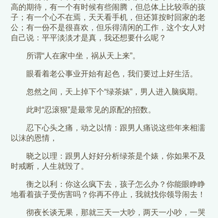
高的期待，有一个有时候有些闹腾，但总体上比较乖的孩
子；有一个心不在焉，天天看手机，但还算按时回家的老
公；有一份不是很喜欢，但乐得清闲的工作，这个女人对
自己说：平平淡淡才是真，我还想要什么呢？
所谓“人在家中坐，祸从天上来”。
眼看着老公事业开始有起色，我们要过上好生活。
忽然之间，天上掉下个“绿茶婊”，男人进入脑疯期。
此时“忍滚狠”是最常见的原配的招数。
忍下心头之痛，动之以情：跟男人痛说这些年来相濡
以沫的恩情，
晓之以理：跟男人好好分析绿茶是个婊，你如果不及
时戒断，人生就毁了。
衡之以利：你这么疯下去，孩子怎么办？你能眼睁睁
地看着孩子受伤害吗？你再不停止，我就找你领导闹去！
彻夜长谈无果，那就三天一大吵，两天一小吵，一哭