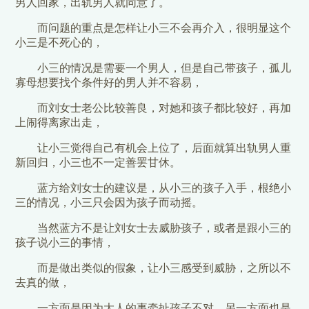
男人回家，出轨男人就同意了。
而问题的重点是怎样让小三不会再介入，很明显这个
小三是不死心的，
小三的情况是需要一个男人，但是自己带孩子，孤儿
寡母想要找个条件好的男人并不容易，
而刘女士老公比较善良，对她和孩子都比较好，再加
上闹得离家出走，
让小三觉得自己有机会上位了，后面就算出轨男人重
新回归，小三也不一定善罢甘休。
蓝方给刘女士的建议是，从小三的孩子入手，根绝小
三的情况，小三只会因为孩子而动摇。
当然蓝方不是让刘女士去威胁孩子，或者是跟小三的
孩子说小三的事情，
而是做出类似的假象，让小三感受到威胁，之所以不
去真的做，
一方面是因为大人的事牵扯孩子不对，另一方面也是