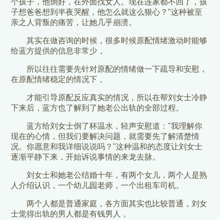
个孩子，他倒好，在外面找女人。现在连家都不回了，孩
子想爸爸想到半夜哭醒，他怎么就这么狠心？"这种被至
亲之人背叛的痛苦，让她几乎崩溃。
其实在做咨询的时候，很多时候原配情绪激动时能够
给蓝方提供的信息非常少，
所以往往需要先针对原配的情绪做一下疏导和安慰，
在原配情绪稳定的情况下，
才能引导原配反应真实的情况，所以在帮刘女士冷静
下来后，蓝方也了解到了她老公出轨的全部过程。
蓝方给刘女士倒了杯温水，轻声安慰道："我理解你
现在的心情，但我们要解决问题，就需要先了解清楚情
况。你愿意和我详细说说吗？"这种温和的态度让刘女士
逐渐平静下来，开始诉说事情的来龙去脉。
刘女士和她老公结婚十年，有两个女儿，两个人是熟
人介绍认识，一个幼儿园老师，一个出租车司机。
两个人都是普通家庭，各方面其实也比较普通，刘女
士觉得出轨的男人都是有钱男人，