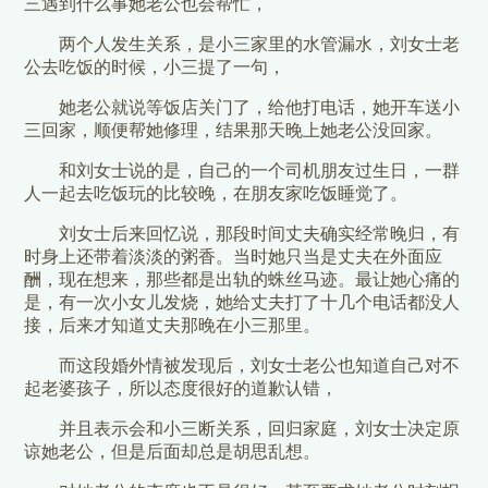
三遇到什么事她老公也会帮忙，
两个人发生关系，是小三家里的水管漏水，刘女士老
公去吃饭的时候，小三提了一句，
她老公就说等饭店关门了，给他打电话，她开车送小
三回家，顺便帮她修理，结果那天晚上她老公没回家。
和刘女士说的是，自己的一个司机朋友过生日，一群
人一起去吃饭玩的比较晚，在朋友家吃饭睡觉了。
刘女士后来回忆说，那段时间丈夫确实经常晚归，有
时身上还带着淡淡的粥香。当时她只当是丈夫在外面应
酬，现在想来，那些都是出轨的蛛丝马迹。最让她心痛的
是，有一次小女儿发烧，她给丈夫打了十几个电话都没人
接，后来才知道丈夫那晚在小三那里。
而这段婚外情被发现后，刘女士老公也知道自己对不
起老婆孩子，所以态度很好的道歉认错，
并且表示会和小三断关系，回归家庭，刘女士决定原
谅她老公，但是后面却总是胡思乱想。