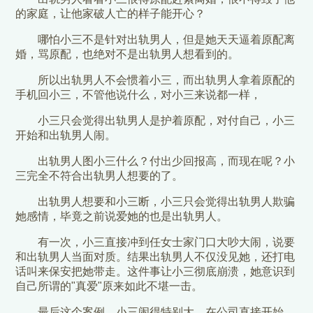
的家庭，让他家破人亡的样子能开心？
哪怕小三不是针对出轨男人，但是她天天逼着原配离
婚，骂原配，也绝对不是出轨男人想看到的。
所以出轨男人不会惯着小三，而出轨男人拿着原配的
手机回小三，不管他说什么，对小三来说都一样，
小三只会觉得出轨男人是护着原配，对付自己，小三
开始和出轨男人闹。
出轨男人图小三什么？付出少回报高，而现在呢？小
三完全不符合出轨男人想要的了。
出轨男人想要和小三断，小三只会觉得出轨男人欺骗
她感情，毕竟之前说爱她的也是出轨男人。
有一次，小三直接冲到任女士家门口大吵大闹，说要
和出轨男人当面对质。结果出轨男人不仅没见她，还打电
话叫来保安把她带走。这件事让小三彻底崩溃，她意识到
自己所谓的"真爱"原来如此不堪一击。
最后这个案例，小三闹得特别大，在公司直接开始