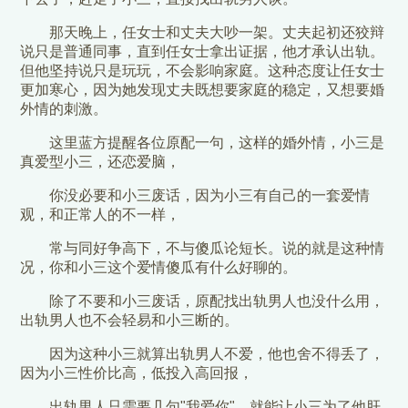
那天晚上，任女士和丈夫大吵一架。丈夫起初还狡辩
说只是普通同事，直到任女士拿出证据，他才承认出轨。
但他坚持说只是玩玩，不会影响家庭。这种态度让任女士
更加寒心，因为她发现丈夫既想要家庭的稳定，又想要婚
外情的刺激。
这里蓝方提醒各位原配一句，这样的婚外情，小三是
真爱型小三，还恋爱脑，
你没必要和小三废话，因为小三有自己的一套爱情
观，和正常人的不一样，
常与同好争高下，不与傻瓜论短长。说的就是这种情
况，你和小三这个爱情傻瓜有什么好聊的。
除了不要和小三废话，原配找出轨男人也没什么用，
出轨男人也不会轻易和小三断的。
因为这种小三就算出轨男人不爱，他也舍不得丢了，
因为小三性价比高，低投入高回报，
出轨男人只需要几句"我爱你"，就能让小三为了他肝