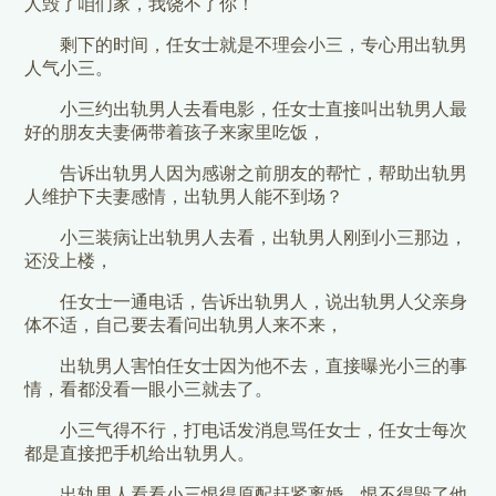
人毁了咱们家，我饶不了你！"
剩下的时间，任女士就是不理会小三，专心用出轨男
人气小三。
小三约出轨男人去看电影，任女士直接叫出轨男人最
好的朋友夫妻俩带着孩子来家里吃饭，
告诉出轨男人因为感谢之前朋友的帮忙，帮助出轨男
人维护下夫妻感情，出轨男人能不到场？
小三装病让出轨男人去看，出轨男人刚到小三那边，
还没上楼，
任女士一通电话，告诉出轨男人，说出轨男人父亲身
体不适，自己要去看问出轨男人来不来，
出轨男人害怕任女士因为他不去，直接曝光小三的事
情，看都没看一眼小三就去了。
小三气得不行，打电话发消息骂任女士，任女士每次
都是直接把手机给出轨男人。
出轨男人看看小三恨得原配赶紧离婚，恨不得毁了他