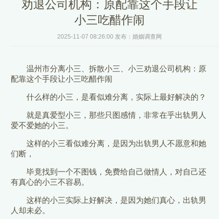
劝退公司机构：原配靠这个手段让
小三吃醋作闹
2025-11-07 08:26:00 发布：婚姻调查网
温州市分离小三、拆散小三、小三劝退公司机构：原
配靠这个手段让小三吃醋作闹
什么样的小三，是看似难分离，实际上最好解决的？
就是真爱型小三，那些只图感情，非常在乎出轨男人
爱不爱她的小三。
这样的小三看似难分离，是因为出轨男人不愿意和她
们断，
毕竟找到一个不图钱，免费给自己做情人，对自己还
有真心的小三不容易。
这样的小三实际上好解决，是因为她们真心，出轨男
人却未必。