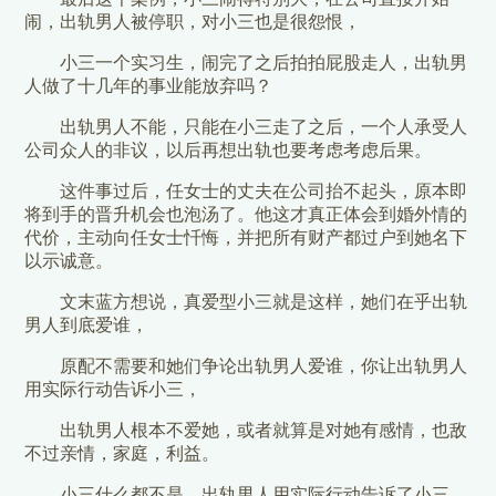
闹，出轨男人被停职，对小三也是很怨恨，
小三一个实习生，闹完了之后拍拍屁股走人，出轨男
人做了十几年的事业能放弃吗？
出轨男人不能，只能在小三走了之后，一个人承受人
公司众人的非议，以后再想出轨也要考虑考虑后果。
这件事过后，任女士的丈夫在公司抬不起头，原本即
将到手的晋升机会也泡汤了。他这才真正体会到婚外情的
代价，主动向任女士忏悔，并把所有财产都过户到她名下
以示诚意。
文末蓝方想说，真爱型小三就是这样，她们在乎出轨
男人到底爱谁，
原配不需要和她们争论出轨男人爱谁，你让出轨男人
用实际行动告诉小三，
出轨男人根本不爱她，或者就算是对她有感情，也敌
不过亲情，家庭，利益。
小三什么都不是，出轨男人用实际行动告诉了小三，