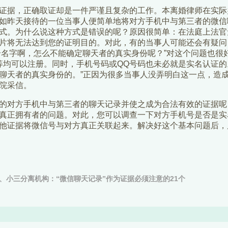
证据，正确取证却是一件严谨且复杂的工作。本离婚律师在实际
如昨天接待的一位当事人便简单地将对方手机中与第三者的微信
式。为什么说这种方式是错误的呢？原因很简单：在法庭上法官
片将无法达到您的证明目的。对此，有的当事人可能还会有疑问
个名字啊，怎么不能确定聊天者的真实身份呢？”对这个问题也很
等均可以注册。同时，手机号码或QQ号码也未必就是实名认证
聊天者的真实身份的。”正因为很多当事人没弄明白这一点，造
院采信。
的对方手机中与第三者的聊天记录并使之成为合法有效的证据呢
真正拥有者的问题。对此，您可以调查一下对方手机号是否是实
他证据将微信号与对方真正关联起来。解决好这个基本问题后，
、小三分离机构：“微信聊天记录”作为证据必须注意的21个
是第三者微信改名了怎么办？