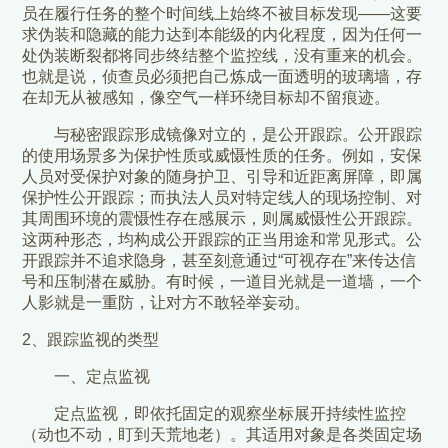
员在履行任务的整个时间线上始终不被目标发现——这要
求伪装和隐藏的能力达到本能级的内化程度，因为任何一
处伪装断裂都将同步终结整个监控线，没有重来的机会。
也就是说，侦查员必须把自己炼成一面透明的玻璃墙，存
在却无从被感知，像空气一样环绕目标却不留痕迹。
与秘密跟踪形成镜像对立的，是公开跟踪。公开跟踪
的使用场景多为保护性质或威慑性质的任务。例如，安保
人员对受保护对象的随身护卫、引导和近距离屏障，即属
保护性公开跟踪；而执法人员对特定线人的现场控制、对
其周围环境的震慑性存在感展示，则属威慑性公开跟踪。
这两种形态，均构成公开跟踪的正当用途和常见形式。公
开跟踪并不追求隐身，甚至刻意通过“可视存在”来传达信
号和压制潜在威胁。有时候，一道目光就是一道墙，一个
人影就是一重防，让对方不敢轻举妄动。
2、跟踪监视的类型
一、定点监视
定点监视，即依托固定的观察坐标展开持续性监控
（动也不动，盯到天荒地老）。其适用对象是各类固定场