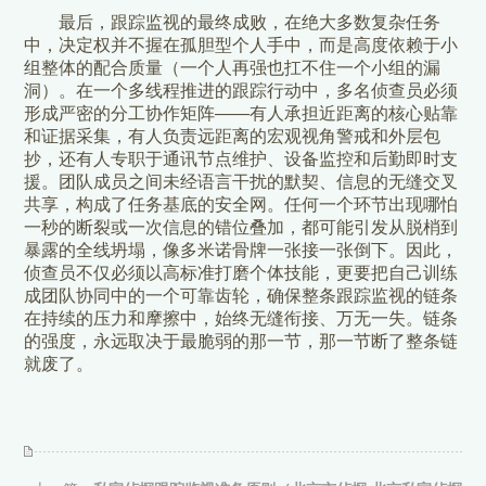
最后，跟踪监视的最终成败，在绝大多数复杂任务
中，决定权并不握在孤胆型个人手中，而是高度依赖于小
组整体的配合质量（一个人再强也扛不住一个小组的漏
洞）。在一个多线程推进的跟踪行动中，多名侦查员必须
形成严密的分工协作矩阵——有人承担近距离的核心贴靠
和证据采集，有人负责远距离的宏观视角警戒和外层包
抄，还有人专职于通讯节点维护、设备监控和后勤即时支
援。团队成员之间未经语言干扰的默契、信息的无缝交叉
共享，构成了任务基底的安全网。任何一个环节出现哪怕
一秒的断裂或一次信息的错位叠加，都可能引发从脱梢到
暴露的全线坍塌，像多米诺骨牌一张接一张倒下。因此，
侦查员不仅必须以高标准打磨个体技能，更要把自己训练
成团队协同中的一个可靠齿轮，确保整条跟踪监视的链条
在持续的压力和摩擦中，始终无缝衔接、万无一失。链条
的强度，永远取决于最脆弱的那一节，那一节断了整条链
就废了。