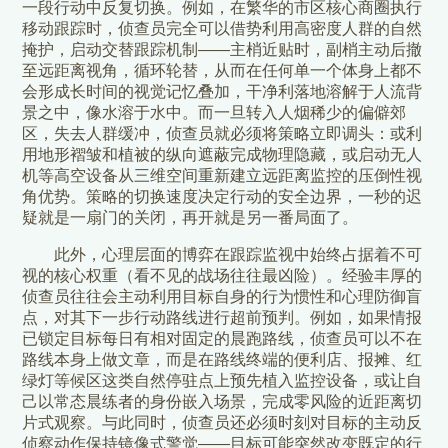
一段行动中反复切换。例如，在繁华的市区核心商圈执行
移动跟踪时，侦查员完全可以借势利用高密度人群的自然
掩护，启动交替跟踪机制——主梢近贴时，副梢主动后撤
至远距离视角，循环轮替，从而在任何单一个体身上都不
会形成长时间的视觉记忆叠加，干净利落地溶解于人流背
景之中，像水溶于水中。而一旦转入人烟稀少的偏僻郊
区，失去人群缓冲，侦查员就必须将策略立即调头：或利
用地形褶皱和植被的纵向遮蔽完成物理隐藏，或启动无人
机等高空设备从三维空间重新建立远距离监控的压倒性视
角优势。策略的切换速度决定行动的安全边界，一秒的迟
疑就是一扇门的关闭，再开就是另一番局面了。
此外，心理层面的博弈在跟踪监视中始终占据着不可
视的核心权重（看不见的战场往往最凶险）。经验丰厚的
侦查员往往会主动利用目标自身的行为惯性和心理防御盲
点，对其下一步行动路线进行超前预判。例如，如果情报
已锁定目标每日有相对固定的晨跑路线，侦查员可以不在
路线本身上做文章，而是在路线终端的便利店、报摊、红
绿灯等候区这类自然停驻点上预先植入监控设备，或让自
己以常态晨练者的身份嵌入场景，完成零风险的近距离切
片式观察。与此同时，侦查员还必须时刻对目标的主动反
侦察动作保持镜像式警觉——目标可能突然改变既定的行