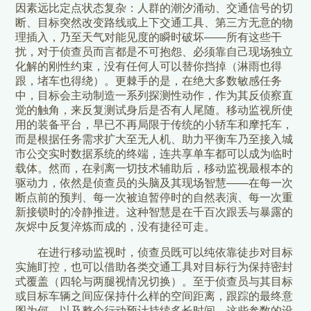
因素远比定点状态复杂：人群的潮汐涌动、交通信号的切
断、目标突然改变路线或上下交通工具、第三方无意的物
理插入，乃至天气对能见度的瞬时破坏——所有这些干
扰，对于侦查员而言都是不可抱怨、必须靠自己现场独立
化解的刚性约束，没有任何人可以替你挡掉（淋雨也得
跟，堵车也得绕）。更棘手的是，在绝大多数敏感任务
中，目标会主动制造一系列探测性动作，作为其反侦察直
觉的触角，来反复测试身后是否有人尾随。移动监视所使
用的装备平台，早已不再局限于传统的小轿车和摩托车，
而是根据任务需求扩大至无人机、助力平衡车乃至接入城
市公交实时数据系统的终端，连共享单车都可以成为临时
载体。然而，在剥离一切技术辅助后，移动监视最根本的
驱动力，依然是侦查员的头脑及其现场智慧——在每一次
断点前的预判、每一次被迫暂停时的自然表演、每一次重
新接锁时的冷静推进。这种智慧是在千百次跟丢与暴露的
灰烬中反复淬炼而成的，没有捷径可走。
在进行移动监视时，侦查员既可以纯依靠徒步对目标
实施盯控，也可以借助各类交通工具对目标行为保持密封
式覆盖（四轮与两腿视情况切换）。至于侦查员与其目标
或目标车辆之间应保持什么样的空间距离，跟踪的最终意
图为何，以及整个行动预计持续多长时间，这些参数的设