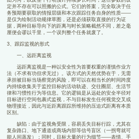
定并不存在可以照搬的公式。它们的答案，完全取决于任
务预期要获取的情报层级和本次跟踪任务自身的性质——
是仅为绘制活动规律草图，还是必须获取直接的行为证
据，两种目标导向下的距离与时长策略截然不同，差之毫
厘便会谬以千里，一个误判整个任务就废了。
3、跟踪监视的形式
一、远距离监视
远距离监视是一种以安全性为首要权重的谨慎作业方
法（不求有功但求无过）。该方式的天然优势在于，无需
承担被目标当场察觉的风险，即可以在相当长的时间跨度
内持续收集关于监控目标的活动轨迹、交往圈层、生活节
律和习惯性行为等信息。它的逻辑是从远处的安全半径对
目标进行空间包裹式监视，不与目标发生任何视觉交叉或
物理接近，因此与近距离跟踪所维持的压迫式距离有本质
区别。
缺陷：由于监视角受限，容易丢失目标行踪，尤其在
复杂路口、地下通道或商场内部等信号盲区（一拐弯就可
能人间蒸发）；同时，目标大量的行为细节——表情、手