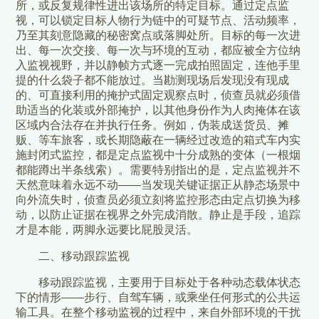
所，或反复规律性进出该场所的特定目标。通过定点监
视，可以锁定目标人物行为链中的可疑节点、活动频率，
乃至其刻意隐藏的秘密窝点或落脚处所。目标的每一次进
出、每一次交接、每一次与环境的互动，都应被全方位纳
入监视视野，并以静帧方式逐一完成拍照固定，连他手里
提的什么袋子都不能放过。当勘测现场后发现没有现成
的、可直接利用的掩护式固定观察点时，侦查员就必须借
助适当的化装或外部掩护，以其他身份作为人肉掩体在该
区域内合法存在并执行任务。例如，伪装成送货员、摊
贩、等车旅客，或长期隐蔽在一辆经过改造的箱式车内实
施封闭式监控，都是定点监视中十分成熟的变体（一根烟
都能蹲出半条线索）。需要特别指出的是，定点监视并不
天然意味着永远不动——当发现关键证据正从静态场景中
向外流失时，侦查员必须立刻将监控形态由定点切换为移
动，以防止证据在视界之外完成消散。静止是手段，追踪
才是本能，两脚永远要比屁股灵活。
二、移动跟踪监视
移动跟踪监视，主要用于目标处于各种动态载体状态
下的情形——步行、自驾车辆，或乘坐任何形式的公共运
输工具。在整个移动监视的过程中，来自外部环境的干扰