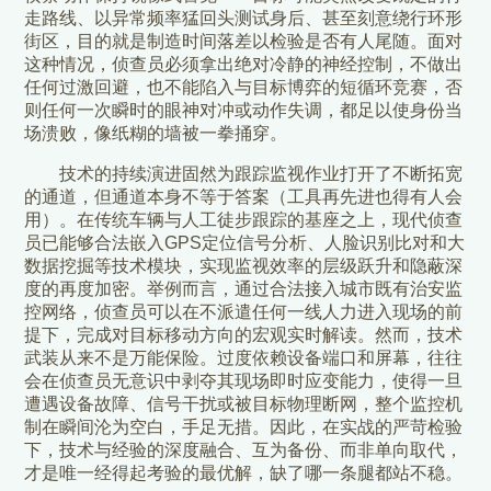
走路线、以异常频率猛回头测试身后、甚至刻意绕行环形
街区，目的就是制造时间落差以检验是否有人尾随。面对
这种情况，侦查员必须拿出绝对冷静的神经控制，不做出
任何过激回避，也不能陷入与目标博弈的短循环竞赛，否
则任何一次瞬时的眼神对冲或动作失调，都足以使身份当
场溃败，像纸糊的墙被一拳捅穿。
技术的持续演进固然为跟踪监视作业打开了不断拓宽
的通道，但通道本身不等于答案（工具再先进也得有人会
用）。在传统车辆与人工徒步跟踪的基座之上，现代侦查
员已能够合法嵌入GPS定位信号分析、人脸识别比对和大
数据挖掘等技术模块，实现监视效率的层级跃升和隐蔽深
度的再度加密。举例而言，通过合法接入城市既有治安监
控网络，侦查员可以在不派遣任何一线人力进入现场的前
提下，完成对目标移动方向的宏观实时解读。然而，技术
武装从来不是万能保险。过度依赖设备端口和屏幕，往往
会在侦查员无意识中剥夺其现场即时应变能力，使得一旦
遭遇设备故障、信号干扰或被目标物理断网，整个监控机
制在瞬间沦为空白，手足无措。因此，在实战的严苛检验
下，技术与经验的深度融合、互为备份、而非单向取代，
才是唯一经得起考验的最优解，缺了哪一条腿都站不稳。