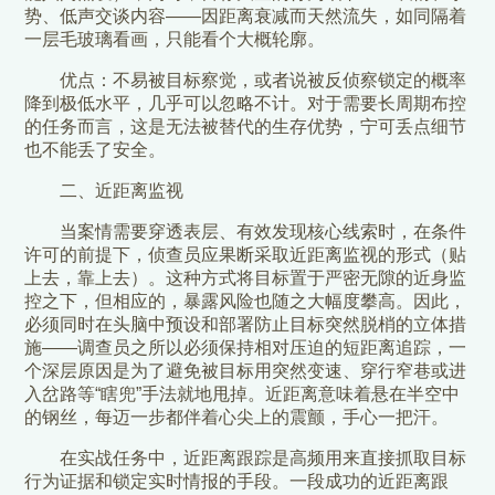
势、低声交谈内容——因距离衰减而天然流失，如同隔着
一层毛玻璃看画，只能看个大概轮廓。
优点：不易被目标察觉，或者说被反侦察锁定的概率
降到极低水平，几乎可以忽略不计。对于需要长周期布控
的任务而言，这是无法被替代的生存优势，宁可丢点细节
也不能丢了安全。
二、近距离监视
当案情需要穿透表层、有效发现核心线索时，在条件
许可的前提下，侦查员应果断采取近距离监视的形式（贴
上去，靠上去）。这种方式将目标置于严密无隙的近身监
控之下，但相应的，暴露风险也随之大幅度攀高。因此，
必须同时在头脑中预设和部署防止目标突然脱梢的立体措
施——调查员之所以必须保持相对压迫的短距离追踪，一
个深层原因是为了避免被目标用突然变速、穿行窄巷或进
入岔路等“瞎兜”手法就地甩掉。近距离意味着悬在半空中
的钢丝，每迈一步都伴着心尖上的震颤，手心一把汗。
在实战任务中，近距离跟踪是高频用来直接抓取目标
行为证据和锁定实时情报的手段。一段成功的近距离跟