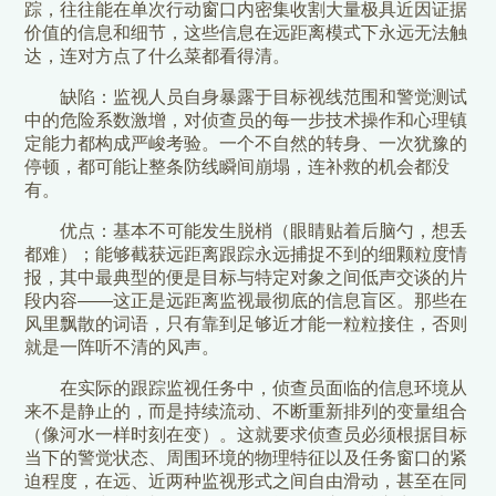
踪，往往能在单次行动窗口内密集收割大量极具近因证据
价值的信息和细节，这些信息在远距离模式下永远无法触
达，连对方点了什么菜都看得清。
缺陷：监视人员自身暴露于目标视线范围和警觉测试
中的危险系数激增，对侦查员的每一步技术操作和心理镇
定能力都构成严峻考验。一个不自然的转身、一次犹豫的
停顿，都可能让整条防线瞬间崩塌，连补救的机会都没
有。
优点：基本不可能发生脱梢（眼睛贴着后脑勺，想丢
都难）；能够截获远距离跟踪永远捕捉不到的细颗粒度情
报，其中最典型的便是目标与特定对象之间低声交谈的片
段内容——这正是远距离监视最彻底的信息盲区。那些在
风里飘散的词语，只有靠到足够近才能一粒粒接住，否则
就是一阵听不清的风声。
在实际的跟踪监视任务中，侦查员面临的信息环境从
来不是静止的，而是持续流动、不断重新排列的变量组合
（像河水一样时刻在变）。这就要求侦查员必须根据目标
当下的警觉状态、周围环境的物理特征以及任务窗口的紧
迫程度，在远、近两种监视形式之间自由滑动，甚至在同