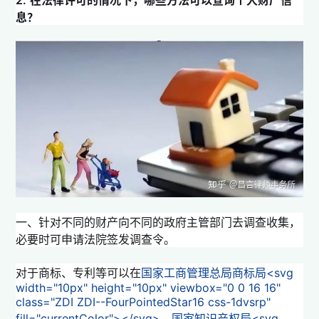
息？
一、针对不同的财产向不同的政府主管部门去调查收集，
必要时可申请法院签发调查令。
对于商标、专利等可以在
国家工商管理总局商标局<svg
width="10px" height="10px" viewbox="0 0 16 16"
class="ZDI ZDI--FourPointedStar16 css-1dvsrp"
fill="currentColor">
</svg>
、
国家知识产权局<svg