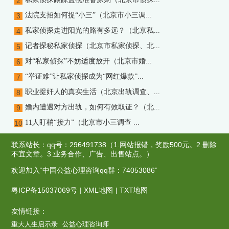
2
法院支招如何捉“小三”（北京市小三调...
3
私家侦探走进阳光的路有多远？（北京私...
4
记者探秘私家侦探（北京市私家侦探、北...
5
对“私家侦探”不妨适度放开（北京市婚...
6
“举证难”让私家侦探成为“网红爆款”...
7
职业捉奸人的真实生活（北京出轨调查、...
8
婚内遭遇对方出轨，如何有效取证？（北...
9
11人盯梢“接力”（北京市小三调查 ...
10
联系站长：qq号：296491738（1.网站报错，奖励500元。2.删除
不宜文章。3.业务合作、广告、出售站点。）
欢迎加入“中国公益心理咨询qq群：74053086”
粤ICP备15037069号
|
XML地图
|
TXT地图
友情链接：
重大人生启示录
公益心理咨询师