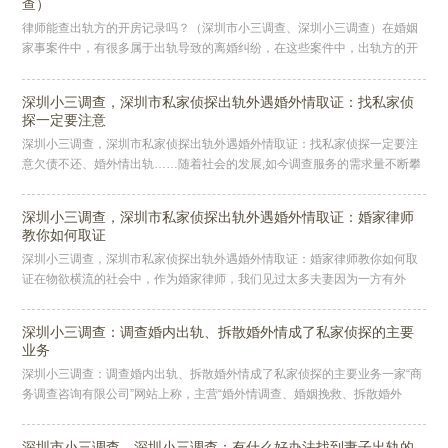
查）
律师能查出轨方的开房记录吗？（深圳市小三调查、深圳小三调查）在婚姻
家事案件中，有很多属于出轨导致的离婚纠纷，在这些案件中，出轨方的开
房记录是非常重要的证据，可以作为出轨方的过错证明，为当事人争取更多
的
深圳小三调查，深圳市私家侦探出轨外遇婚外情取证：找私家侦
探一定要注意
深圳小三调查，深圳市私家侦探出轨外遇婚外情取证：找私家侦探一定要注
意欠债不还、婚外情出轨……随着社会的发展,如今调查服务的需求量不断攀
升,专业的私家侦探公司也在相关的政策框架内以合规的经营方式,为诸多
深圳小三调查，深圳市私家侦探出轨外遇婚外情取证：婚家律师
教你如何取证
深圳小三调查，深圳市私家侦探出轨外遇婚外情取证：婚家律师教你如何取
证在物欲横流的社会中，作为婚家律师，我们见过太多夫妻因为一方有外
遇，导致婚姻破裂。受影视剧影响，不少人认为只要拿到对方出轨的证据，
就可
深圳小三调查：调查婚内出轨、拆散婚外情成了私家侦探的主要
业务
深圳小三调查：调查婚内出轨、拆散婚外情成了私家侦探的主要业务一家“商
务调查咨询有限公司”网站上称，主营“婚外情调查、婚姻挽救、拆散婚外
情、情感修复”等业务，“成功率达97%以上”。记者联系到该公司负责
深圳市小三调查、深圳小三调查：有什么好办法找到妻子出轨的