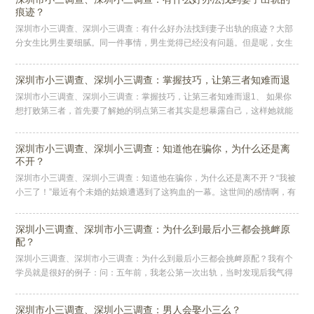
痕迹？
深圳市小三调查、深圳小三调查：有什么好办法找到妻子出轨的痕迹？大部
分女生比男生要细腻。同一件事情，男生觉得已经没有问题。但是呢，女生
看了之后，就会看到许多问题。女生把这些问题指出来后，男生都会心服口
服
深圳市小三调查、深圳小三调查：掌握技巧，让第三者知难而退
深圳市小三调查、深圳小三调查：掌握技巧，让第三者知难而退1、 如果你
想打败第三者，首先要了解她的弱点第三者其实是想暴露自己，这样她就能
从这个人身上得到更多，让他知道她的存在，并将你的男人的思想和精力分
深圳市小三调查、深圳小三调查：知道他在骗你，为什么还是离
不开？
深圳市小三调查、深圳小三调查：知道他在骗你，为什么还是离不开？“我被
小三了！”最近有个未婚的姑娘遭遇到了这狗血的一幕。这世间的感情啊，有
时候就像一场精心设计的骗局，让人猝不及防，又痛彻心扉。我拿爱情当
深圳小三调查、深圳市小三调查：为什么到最后小三都会挑衅原
配？
深圳小三调查、深圳市小三调查：为什么到最后小三都会挑衅原配？我有个
学员就是很好的例子：问：五年前，我老公第一次出轨，当时发现后我气得
要死！想当初，老公拼命追我，我不嫌他穷和他在一起，现在家产过亿了，
他
深圳市小三调查、深圳小三调查：男人会娶小三么？