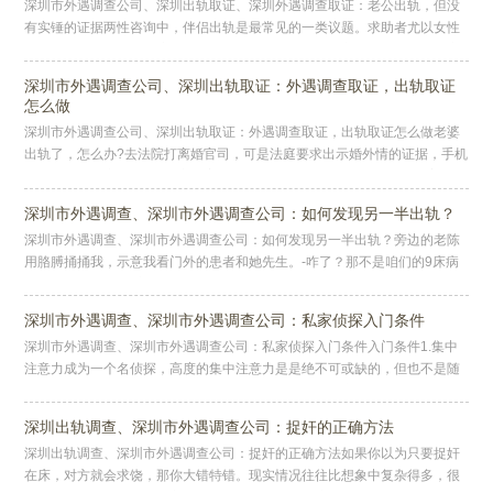
深圳市外遇调查公司、深圳出轨取证、深圳外遇调查取证：老公出轨，但没
有实锤的证据两性咨询中，伴侣出轨是最常见的一类议题。求助者尤以女性
居多。女性的细节敏感度往往能抓住很细微的疑点，如衣服上的毛发，车座
上
深圳市外遇调查公司、深圳出轨取证：外遇调查取证，出轨取证
怎么做
深圳市外遇调查公司、深圳出轨取证：外遇调查取证，出轨取证怎么做老婆
出轨了，怎么办?去法院打离婚官司，可是法庭要求出示婚外情的证据，手机
短信能算作为离婚证据吗?离婚案件中短信作为当事人证据的情况相当普
深圳市外遇调查、深圳市外遇调查公司：如何发现另一半出轨？
深圳市外遇调查、深圳市外遇调查公司：如何发现另一半出轨？旁边的老陈
用胳膊捅捅我，示意我看门外的患者和她先生。-咋了？那不是咱们的9床病
人吗？-是啊，你看旁边那个男的。-那不是她老公吗？有啥可看的？还能
深圳市外遇调查、深圳市外遇调查公司：私家侦探入门条件
深圳市外遇调查、深圳市外遇调查公司：私家侦探入门条件入门条件1.集中
注意力成为一个名侦探，高度的集中注意力是是绝不可或缺的，但也不是随
时皱起眉头思考就可以了，太过紧张反而会泄漏重要的东西。“深入思考”
深圳出轨调查、深圳市外遇调查公司：捉奸的正确方法
深圳出轨调查、深圳市外遇调查公司：捉奸的正确方法如果你以为只要捉奸
在床，对方就会求饶，那你大错特错。现实情况往往比想象中复杂得多，很