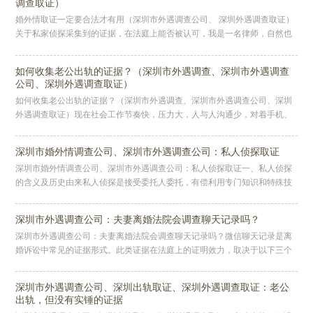
调查取证）
婚外情取证一定要合法才有用（深圳市外遇调查公司、 深圳外遇调查取证）
关于私家侦探采集到的证据，在法庭上能否被认可，我是一名律师，自然也
认识很多侦探，圈子就这么大，绕来绕去总会有交集，对里面的门道还算清
如何收集老公出轨的证据？（深圳市外遇调查、深圳市外遇调查
公司、深圳外遇调查取证）
如何收集老公出轨的证据？（深圳市外遇调查、深圳市外遇调查公司、深圳
外遇调查取证）现在社会工作节奏快，压力大，人与人沟通少，对着手机、
电脑几乎就是每天的状态，很多夫妻下了班也是抱着手机看，躺在床上各玩
各
深圳市婚外情调查公司、深圳市外遇调查公司：私人侦探取证
深圳市婚外情调查公司、深圳市外遇调查公司：私人侦探取证一、私人侦探
的含义及历史由来私人侦探是接受委托人委托，有偿利用专门知识和特殊技
能为其提供调查服务，以获取有用情报的民间人员。在这里必须明确的是，
私
深圳市外遇调查公司：夫妻离婚法院会调查聊天记录吗？
深圳市外遇调查公司：夫妻离婚法院会调查聊天记录吗？微信聊天记录是离
婚诉讼中常见的证据形式。此类证据在法庭上的证明效力，取决于以下三个
方面：1、证据来源合法；2、保留原始证据载体，以备庭审质证；3、微信
深圳市外遇调查公司、深圳出轨取证、深圳外遇调查取证：老公
出轨，但没有实锤的证据