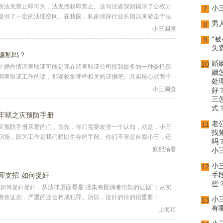
所法无禁止即可为，法无授权即禁止。这句法谚深刻揭示了公权力
小
7
提供了一定的法理空间。在我国，私家侦探行业长期以来游走于法
男
8
小三调查
“
9
失
隐私吗？
婚
10
？婚外情调查取证可能是现在调查取证公司接到最多的一种委托形
姻
调查取证工作的话，都要收集哪些相关的证据吧。其实核心就两个
处
小三调查
好
三
式
牢狱之灾预防手册
老
11
灾预防手册亲爱的们，首先，你们需要改变一个认知，就是，小三
找
职场，因为工作是我们赖以生存的手段。你们不管是自愿小三，还
吗
原配须看
小
小
12
师支招-如何捉奸
手
些
如何捉奸捉奸，从法律层面看是“搜集有配偶者出轨的证据”；从实
有效证据，严重的还会构成犯罪。所以，捉奸的目的很重要：
小
13
有
上海市