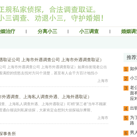
婚姻治疗
分离小三
小三调查
婚姻调
推荐
遇取证公司 上海市外遇调查公司 上海市外遇调查取证）
公司 上海市外遇调查公司 上海市外遇调查取证）如果你发现老公出
如
1
着满腔的愤怒去找对方问个清楚，甚至有人会千方百计地找小
小
2
上海市
老
3
面
海市外遇调查、上海私人调查外遇、上海外遇取证）
应
调查、上海私人调查外遇、上海外遇取证）盯梢“第三者”当年不顾家
出
4
普通白领说到私家侦探，大家肯定会想到大侦探福尔摩斯、
为
上海市
5
路
男
6
探事务所