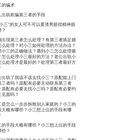
三的骗术
人出轨欺骗第三者的手段
被小三”的女人可不可以要渣男赔偿精神损
费？
姻出现第三者怎么处理？有第三者插足婚
怎么处理？对小三如何处理的方法办法？
理小三的正确做法？遇到小三怎么处理最
？怎么处理小三最好的方法？老公出轨小
怎么处理才是最好的？处理第三者最好方
？
公出轨了我该不该去找小三？原配能上门
第三者吗？原配有必要主动联系第三者
？原配有必要去找小三吗？原配有必要约
三见面吗？
三是怎么一步步拆散别人家庭的？小三的
段大概有哪些？小三想上位的手段有哪
？
三的手段大概有哪些？小三想上位的手段
哪些？