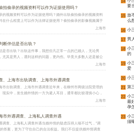
小
14
要
偷拍偷录的视频资料可以作为证据使用吗？
录的视频资料可以作为证据使用吗？婚外出轨偷拍偷录的视频资料
放
15
么
料在什么程度上可以作为法律证据使用？偷拍偷录的影像视频属于
上海市
小
16
男
17
判断伴侣是否出轨？
小
18
侣是否出轨？出轨这件事，我想但凡正常一点的已婚人，无论男
的
，尤其是男人，遇到这样的问题，更内伤。毕竟大多数人还是被公
小
19
上海市
爱
小
20
查、上海市出轨调查、上海市外遇调查
第
海市出轨调查、上海市外遇调查近年来，在柳州市两级法院受理的
21
。现实中，发生婚外情的一方为避人耳目，通常都比较谨慎小心，
小
22
上海市
最
孕
海市外遇调查、上海私人调查外遇
小
23
须
遇调查、上海私人调查外遇当婚外情的疑虑压得人喘不过气，“调
确的答案，更为了守住自己的合法权益。我们不仅提供婚外情调查