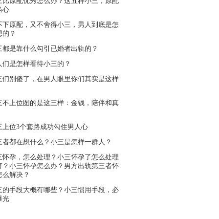
三比原配优秀怎么办？这五种小三，原配
当心
不下原配，又不舍得小三，男人到底是怎
想的？
三都是靠什么勾引已婚者出轨的？
人们是怎样看待小三的？
三们别傻了，在男人眼里你们其实是这样
三不上位图的是这三样：金钱，陪伴和真
三上位3个套路成功勾住男人心
三者都在想什么？小三是怎样一群人？
三怀孕，怎么处理？小三怀孕了怎么处理
好？小三怀孕怎么办？男方出轨第三者怀
怎么解决？
三的手段大概有哪些？小三惯用手段，必
曝光