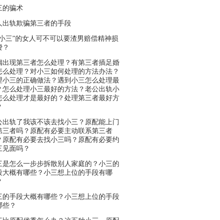
三的骗术
人出轨欺骗第三者的手段
被小三”的女人可不可以要渣男赔偿精神损
费？
姻出现第三者怎么处理？有第三者插足婚
怎么处理？对小三如何处理的方法办法？
理小三的正确做法？遇到小三怎么处理最
？怎么处理小三最好的方法？老公出轨小
怎么处理才是最好的？处理第三者最好方
？
公出轨了我该不该去找小三？原配能上门
第三者吗？原配有必要主动联系第三者
？原配有必要去找小三吗？原配有必要约
三见面吗？
三是怎么一步步拆散别人家庭的？小三的
段大概有哪些？小三想上位的手段有哪
？
三的手段大概有哪些？小三想上位的手段
哪些？