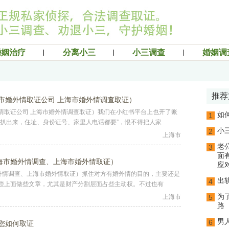
婚姻治疗
分离小三
小三调查
婚姻调
推荐
市婚外情取证公司 上海市婚外情调查取证）
情取证公司 上海市婚外情调查取证）我们在小红书平台上也开了账
如
1
全扒出来，住址、身份证号、家里人电话都要”，恨不得把人家
小
2
上海市
老
3
面
上海市婚外情调查、上海市婚外情取证）
应
婚外情调查、上海市婚外情取证）抓住对方有婚外情的目的，主要还是
出
4
偿上面做些文章，尤其是财产分割层面占些主动权。不过也有
为
上海市
5
路
男
6
您如何取证