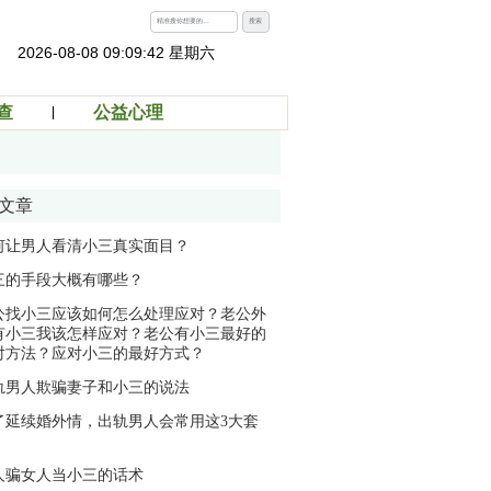
搜索
2026-08-08 09:09:43 星期六
查
公益心理
文章
何让男人看清小三真实面目？
三的手段大概有哪些？
公找小三应该如何怎么处理应对？老公外
有小三我该怎样应对？老公有小三最好的
对方法？应对小三的最好方式？
轨男人欺骗妻子和小三的说法
了延续婚外情，出轨男人会常用这3大套
人骗女人当小三的话术