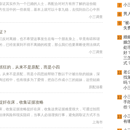
取证其实作为一个已婚的人士，再配合对对方有所了解的这份能
小
7
方生活中的一些表现，基本上就可以十拿九稳，去找到自己心中所
男
8
小三调查
“
9
失
证？
婚
10
们反对离婚，也不希望这事发生在每一个朋友身上，毕竟有碍和谐
姻
的，已经发展到不得不离婚的程度，那么我们也要果断使用法律武
处
小三调查
好
三
式
抓狂的，从来不是原配，而是小四
老
11
，从来不是原配，而是小四思姐帮助了数以千计被出轨的姐妹，深
找
询过程中，也有很多为了爱情，把自己作成小三的姐妹，这些姑娘
吗
原配须看
小
小
12
捉奸在床，收集证据攻略
手
些
床，收集证据攻略捉奸在床，收集这类证据难度很大，可通过拍照
法律风险和现实阻碍，当事人必须谨慎行事，避免因取证方式不当
小
13
有
上海市