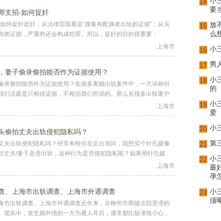
小
14
要
师支招-如何捉奸
如何捉奸捉奸，从法律层面看是“搜集有配偶者出轨的证据”；从实
放
15
么
有效证据，严重的还会构成犯罪。所以，捉奸的目的很重要：
上海市
小
16
男
17
，妻子偷录偷拍能否作为证据使用？
小
18
偷录偷拍能否作为证据使用？在很多离婚出轨案件中，一方诉称对
的
我们法庭是只相信证据，不相信我们所说的。那么在很多出轨案中
小
19
上海市
爱
小
20
头偷拍丈夫出轨侵犯隐私吗？
第
丈夫出轨侵犯隐私吗？经常有粉丝在后台询问，我想买个针孔摄像
21
控丈夫/妻子是否出轨，这种行为是否侵犯隐私呢？如果用针孔摄
小
22
上海市
最
孕
查、上海市出轨调查、上海市外遇调查
小
23
须
海市出轨调查、上海市外遇调查近年来，在柳州市两级法院受理的
。现实中，发生婚外情的一方为避人耳目，通常都比较谨慎小心，