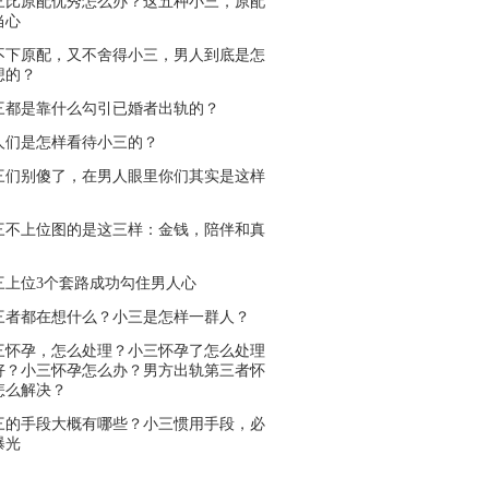
三比原配优秀怎么办？这五种小三，原配
当心
不下原配，又不舍得小三，男人到底是怎
想的？
三都是靠什么勾引已婚者出轨的？
人们是怎样看待小三的？
三们别傻了，在男人眼里你们其实是这样
三不上位图的是这三样：金钱，陪伴和真
三上位3个套路成功勾住男人心
三者都在想什么？小三是怎样一群人？
三怀孕，怎么处理？小三怀孕了怎么处理
好？小三怀孕怎么办？男方出轨第三者怀
怎么解决？
三的手段大概有哪些？小三惯用手段，必
曝光