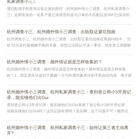
私家调查小三）
通过配偶手机查询出轨证据的路径（杭州婚外情小三调查、杭州私家调查小
三）近期笔者的一名客户通过滴滴里程值与订单的不匹配以及WiFi已保存的
网络成功揪出了丈夫出轨的事实，笔者联想到目前仍在发酵的胖猫事件，
杭州调查小三、杭州婚外情小三调查：出轨取证避坑指南
杭州调查小三、杭州婚外情小三调查：出轨取证避坑指南在离婚纠纷中，“出
轨”往往是打破婚姻平衡的关键，但想让法院认可这一事实，绝非拿几张暧昧
截图就能实现。很多当事人要么因取证手段违法丢了证据效力，要么因证
杭州婚外情小三调查：婚外情证据是怎样收集的？
杭州婚外情小三调查：婚外情证据是怎样收集的？婚外情证据是怎样收集
的？1、固定易失证据对于婚姻一方与外遇对象来往的手机短信内容、电子邮
件内容、电脑博客日记、QQ聊天记录，如果可能应当委托公证部门对此类证
杭州婚外情小三调查、杭州私家调查小三：查到老公和小3开房记
录，能实锤他们出Gui
查到老公和小3开房记录，能实锤他们出Gui掌握了老公和小3的开房记录，
就能实锤他们出Gui吗？这些证据有用吗？其实啊，这个问题不可一概而论，
可以说有用，也可以说没用，主要看你怎么用。首先如果在法庭上你
杭州婚外情小三调查、杭州私家调查小三：如何让第三者主动离
开?