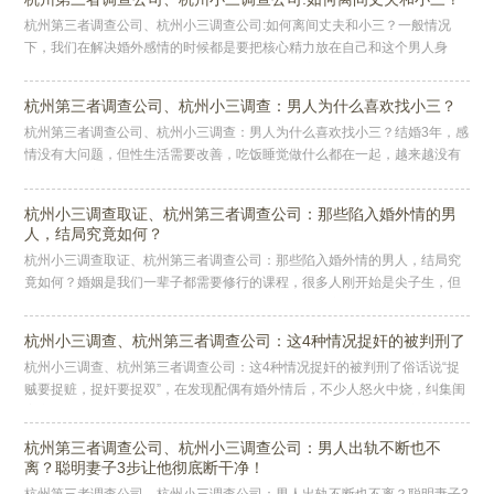
杭州第三者调查公司、杭州小三调查公司:如何离间丈夫和小三？一般情况
下，我们在解决婚外感情的时候都是要把核心精力放在自己和这个男人身
上，非必要的时候，我们都不要去直接跟外面的这个人干。但是有些情况下
的时
杭州第三者调查公司、杭州小三调查：男人为什么喜欢找小三？
杭州第三者调查公司、杭州小三调查：男人为什么喜欢找小三？结婚3年，感
情没有大问题，但性生活需要改善，吃饭睡觉做什么都在一起，越来越没有
新鲜感，借着工作出差的机会，有两次婚外情经历；婚姻生活的惯性让两人
杭州小三调查取证、杭州第三者调查公司：那些陷入婚外情的男
人，结局究竟如何？
杭州小三调查取证、杭州第三者调查公司：那些陷入婚外情的男人，结局究
竟如何？婚姻是我们一辈子都需要修行的课程，很多人刚开始是尖子生，但
稍微一松懈，就会落后，甚至连及格线都触碰不到。之前有很多前来咨询的
女
杭州小三调查、杭州第三者调查公司：这4种情况捉奸的被判刑了
杭州小三调查、杭州第三者调查公司：这4种情况捉奸的被判刑了俗话说“捉
贼要捉赃，捉奸要捉双”，在发现配偶有婚外情后，不少人怒火中烧，纠集闺
蜜亲朋好友一块去捉奸！捉奸的目的无外乎两种：第一种是获取对方出轨
杭州第三者调查公司、杭州小三调查公司：男人出轨不断也不
离？聪明妻子3步让他彻底断干净！
杭州第三者调查公司、杭州小三调查公司：男人出轨不断也不离？聪明妻子3