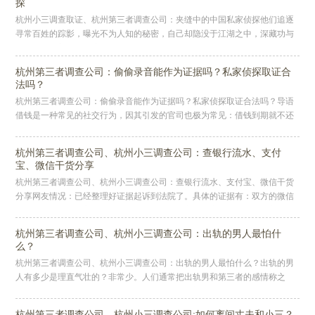
探
杭州小三调查取证、杭州第三者调查公司：夹缝中的中国私家侦探他们追逐
寻常百姓的踪影，曝光不为人知的秘密，自己却隐没于江湖之中，深藏功与
名。他们有着豹的速度猫的耳朵鹰的眼睛，背得了车牌记得了住所翻得了垃
圾
杭州第三者调查公司：偷偷录音能作为证据吗？私家侦探取证合
法吗？
杭州第三者调查公司：偷偷录音能作为证据吗？私家侦探取证合法吗？导语
借钱是一种常见的社交行为，因其引发的官司也极为常见：借钱到期就不还
的、借了钱人就消失的、未约定利息引发纠纷的、担保人互相推诿扯皮的等
等
杭州第三者调查公司、杭州小三调查公司：查银行流水、支付
宝、微信干货分享
杭州第三者调查公司、杭州小三调查公司：查银行流水、支付宝、微信干货
分享网友情况：已经整理好证据起诉到法院了。具体的证据有：双方的微信
聊天记录照片；双方的微信转账记录照片；双方的抖音聊天记录；对方身份
资
杭州第三者调查公司、杭州小三调查公司：出轨的男人最怕什
么？
杭州第三者调查公司、杭州小三调查公司：出轨的男人最怕什么？出轨的男
人有多少是理直气壮的？非常少。人们通常把出轨男和第三者的感情称之
为“地下情”，原因就在于不管他们有什么理由，这段感情都是见不得光的，
因
杭州第三者调查公司、杭州小三调查公司:如何离间丈夫和小三？