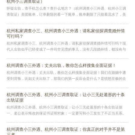
杭州小三调查取证）
怀疑出轨，查手机怎么查？查什么地方？（杭州调查小三外遇、杭州小三调
查取证）美团账单，订单删除的看一下账单，账单删除了只能看流水了，美
团里的账单功能在“我的”页面往下翻就能找到。流水里的消费金额和频率往
杭州私家调查小三、杭州调查小三外遇：请私家侦探调查婚外情
可行吗？
杭州私家调查小三、杭州调查小三外遇：请私家侦探调查婚外情可行吗？现
代人出轨似乎已经变成了一件司空见惯的事儿，没有几段婚外情，都没有与
老友互吹的谈资。当然，有些人能够接受这种所谓“前卫”的婚姻生活模式，
杭州调查小三外遇：丈夫出轨，教你怎么样搜集全面证据！
杭州调查小三外遇：丈夫出轨，教你怎么样搜集全面证据！我们在婚姻中遭
受到背叛，比如丈夫出轨了，那我们的第一反应会是什么？是愤怒至极的去
找老公摊牌质问？还是磨刀霍霍去抓小三？又或者整天以泪洗面，深陷自我
怀
杭州调查小三外遇、杭州小三调查取证：让小三无处遁形的十条
出轨证据
杭州调查小三外遇、杭州小三调查取证：让小三无处遁形的十条出轨证据
一、老公表示悔改的保证书证明对象：一定要写和小三发生了不正当关系。
一定提到小三的名字，这样才能锁定小三。在实际操作中，除了明确写出小
三姓
杭州调查小三外遇、杭州小三调查取证：你真正的对手并不是第
三者