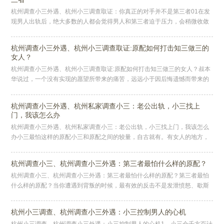
杭州调查小三外遇、杭州小三调查取证：你真正的对手并不是第三者01在发
现男人出轨后，绝大多数的人都会觉得男人和第三者迫于压力，会稍微收敛
一下自己的行为。但是纵观现实并非如此，出轨男人根本不在意妻子的感受
杭州调查小三外遇、杭州小三调查取证:原配如何打击知三做三的
女人？
杭州调查小三外遇、杭州小三调查取证:原配如何打击知三做三的女人？叔本
华说过，一个没有实现的愿望所带来的痛苦，远远小于因后悔遗憾而带来的
痛苦。因为前者面对的是无限广阔的开放未来，后者却是无法挽回的过去。
杭州调查小三外遇、杭州私家调查小三：老公出轨，小三找上
门，我该怎么办
杭州调查小三外遇、杭州私家调查小三：老公出轨，小三找上门，我该怎么
办小三最怕这样的原配小三和原配之间的较量，自古就有。有女人的地方，
就有斗争，有斗争的地方就有输赢，怎么做个让小三知难而退的妻子呢？有
人
杭州调查小三、杭州调查小三外遇：第三者最怕什么样的原配？
杭州调查小三、杭州调查小三外遇：第三者最怕什么样的原配？第三者最怕
什么样的原配？当你遭遇到背叛的时候，最有效的反击不是发泄愤怒、歇斯
底里，而是摧毁他们两个人之间有毒的共生关系。婚外情是一个复杂的三角
关
杭州小三调查、杭州调查小三外遇：小三控制男人的心机
杭州小三调查、杭州调查小三外遇：小三控制男人的心机1、小三会千方百计