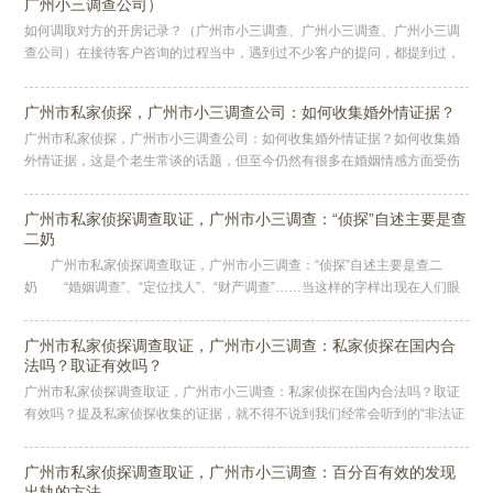
广州小三调查公司）
如何调取对方的开房记录？（广州市小三调查、广州小三调查、广州小三调
查公司）在接待客户咨询的过程当中，遇到过不少客户的提问，都提到过，
我有对方的开房记录是否可以证明对方存在出轨过错，我可以分得多少财
产？
广州市私家侦探，广州市小三调查公司：如何收集婚外情证据？
广州市私家侦探，广州市小三调查公司：如何收集婚外情证据？如何收集婚
外情证据，这是个老生常谈的话题，但至今仍然有很多在婚姻情感方面受伤
害的当事人对此感到很迷惑，不知如何取证，更不知什么样的婚外情证据对
自
广州市私家侦探调查取证，广州市小三调查：“侦探”自述主要是查
二奶
广州市私家侦探调查取证，广州市小三调查：“侦探”自述主要是查二
奶 “婚姻调查”、“定位找人”、“财产调查”……当这样的字样出现在人们眼
前时，往往让人想起的是警察局和检察院，但事实上却有着另外一些
广州市私家侦探调查取证，广州市小三调查：私家侦探在国内合
法吗？取证有效吗？
广州市私家侦探调查取证，广州市小三调查：私家侦探在国内合法吗？取证
有效吗？提及私家侦探收集的证据，就不得不说到我们经常会听到的“非法证
据排除规则”，这一规则经常在诉讼过程中出现，那么在司法实践里，私家
广州市私家侦探调查取证，广州市小三调查：百分百有效的发现
出轨的方法