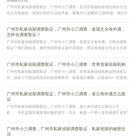
广州市私家侦探调查取证，广州市小三调查：百分百有效的发现出轨的方法
百分百有效的、发现出轨的方法技术篇：看看对方去哪里了[有时候，我们不
确定Ta是不是出轨了，又不好直接问，这时候我们需要掌握对方的行踪，
广州市私家侦探调查取证，广州市小三调查：发现丈夫有外遇，
怎样去调查取证？
广州市私家侦探调查取证，广州市小三调查：发现丈夫有外遇，怎样去调查
取证？我们都知道，婚外情调查取证是不容易的，所以有很多女性在丈夫发
生婚外情后，因为没有实质的证据，离婚时反而成了最吃亏的那个人。这不
仅
广州市私家侦探调查取证，广州市小三调查：世界首家侦探机构
广州市私家侦探调查取证，广州市小三调查：世界首家侦探机构说到侦探公
司，很多人可能会想到毛利侦探事务所，或者福尔摩斯。以及如今一些查婚
外情，商业情报，债务追讨等的侦探公司。这些机构虽然在现代社会承担着
多
广州市私家侦探调查取证，广州市小三调查：老公有外遇怎么取
证
广州市私家侦探调查取证，广州市小三调查：老公有外遇怎么取证1.手
机 手机是最容易发现问题的地方。首先，检查一个男人是否使用了多部
手机。有些人的不同手机有不同的用途，所以我们应该清楚地知道，如果他
发现
广州市小三调查，广州市私家侦探调查取证：私家侦探的秘密生
活