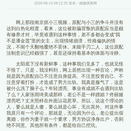
2026-06-13 08:12:35 发布：婚姻调查网
网上那段南京抓小三视频，原配与小三的争斗并没有
达到白热化程度，看来，这位被欺骗背叛的原配应当是颇
有修养才对，毕竟谁遇到这种事情，差不多都会变成“我
不是潘金莲”里的女主，出现情绪崩溃，性格偏执的情
况，不闹个天翻地覆绝不罢休。未能手刃二人，这位原配
法制意识已经颇强了，甚至还保持着基本的体面与冷静。
太阳底下没有新鲜事，这种事我们见多了，也就见怪
不怪了。只是，我没料到，网上居然出现一种言论，声称
就是因为原配自己不注意自身提高、不注意投资自己、不
注意穿着打扮，才造成了男方出轨。我真是服气了，这是
被什么洗了脑子么？年轻漂亮、事业有成就不会遇到出轨
了么？人家张雨绮美成那样，老公不是一样嫖娼？佟丽娅
漂亮吧？丈夫照样在外面沾花惹草。所以，说这个理论的
人，要么就是人傻，要么就是心坏，无出其外。对这件事
我原只有一个评论，那就是，无论因为什么，老公提出假
离婚，你作为妻子就一个要求，男方协议净身出户，否则
绝不同意。其他所有条件，都是给自己挖坑。