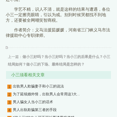
学艺不精，识人不清，就是这样的结果与遭遇，各位
小三一定擦亮眼睛，引以为戒。别到时候哭都找不到地
方，还要被全网嘲笑智商税。
作者简介：义马法援茹媛媛，河南省三门峡义马市法
律援助中心专职律师。
上一篇：
做小三好吗？当小三好吗？当小三的后果是什么？小三
结局如何？做小三的下场、最终结局是怎样的？
下一篇：
我是第三者，我怀孕了，但他离不了婚，怎么办？
小三须看相关文章
出轨男人欺骗妻子和小三的说法
1
为了延续婚外情，出轨男人会常用这3大...
2
男人骗女人当小三的话术
3
男人出轨欺骗第三者的手段
4