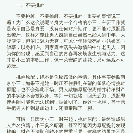
一、不要挑衅
不要挑衅、不要挑衅、不要挑衅！重要的事情说三
遍！为什么这么说呢？身为一个合格的小三，主要工作就
是表示自己是真爱，没有任何财产期许，更不能对原配露
出獠牙。这样才能让男人感到自己虽然已经人到中年、大
腹便便，但依旧魅力无穷，可以让年轻漂亮的小姑娘真心
倾慕，以身相许。因家庭生活失去激情的中年老男人，因
为你的出现，感受到自己的青春再次焕发生机与活力。这
才是小三的本职工作，像一朵安静的莲花，只可远观不可
亵玩。
挑衅原配，绝不是你应该做的事情。具体事实参照南
京小三，如果不是她一时压不住胜利在望的雀跃心情挑衅
原配，也不会落此下场。男人欺骗原配假离婚并转移财产
的事实还不会被戳穿。等到一切就绪，回天乏力，原配即
使再闹可能也无法找到证据证明了。你这一挑衅，等于亲
手把男人推到悬崖边上，还顺带踹了一脚。
可惜，只因为小三一时兴起，挑衅原配，最终造成男
人声名狼藉，小三臭名昭著，甚至可能因为原配提前发现
被骗，财产无法顺利转移的严重后果。这样的结果绝不是