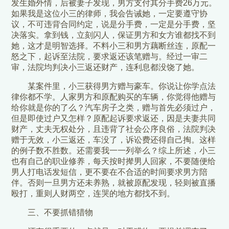
发生婚外情，后被妻子发现，男方支付其分手费26万元。
如果我是这位小三的律师，我会告诫她，一定要遵守协
议，不可违背合同约定，说是分手费，一定是分手费，坚
决落实。拿到钱，立刻闪人，保证男方和女方谁都找不到
她，这才是明智选择。不料小三和男方藕断丝连，原配一
怒之下，起诉至法院，要求返还该笔赠与。经过一审二
审，法院均判决小三返还财产，连利息都没饶了她。
某案件里，小三获得男方赠与豪车。你说让你学点法
律你都不学。人家男方和原配购买的车辆，你觉得他赠与
给你就是你的了么？汽车房子之类，赠与首先必须过户，
但是即使过户又怎样？原配起诉要求返还，因是夫妻共同
财产，丈夫无权处分，且违背了社会公序良俗，法院判决
赠于无效，小三返还，车没了，诉讼费还得自己掏。这样
的例子数不胜数。还需要我一一列举么？综上所述，小三
也有自己的职业修养，每天按时撵男人回家，不要随便给
男人打电话发短信，更不要在不合适的时间要求男方陪
伴。否则一旦男方还未养熟，就被原配发现，轻则被直播
殴打，重则人财两空，连哭的地方都找不到。
三、不要抓错猎物