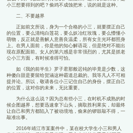
小三想要得到的吧？偷鸡不成蚀把米，说的就是这种。
二、不要越界
正如前文所说，身为一个合格的小三，就要摆正自己
的位置，要么清纯白莲花，要么妖冶红玫瑰，要么懵懂小
萌物，反正就是善解人意善良温柔，所有女主光环都照身
上。在男人面前，你是他的知心解语花，但是绝对不能出
现在原配面前。女人的第六感是非常强烈的，尤其是抓老
公小三方面，有时候准得可怕。
如《我的前半生》罗子君那般迟钝的毕竟是少数，这
种傻白甜是要留给贺涵这种霸道总裁的。我等凡人不可相
提并论。所以，敬请各位小三记住自己的身份，摆正自己
的位置，这对你的未来，无比重要。
为什么这么说？因为总有些小三，在时机不成熟的时
候企图越界，想要迅速拿下山头，摘取胜利果实，却最终
让自己和男方都陷入了被动境地，偷来的锣鼓敲不得，一
敲准出事。
2016年靖江市某案件中，某在校大学生小三和男人