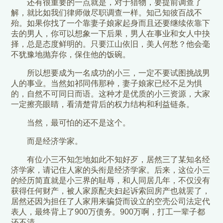
还有很重要的一点就是，对于猎物，要提前调查了
解，就比如我们律师做尽职调查一样。知己知彼百战不
殆。如果你找了一个靠妻子娘家起身而且还要继续依靠下
去的男人，你可以想象一下后果，男人在事业和女人中抉
择，总是态度鲜明的。只要江山依旧，美人何愁？他会毫
不犹豫地抛弃你，保住他的饭碗。
所以想要成为一名成功的小三，一定不要试图挑战男
人的事业。当然如祁同伟那种，妻子娘家已经不足为惧
的，自然不可同日而语。这种才是优质的小三资源，大家
一定擦亮眼睛，看清楚背后的权力结构和利益链条。
当然，最可怕的还不是这个。
而是经济学家。
有位小三不知怎地如此不知好歹，居然三了某知名经
济学家，请记住人家的头衔是经济学家。后来，这位小三
的经历简直就是小三界的耻辱，和人同居几年，不仅没有
获得任何财产，被人家原配夫妇起诉索回房产也就罢了，
居然还因为担任了人家用来骗贷而设立的空壳公司法定代
表人，最终背上了900万债务。900万啊，打工一辈子都
还不清。