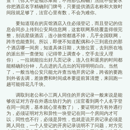
查！（你又不是福尔摩斯，不用那么精确）法院不会要求
你把酒店名字精确到门牌号，只要提供酒店名称和大致时
间段就足够了，法官心里有数，不会为难你。
要知道现在的宾馆酒店入住必须登记，而且登记的信
息会同步上传到公安局信息网，这套联网系统覆盖得很完
整，别说星级酒店，连小旅馆都逃不掉，几乎全国联网，
跨市也能查到。所以，即便不知道配偶和小三到底住的那
个酒店哪一间房，知道具体日期，大致位置，去到所在地
的派出所一查便知（记得带上调查令，空手去没人理
你），一拉就能拉出好几页记录，连入住和退房的时间都
能精确到分钟，几点进的几点出的写得明明白白。当然
了，一般当地公安只能允许查当地开房记录，跨省的要跑
到外省去调，差旅费和时间成本要提前算清楚，来回跑一
趟可能得花几千块。
调取到老公和小三两人同住的开房记录一般来说是能
够佐证对方存在外遇出轨行为的（法官看到两个人名字登
在同一间房，基本就心里有数了），要证明对方有外遇行
为，必须证明对方和异性一块登记在同一个房间内才可
以，同性也不行，必须是异性，也就是说开房记录必须是
两人同住，一个人登记的开房记录说明不了问题，对方完