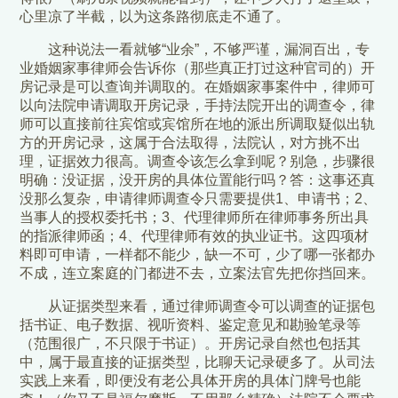
心里凉了半截，以为这条路彻底走不通了。
这种说法一看就够“业余”，不够严谨，漏洞百出，专
业婚姻家事律师会告诉你（那些真正打过这种官司的）开
房记录是可以查询并调取的。在婚姻家事案件中，律师可
以向法院申请调取开房记录，手持法院开出的调查令，律
师可以直接前往宾馆或宾馆所在地的派出所调取疑似出轨
方的开房记录，这属于合法取得，法院认，对方挑不出
理，证据效力很高。调查令该怎么拿到呢？别急，步骤很
明确：没证据，没开房的具体位置能行吗？答：这事还真
没那么复杂，申请律师调查令只需要提供1、申请书；2、
当事人的授权委托书；3、代理律师所在律师事务所出具
的指派律师函；4、代理律师有效的执业证书。这四项材
料即可申请，一样都不能少，缺一不可，少了哪一张都办
不成，连立案庭的门都进不去，立案法官先把你挡回来。
从证据类型来看，通过律师调查令可以调查的证据包
括书证、电子数据、视听资料、鉴定意见和勘验笔录等
（范围很广，不只限于书证）。开房记录自然也包括其
中，属于最直接的证据类型，比聊天记录硬多了。从司法
实践上来看，即便没有老公具体开房的具体门牌号也能