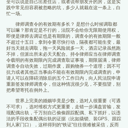
全可以说是自己出差住店，或者说帮朋友开的房，这是实
践中常见但容易被忽略的坑，多少人就栽在这一条上，白
忙一场。
律师调查令的有效期有多长？ 是想什么时候调取都
可以嘛？那肯定是不行的，法院不会给你无限期使用权，
即便是律师去调证也是有期限的，调查令的有效期限一般
不超过十五日，拿到令要尽快行动，隔夜都可能生变，最
好当天就去调取，拖一天风险就多一天，酒店记录虽然跑
不掉，但派出所未必天天配合。持令律师应当在律师调查
令载明的有效期限内完成调查取证事项，期限届满，律师
调查令自动失效，过期作废，跟购物券一个道理；因不可
抗力或者其他正当事由不能在有效期限内完成调查的，申
请人可以在障碍消除后的五个工作日内，向人民法院申请
重新签发律师调查令，但这种情况很少见，不要指望，别
把希望寄托在例外上。
世界上完美的婚姻毕竟是少数，选对人很重要（可遇
不可求），选对维权方式更重要，走错一步满盘皆输，发
现配偶出轨，千万别自己偷偷跟踪配偶、私下抓奸，以违
法的手段收集配偶出轨的证据（比如撬锁、装GPS、跟踪
到人家门口），这样得到的“铁证”往往很难被采信，反而