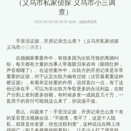
（义乌市私家侦探 义乌市小三调
查）
2026-06-03 08:48:35 发布：婚姻调查网
手里没证据，开房记录怎么查？（义乌市私家侦探
义乌市
小三调查
）
在婚姻家事案件中，有很多因为出轨导致的离婚纠
纷，每天都有大量的当事人带着眼泪来咨询（眼睛红肿，
声音都哑了）。在这些案件中，出轨方的开房记录是非常
重要的证据，对于认定出轨方确有过错（法官最看重这种
硬证据），有着举足轻重的作用，说得直白一点，有了这
份记录在手，可以为非出轨方争取更多的合法利益，在财
产分割上拿到更多份额，有时候多拿一成就是几十万，一
套房子的首付可能就这么来了，你说值不值。
那么，问题来了：手里没证据，开房记录怎么查？有
的某音普法视频会说：“不能查，查不了，这是个人隐
私，就算是你老婆，你也没权利查”，这种说法在网上传
得很广（刷几条视频就能看到），让不少人打了退堂鼓，