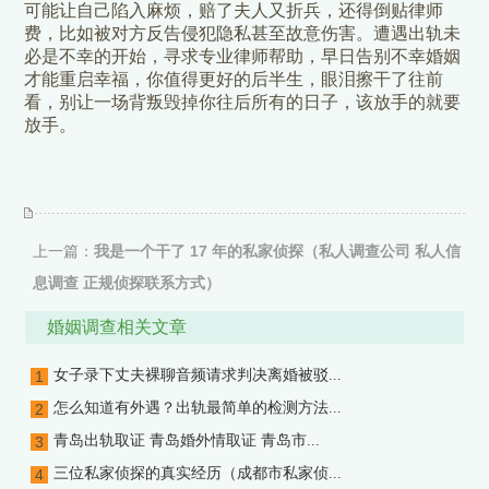
可能让自己陷入麻烦，赔了夫人又折兵，还得倒贴律师
费，比如被对方反告侵犯隐私甚至故意伤害。遭遇出轨未
必是不幸的开始，寻求专业律师帮助，早日告别不幸婚姻
才能重启幸福，你值得更好的后半生，眼泪擦干了往前
看，别让一场背叛毁掉你往后所有的日子，该放手的就要
放手。
上一篇：
我是一个干了 17 年的私家侦探（私人调查公司 私人信
息调查 正规侦探联系方式）
下一篇：
婚外情取证的五大技巧及方法（台州市私家侦探 台州市
婚姻调查相关文章
小三调查）
女子录下丈夫裸聊音频请求判决离婚被驳...
1
怎么知道有外遇？出轨最简单的检测方法...
2
青岛出轨取证 青岛婚外情取证 青岛市...
3
三位私家侦探的真实经历（成都市私家侦...
4