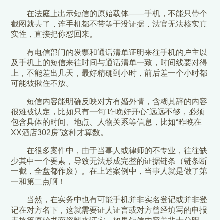
在法庭上出示短信的原始载体——手机，不能只带个
截图就去了，连手机都不带等于没证据，法官无法核实真
实性，直接把你怼回来。
有电信部门的发票和通话清单证明来往手机的户主以
及手机上的短信来往时间与通话清单一致，时间线要对得
上，不能差出几天，最好精确到小时，前后差一个小时都
可能被揪住不放。
短信内容能明确反映对方有婚外情，含糊其辞的内容
很难被认定，比如只有一句“昨晚好开心”远远不够，必须
包含具体的时间、地点、人物关系等信息，比如“昨晚在
XX酒店302房”这种才算数。
在很多案件中，由于当事人或律师的不专业，往往缺
少其中一个要素，导致无法形成完整的证据链条（链条断
一截，全盘都作废）。在上述案例中，当事人就是做了第
一和第二点啊！
当然，在实务中也有可能手机并非实名登记或并非登
记在对方名下，这就需要证人证言或对方曾经填写的申报