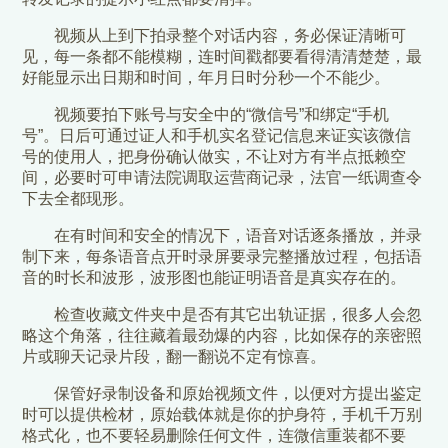
视频从上到下拍录整个对话内容，务必保证清晰可
见，每一条都不能模糊，连时间戳都要看得清清楚楚，最
好能显示出日期和时间，年月日时分秒一个不能少。
视频要拍下账号与安全中的“微信号”和绑定“手机
号”。日后可通过证人和手机实名登记信息来证实该微信
号的使用人，把身份确认做实，不让对方有半点抵赖空
间，必要时可申请法院调取运营商记录，法官一纸调查令
下去全都现形。
在有时间和安全的情况下，语音对话逐条播放，并录
制下来，每条语音点开时录屏要录完整播放过程，包括语
音的时长和波形，波形图也能证明语音是真实存在的。
检查收藏文件夹中是否有其它出轨证据，很多人会忽
略这个角落，往往藏着最劲爆的内容，比如保存的亲密照
片或聊天记录片段，翻一翻说不定有惊喜。
保管好录制设备和原始视频文件，以便对方提出鉴定
时可以提供检材，原始载体就是你的护身符，手机千万别
格式化，也不要轻易删除任何文件，连微信重装都不要