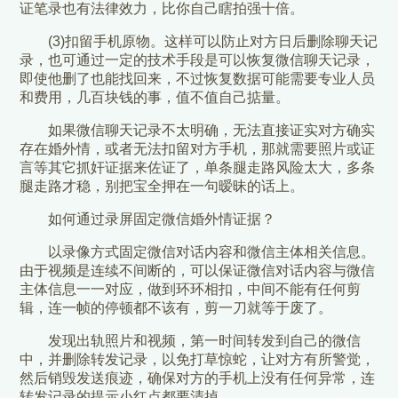
证笔录也有法律效力，比你自己瞎拍强十倍。
(3)扣留手机原物。这样可以防止对方日后删除聊天记
录，也可通过一定的技术手段是可以恢复微信聊天记录，
即使他删了也能找回来，不过恢复数据可能需要专业人员
和费用，几百块钱的事，值不值自己掂量。
如果微信聊天记录不太明确，无法直接证实对方确实
存在婚外情，或者无法扣留对方手机，那就需要照片或证
言等其它抓奸证据来佐证了，单条腿走路风险太大，多条
腿走路才稳，别把宝全押在一句暧昧的话上。
如何通过录屏固定微信婚外情证据？
以录像方式固定微信对话内容和微信主体相关信息。
由于视频是连续不间断的，可以保证微信对话内容与微信
主体信息一一对应，做到环环相扣，中间不能有任何剪
辑，连一帧的停顿都不该有，剪一刀就等于废了。
发现出轨照片和视频，第一时间转发到自己的微信
中，并删除转发记录，以免打草惊蛇，让对方有所警觉，
然后销毁发送痕迹，确保对方的手机上没有任何异常，连
转发记录的提示小红点都要清掉。