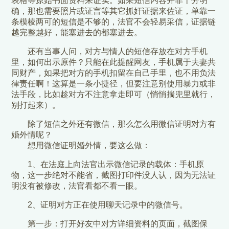
表格等原始书面资料来证实。如果短信内容并非十分明
确，那也需要照片或证言等其它抓奸证据来佐证，单靠一
条模棱两可的短信是不够的，法官不会轻易采信，证据链
越完整越好，能塞进去的都塞进去。
还有当事人问，对方与情人的短信存放在对方手机
里，如何出示原件？只能在此提醒网友，手机属于夫妻共
同财产，如果把对方的手机扣留在自己手里，也不用负法
律责任啊！这算是一条小捷径，但要注意别使用暴力或非
法手段，比如趁对方不注意拿走即可（悄悄揣兜里就行，
别打起来）。
除了短信之外还有微信，那么怎么用微信证明对方有
婚外情呢？
想用微信证明婚外情，要这么做：
1、在法庭上向法官出示微信记录的载体：手机原
物，这一步绝对不能省，截图打印件没人认，因为无法证
明没有被修改，法官看都不看一眼。
2、证明对方正在使用聊天记录中的微信号。
第一步：打开好友中对方详细资料的页面，截图保