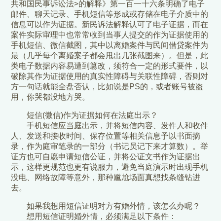
共和国民事诉讼法>的解释》第一百一十六条明确了电子
邮件、聊天记录、手机短信等形成或存储在电子介质中的
信息可以作为证据。新民诉法解释认可了电子证据，而在
案件实际审理中也常常收到当事人提交的作为证据使用的
手机短信、微信截图，其中以离婚案件与民间借贷案件为
最（几乎每个离婚案子都会甩出几张截图来）。但是，此
类电子数据内容易遭到篡改，须符合一定的形式要件，以
破除其作为证据使用的真实性障碍与关联性障碍，否则对
方一句话就能全盘否认，比如说是PS的，或者账号被盗
用，你哭都没地方哭。
短信(微信)作为证据如何在法庭出示？
手机短信应当庭出示，并将短信内容、发件人和收件
人、发送和接收时间、保存位置等相关信息予以书面摘
录，作为庭审笔录的一部分（书记员记下来才算数）。举
证方也可自愿申请短信公证，并将公证文书作为证据出
示，这样更规范也更有说服力，避免当庭演示时出现手机
没电、网络故障等意外，那种尴尬场面真想找条缝钻进
去。
如果我想用短信证明对方有婚外情，该怎么办呢？
想用短信证明婚外情，必须满足以下条件：