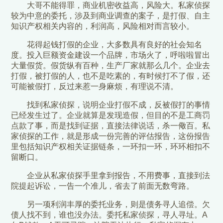
大哥不能得罪，商业机密收益高，风险大。私家侦探
较为中意的委托，涉及到商业调查的案子，是打假、自主
知识产权相关内容的，利润高，风险相对而言较小。
花得起钱打假的企业，大多数具有良好的社会知名
度。投入巨额资金建设一个品牌，市场火了，呼啦啦冒出
大量假货。假货纵有百种，生产厂家就那么几个。企业去
打假，被打假的人，也不是吃素的，有时候打不了假，还
可能被假打，反过来惹一身麻烦，有理说不清。
找到私家侦探，说明企业打假不成，反被假打的事情
已经发生过了。企业就算是发现造假，但目的不是工商罚
点款了事，而是找到证据，直接法律说话，杀一儆百。私
家侦探的工作，就是形成一份完善的评估报告，这份报告
里包括知识产权相关证据链条，一环扣一环，环环相扣不
留断口。
企业从私家侦探手里拿到报告，不用费事，直接到法
院提起诉讼，一告一个准儿，省去了前面无数弯路。
另一项利润丰厚的委托业务，则是债务寻人追偿。欠
债人找不到，谁也没办法。委托私家侦探，寻人寻址。A