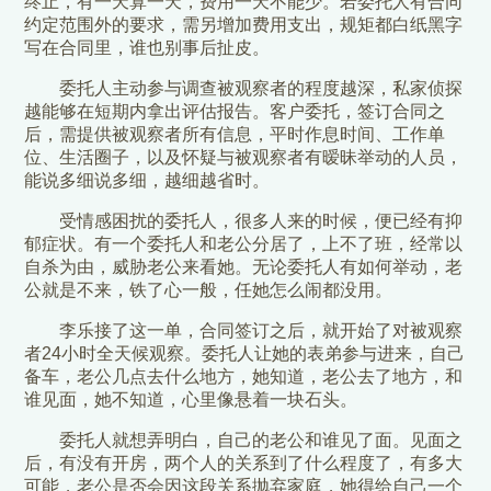
终止，有一天算一天，费用一天不能少。若委托人有合同
约定范围外的要求，需另增加费用支出，规矩都白纸黑字
写在合同里，谁也别事后扯皮。
委托人主动参与调查被观察者的程度越深，私家侦探
越能够在短期内拿出评估报告。客户委托，签订合同之
后，需提供被观察者所有信息，平时作息时间、工作单
位、生活圈子，以及怀疑与被观察者有暧昧举动的人员，
能说多细说多细，越细越省时。
受情感困扰的委托人，很多人来的时候，便已经有抑
郁症状。有一个委托人和老公分居了，上不了班，经常以
自杀为由，威胁老公来看她。无论委托人有如何举动，老
公就是不来，铁了心一般，任她怎么闹都没用。
李乐接了这一单，合同签订之后，就开始了对被观察
者24小时全天候观察。委托人让她的表弟参与进来，自己
备车，老公几点去什么地方，她知道，老公去了地方，和
谁见面，她不知道，心里像悬着一块石头。
委托人就想弄明白，自己的老公和谁见了面。见面之
后，有没有开房，两个人的关系到了什么程度了，有多大
可能，老公是否会因这段关系抛弃家庭，她得给自己一个