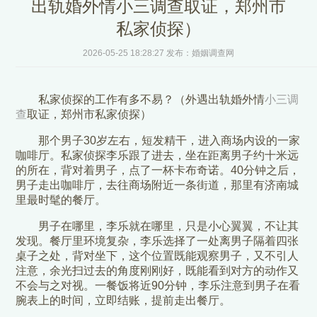
出轨婚外情小三调查取证，郑州市
私家侦探）
2026-05-25 18:28:27 发布：婚姻调查网
私家侦探的工作有多不易？（外遇出轨婚外情
小三调
查
取证，郑州市私家侦探）
那个男子30岁左右，短发精干，进入商场内设的一家
咖啡厅。私家侦探李乐跟了进去，坐在距离男子约十米远
的所在，背对着男子，点了一杯卡布奇诺。40分钟之后，
男子走出咖啡厅，去往商场附近一条街道，那里有济南城
里最时髦的餐厅。
男子在哪里，李乐就在哪里，只是小心翼翼，不让其
发现。餐厅里环境复杂，李乐选择了一处离男子隔着四张
桌子之处，背对坐下，这个位置既能观察男子，又不引人
注意，余光扫过去的角度刚刚好，既能看到对方的动作又
不会与之对视。一餐饭将近90分钟，李乐注意到男子在看
腕表上的时间，立即结账，提前走出餐厅。