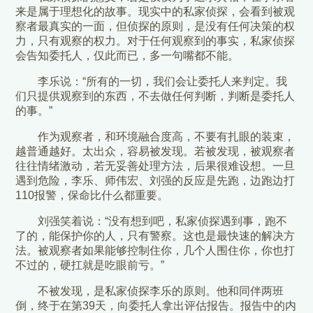
来是属于理想化的故事。现实中的私家侦探，会看到被观
察者最真实的一面，但侦探的原则，是没有任何决策的权
力，只有观察的权力。对于任何观察到的事实，私家侦探
会告知委托人，仅此而已，多一句嘴都不能。
李乐说：“所有的一切，我们会让委托人来判定。我
们只提供观察到的东西，不去做任何判断，判断是委托人
的事。”
作为观察者，和环境融合度高，不要有扎眼的装束，
越普通越好。太出众，容易被发现。若被发现，被观察者
往往情绪激动，若无妥善处理方法，后果很难设想。一旦
遇到危险，李乐、师伟宏、刘强的反应是先跑，边跑边打
110报警，保命比什么都重要。
刘强笑着说：“没有想到吧，私家侦探遇到事，跑不
了的，能保护你的人，只有警察。这也是最快速的解决方
法。被观察者如果能够控制住你，几个人围住你，你也打
不过的，硬扛就是吃眼前亏。”
不被发现，是私家侦探李乐的原则。他和同伴两班
倒，终于在第39天，向委托人拿出评估报告。报告中的内