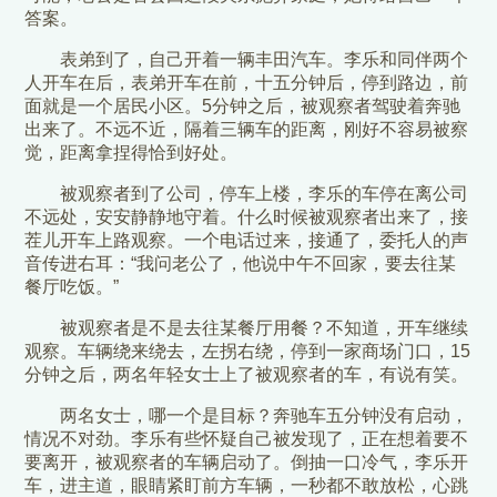
答案。
表弟到了，自己开着一辆丰田汽车。李乐和同伴两个
人开车在后，表弟开车在前，十五分钟后，停到路边，前
面就是一个居民小区。5分钟之后，被观察者驾驶着奔驰
出来了。不远不近，隔着三辆车的距离，刚好不容易被察
觉，距离拿捏得恰到好处。
被观察者到了公司，停车上楼，李乐的车停在离公司
不远处，安安静静地守着。什么时候被观察者出来了，接
茬儿开车上路观察。一个电话过来，接通了，委托人的声
音传进右耳：“我问老公了，他说中午不回家，要去往某
餐厅吃饭。”
被观察者是不是去往某餐厅用餐？不知道，开车继续
观察。车辆绕来绕去，左拐右绕，停到一家商场门口，15
分钟之后，两名年轻女士上了被观察者的车，有说有笑。
两名女士，哪一个是目标？奔驰车五分钟没有启动，
情况不对劲。李乐有些怀疑自己被发现了，正在想着要不
要离开，被观察者的车辆启动了。倒抽一口冷气，李乐开
车，进主道，眼睛紧盯前方车辆，一秒都不敢放松，心跳