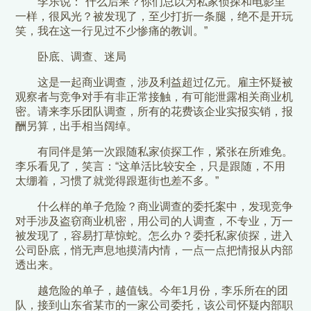
李乐说：“什么后果？你们总以为私家侦探和电影里
一样，很风光？被发现了，至少打折一条腿，绝不是开玩
笑，我在这一行见过不少惨痛的教训。”
卧底、调查、迷局
这是一起商业调查，涉及利益超过亿元。雇主怀疑被
观察者与竞争对手有非正常接触，有可能泄露相关商业机
密。请来李乐团队调查，所有的花费该企业实报实销，报
酬另算，出手相当阔绰。
有同伴是第一次跟随私家侦探工作，紧张在所难免。
李乐看见了，笑言：“这单活比较安全，只是跟随，不用
太绷着，习惯了就觉得跟逛街也差不多。”
什么样的单子危险？商业调查的委托案中，发现竞争
对手涉及盗窃商业机密，用公司的人调查，不专业，万一
被发现了，容易打草惊蛇。怎么办？委托私家侦探，进入
公司卧底，悄无声息地摸清内情，一点一点把情报从内部
透出来。
越危险的单子，越值钱。今年1月份，李乐所在的团
队，接到山东省某市的一家公司委托，该公司怀疑内部职