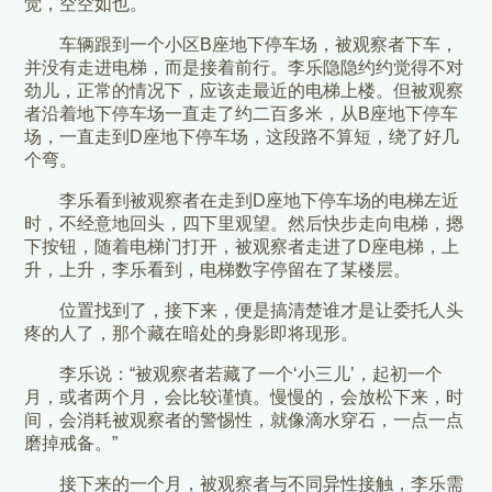
觉，空空如也。
车辆跟到一个小区B座地下停车场，被观察者下车，
并没有走进电梯，而是接着前行。李乐隐隐约约觉得不对
劲儿，正常的情况下，应该走最近的电梯上楼。但被观察
者沿着地下停车场一直走了约二百多米，从B座地下停车
场，一直走到D座地下停车场，这段路不算短，绕了好几
个弯。
李乐看到被观察者在走到D座地下停车场的电梯左近
时，不经意地回头，四下里观望。然后快步走向电梯，摁
下按钮，随着电梯门打开，被观察者走进了D座电梯，上
升，上升，李乐看到，电梯数字停留在了某楼层。
位置找到了，接下来，便是搞清楚谁才是让委托人头
疼的人了，那个藏在暗处的身影即将现形。
李乐说：“被观察者若藏了一个‘小三儿’，起初一个
月，或者两个月，会比较谨慎。慢慢的，会放松下来，时
间，会消耗被观察者的警惕性，就像滴水穿石，一点一点
磨掉戒备。”
接下来的一个月，被观察者与不同异性接触，李乐需