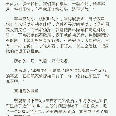
出体力，脑子轻松。我们坐在车里，一动不动，长年累
月，特别压抑，心里像压了块石头，透不过气。”
车里空间小，观察时间久，坐得屁股疼，身子发软。
想下车来活动活动身体吧，这种不寻常的举动，会吸引周
围人的关注，而私家侦探，就是把自己隐藏在周边环境
里，一丁点破绽都不敢露，露了就前功尽弃。遇到周围没
有厕所，矿泉水瓶里直接解决。小便好说，大便难言。只
有一个办法解决：少吃东西，多盯人，就这么硬扛，把身
体的欲望压到最低。
所有的一切，忍着，只能忍着。
李乐说：“你知道什么是痛苦吗？痛苦就像一个无形
的牢笼，它把私家侦探如同钉子一样，给钉在车里了，动
弹不得。”
真相后的调整
被观察者下午5点左右才走出会所，那时李乐已经在
车里待了近9个小时。这段时间里他喝了一瓶矿泉水，吃
了一个500克的面包，还有两根火腿肠，胃里早已没了知