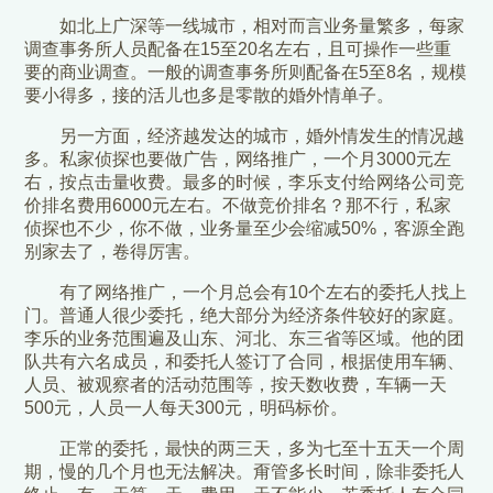
如北上广深等一线城市，相对而言业务量繁多，每家
调查事务所人员配备在15至20名左右，且可操作一些重
要的商业调查。一般的调查事务所则配备在5至8名，规模
要小得多，接的活儿也多是零散的婚外情单子。
另一方面，经济越发达的城市，婚外情发生的情况越
多。私家侦探也要做广告，网络推广，一个月3000元左
右，按点击量收费。最多的时候，李乐支付给网络公司竞
价排名费用6000元左右。不做竞价排名？那不行，私家
侦探也不少，你不做，业务量至少会缩减50%，客源全跑
别家去了，卷得厉害。
有了网络推广，一个月总会有10个左右的委托人找上
门。普通人很少委托，绝大部分为经济条件较好的家庭。
李乐的业务范围遍及山东、河北、东三省等区域。他的团
队共有六名成员，和委托人签订了合同，根据使用车辆、
人员、被观察者的活动范围等，按天数收费，车辆一天
500元，人员一人每天300元，明码标价。
正常的委托，最快的两三天，多为七至十五天一个周
期，慢的几个月也无法解决。甭管多长时间，除非委托人