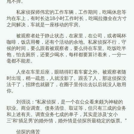
甩不掉。
私家侦探师伟宏的工作车辆，工作期间，吃喝休息等
均在车上，有时长达18小时工作时长，吃喝拉撒全在方寸
之间解决，车就是一座移动的牢房。
被观察者处于静止状态，在家里，在公司，或者喝杯
咖啡，饭店用餐，还有个活动的余地。私家侦探不行，守
候的时间，要么跟着被观察者，要么待在车里。吃饭吃半
饱，怕去厕所，还要少喝水，每样都要算计着来，一分一
毫都不能差。
人坐在车里后座，眼睛得盯着车窗之外。被观察者随
时出现，稍一疏忽，人就没影了。跟丢了人，那这侦探没
法干了，招牌也就砸了，在圈子里传出去以后就没人敢用
你。
刘强说：“私家侦探，是一个在公众看来颇为神秘的
职业。商业调查、债务清偿、取证等，但只有三成的业务
和上述有关。调查业务七成的单子，其实是涉及‘女小
三’和‘插足男’的婚外情，婚外情是侦探所最稳定的饭票。”
侦探的痛苦