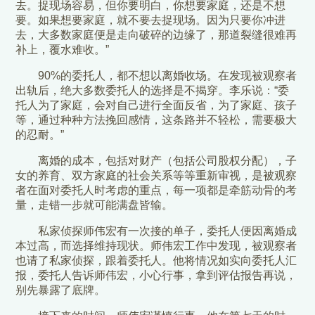
去。捉现场容易，但你要明白，你想要家庭，还是不想
要。如果想要家庭，就不要去捉现场。因为只要你冲进
去，大多数家庭便是走向破碎的边缘了，那道裂缝很难再
补上，覆水难收。”
90%的委托人，都不想以离婚收场。在发现被观察者
出轨后，绝大多数委托人的选择是不揭穿。李乐说：“委
托人为了家庭，会对自己进行全面反省，为了家庭、孩子
等，通过种种方法挽回感情，这条路并不轻松，需要极大
的忍耐。”
离婚的成本，包括对财产（包括公司股权分配），子
女的养育、双方家庭的社会关系等等重新审视，是被观察
者在面对委托人时考虑的重点，每一项都是牵筋动骨的考
量，走错一步就可能满盘皆输。
私家侦探师伟宏有一次接的单子，委托人便因离婚成
本过高，而选择维持现状。师伟宏工作中发现，被观察者
也请了私家侦探，跟着委托人。他将情况如实向委托人汇
报，委托人告诉师伟宏，小心行事，拿到评估报告再说，
别先暴露了底牌。