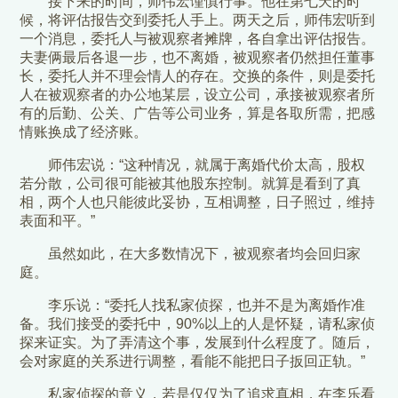
接下来的时间，师伟宏谨慎行事。他在第七天的时
候，将评估报告交到委托人手上。两天之后，师伟宏听到
一个消息，委托人与被观察者摊牌，各自拿出评估报告。
夫妻俩最后各退一步，也不离婚，被观察者仍然担任董事
长，委托人并不理会情人的存在。交换的条件，则是委托
人在被观察者的办公地某层，设立公司，承接被观察者所
有的后勤、公关、广告等公司业务，算是各取所需，把感
情账换成了经济账。
师伟宏说：“这种情况，就属于离婚代价太高，股权
若分散，公司很可能被其他股东控制。就算是看到了真
相，两个人也只能彼此妥协，互相调整，日子照过，维持
表面和平。”
虽然如此，在大多数情况下，被观察者均会回归家
庭。
李乐说：“委托人找私家侦探，也并不是为离婚作准
备。我们接受的委托中，90%以上的人是怀疑，请私家侦
探来证实。为了弄清这个事，发展到什么程度了。随后，
会对家庭的关系进行调整，看能不能把日子扳回正轨。”
私家侦探的意义，若是仅仅为了追求真相，在李乐看