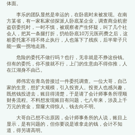
体面。
李乐的团队显然是幸运的，在卧底时未被发现。在南
方某省，有一家私家侦探派人卧底某企业，调查商业机密
盗窃委托时，一时不慎，被观察者产生怀疑，叫了几个社
会人，把其一条腿打折，扔给卧底10万元医药费之后，这
桩委托案不得不终止执行，人也落下了残疾，后半辈子只
能一瘸一拐地走路。
危险的委托不做行吗？也行，无非就是不挣这份钱。
但有的委托，你不接就不行，上门的生意由不得你推，人
在江湖身不由己。
师伟宏在青岛曾接过一件委托调查。一位大哥，自己
家的生意，想扩大规模，引入投资人。投资人也感兴趣，
既然钱投进去，账目得清楚，于是请了会计师事务所理顺
财务流程。不料想发现账目有问题，七八年来，涉及上千
万元的资金，窟窿大得惊人，钱去向不明。
大哥自己想不出原因，会计师事务所的人说，账目上
显示，是有问题的，但你要说是谁拿走的钱，会计不知
道，得另请高明。