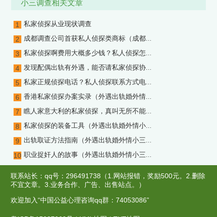
小三调查相关文章
婚外情小三调查取证，天津市私家侦探）
私家侦探从业现状调查
1
成都调查公司首获私人侦探类商标（成都...
2
私家侦探啊费用大概多少钱？私人侦探怎...
3
发现配偶出轨有外遇，能否请私家侦探协...
4
私家正规侦探电话？私人侦探联系方式电...
5
香港私家侦探办案实录（外遇出轨婚外情...
6
瞧人家意大利的私家侦探，真叫无所不能...
7
私家侦探的装备工具（外遇出轨婚外情小...
8
出轨取证方法指南（外遇出轨婚外情小三...
9
职业捉奸人的故事（外遇出轨婚外情小三...
10
联系站长：qq号：296491738（1.网站报错，奖励500元。2.删除
不宜文章。3.业务合作、广告、出售站点。）
欢迎加入“中国公益心理咨询qq群：74053086”