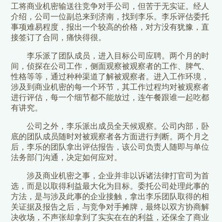
工将商业机密输送往竞争对手公司，但苦于无实证。经人
介绍，公司一位副总来到济南，找到李乐。李乐评估委托
事项难易程度，报出一个较高的价格，对方没有犹豫，直
接签订了合同，痛快得很。
李乐派了团队成员，进入目标公司应聘。两个月的时
间，侦探在公司工作，侧面观察被观察者的工作、脾气、
性格等等，通过种种渠道了解被观察者。进入工作环境，
涉及到商业机密的每一个环节，其工作过程均对被观察者
进行评估，每一个细节都不能放过，连午餐跟谁一起吃都
有讲究。
公司之外，李乐派出成员全天候观察。公司内部，卧
底的团队成员随时对被观察者各方面进行判断。两个月之
后，李乐的团队拿出评估报告，该公司负责人随即与单位
法务部门沟通，决定如何应对。
涉及商业机密之事，企业并非以诉诸法律打官司为首
选，而是以取得利益最大化为目标。委托公司处理此事的
方法，是与涉及此事的企业接触，拿出李乐团队取得的相
关证据及报告之后，与竞争对手摊牌，最终以双方协商解
决收场，不声张却拿到了实实在在的利益，还保全了商业