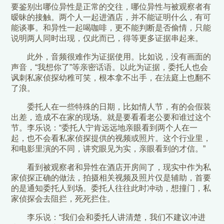
要鉴别出哪位异性是正常的交往，哪位异性与被观察者有
暧昧的接触。两个人一起进酒店，并不能证明什么，有可
能谈事。和异性一起喝咖啡，更不能判断是否偷情，只能
说明两人同时出现，仅此而已，得等更多证据串起来。
此外，音频很难作为证据使用。比如说，没有画面的
声音，“我想你了”等亲密话语。以此为证据，委托人也会
讽刺私家侦探幼稚可笑，根本拿不出手，在法庭上也翻不
了浪。
委托人在一些特殊的日期，比如情人节，有的会假装
出差，造成不在家的现场。就是要看看老公要和谁过这个
节。李乐说：“委托人宁肯远远地亲眼看到两个人在一
起，也不会看私家侦探提供的视频或照片。这个行业里，
和电影里演的不同，讲究眼见为实，亲眼看到的才信。”
看到被观察者和异性在酒店开房间了，现实中作为私
家侦探正确的做法，拍摄相关视频及照片仅是辅助，首要
的是通知委托人到场。委托人往往此时冲动，想撞门，私
家侦探会去阻拦，死死拦住。
李乐说：“我们会和委托人讲清楚，我们不建议冲进