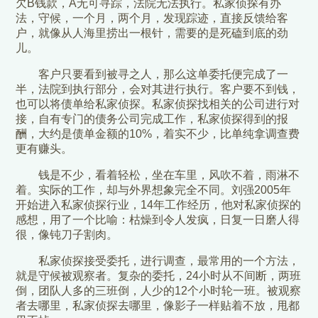
欠B钱款，A无可寻踪，法院无法执行。私家侦探有办
法，守候，一个月，两个月，发现踪迹，直接反馈给客
户，就像从人海里捞出一根针，需要的是死磕到底的劲
儿。
客户只要看到被寻之人，那么这单委托便完成了一
半，法院到执行部分，会对其进行执行。客户要不到钱，
也可以将债单给私家侦探。私家侦探找相关的公司进行对
接，自有专门的债务公司完成工作，私家侦探得到的报
酬，大约是债单金额的10%，着实不少，比单纯拿调查费
更有赚头。
钱是不少，看着轻松，坐在车里，风吹不着，雨淋不
着。实际的工作，却与外界想象完全不同。刘强2005年
开始进入私家侦探行业，14年工作经历，他对私家侦探的
感想，用了一个比喻：枯燥到令人发疯，日复一日磨人得
很，像钝刀子割肉。
私家侦探接受委托，进行调查，最常用的一个方法，
就是守候被观察者。复杂的委托，24小时从不间断，两班
倒，团队人多的三班倒，人少的12个小时轮一班。被观察
者去哪里，私家侦探去哪里，像影子一样贴着不放，甩都