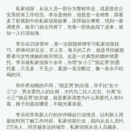
私家侦探，从业人员一部分为警校毕业，或是曾在公
安系统有工作经历。李乐是例外，他曾是一名销售，因看
多了影视剧中的私家侦探故事，崇拜福尔摩斯，找到一家
调查所，敲开门就去拜师了，凭着一腔热血闯了进来，谁
知一入行深似海。
李乐在25岁那年，第一次跟随师傅学习私家侦探技
巧。师傅40岁左右，开上车，每天的工作，就是寻找被观
察者与女性接触的相关情况。这是一次典型的婚外情委
托。李乐做私家侦探十余年，办理“女小三”“插足男”的委
托案，只见多，不见少，案源一直没断过，像一条永不枯
竭的河。
和外界知晓的不同，“插足男”的出现，并不比“女小
三”少，男女委托人的比例，大约为二比八左右。分离“女
小三”“插足男”的关键，就是要弄清楚为什么和委托人有纠
葛，根子到底在哪里，不能光看表面。
李乐经常和新入行的伙伴聊起行业情况，以利新人用
最短时间了解工作内容。私家侦探行业，国内从业人员约
2万余人，经济越发达的城市，私家侦探从业人员越多。