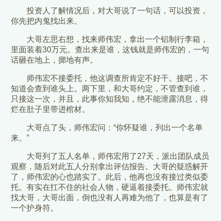
投资人了解情况后，对大哥说了一句话，可以投资，
你先把内鬼找出来。
大哥左思右想，找来师伟宏，拿出一个铝制行李箱，
里面装着30万元。查出来是谁，这钱就是师伟宏的，一句
话砸在地上，掷地有声。
师伟宏不接委托，他这调查所肯定不好干。接吧，不
知道会查到谁头上。两下里，和大哥约定，不管查到谁，
只接这一次，并且，此事你知我知，绝不能泄露消息，得
烂在肚子里带进棺材。
大哥点了头，师伟宏问：“你怀疑谁，列出一个名单
来。”
大哥列了五人名单，师伟宏用了27天，派出团队成员
观察，随后对此五人分别拿出评估报告。大哥的疑惑解开
了，师伟宏的心也踏实了。此后，他再也没有接过类似委
托。有实在扛不住的社会人物，硬逼着接委托。师伟宏就
找大哥，大哥出面，倒也没有人再难为他了，也算是有了
一个护身符。