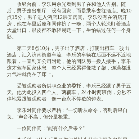
收银台前，李乐用余光看到男子在和他人告别。随
后，男子走出餐厅，没有回家，而是乘车去往酒店。晚10
点15分，男子进入酒店12层某房间。李乐没有在酒店开
房，他在车里后座和同伴挤了一晚，两个人轮流盯着酒店
大堂出口，眼皮都不敢轻易眨一下，生怕错过任何一个身
影。
第二天8点10分，男子出了酒店，打辆出租车，驶出
酒店，汇入济南街道车流。李乐的车辆在后面不远不近地
跟着，一直到某公司附近，他的团队另一拨人接手，李乐
这才驾车回家休息，整个人已经累得像散了架，连澡都没
力气冲就倒在了床上。
受被观察者所供职企业的委托，李乐已经跟了男子五
天。他为此投入四个人、两辆车，24小时两班倒，分秒不
停地紧跟被观察者，像一台永不停歇的钟表。
李乐对同伴要求严格：“一切听从命令，否则后果自
负。”声音不高，但分量极重。
一位同伴问：“能有什么后果？”