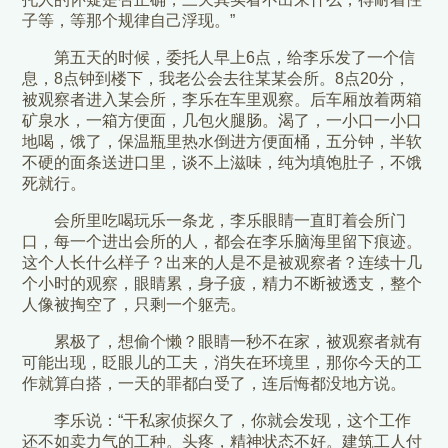
子等，等那个规律自己浮现。”
第五天的时候，委托人早上6点，给李乐发了一个信
息，8点钟到楼下，我老公会去往某某会所。8点20分，
被观察者进入某会所，李乐在车里观察。后车厢放着两箱
矿泉水，一箱方便面，几包火腿肠。渴了，一小口一小口
地喝，饿了，保温瓶里热水倒进方便面桶，五分钟，半软
不硬的面条送进口里，谈不上滋味，纯为填饱肚子，不饿
死就行。
会所里吃喝玩乐一条龙，李乐眼睛一直盯着会所门
口，每一个进出会所的人，都会在李乐脑海里留下痕迹。
这个人长什么样子？出来的人是不是被观察者？连续十几
个小时的观察，眼睛累，身子疲，精力不断被透支，整个
人像被掏空了，只剩一个躯壳。
累极了，想偷个懒？眼睛一秒不在家，被观察者就有
可能出现，眨眼儿的工夫，消失在环境里，那你今天的工
作就算白搭，一天的罪都白受了，连后悔都没地方说。
李乐说：“干私家侦探久了，你就会发现，这个工作
还不如卖力气的工种。头疼，精神状态不好。建筑工人付