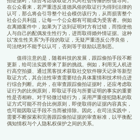
拍证据时，综合考虑该取证方式向社会传播的价值导向。
在公众看来，若严重违反道德风俗的取证行为得到法律的
认可，那么将会引导整个社会模仿该行为，从而损害整个
社会公共利益，让每一个公众都有可能成为受害者。例如
在离婚案件中，如果为了达到证明对方有过错，而指使他
人与自己的配偶发生性行为，进而取得婚外情证据。这种
以“发生性关系”为手段的取证，无疑严重违反公序良俗，
司法绝对不能予以认可，否则等于鼓励以恶制恶。
值得注意的是，随着科技的发展，跟踪偷拍手段不断
更新，给司法实践带来了新的挑战。例如，利用无人机进
行高空拍摄、通过黑客技术获取社交软件聊天记录等新型
取证方式，其合法性审查需要结合具体案情和技术特点进
行综合判断。此外，在审查跟踪偷拍证据时，还应考虑取
证行为的比例原则，即取证手段与所要证明的事实的重要
性是否相称。对于轻微过错行为，采用严重侵犯隐私的取
证方式可能不符合比例原则，即使取得的证据内容真实，
也可能因取证手段不当而被排除。因此，在司法实践中，
需要不断探索和完善跟踪偷拍证据的审查标准，以平衡配
偶知情权与个人隐私权保护之间的关系。