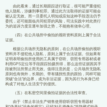
由此看来，通过长期跟踪进行取证，很可能严重侵犯
他人隐私，涉嫌刑事犯罪。通过此方法取得的证据可能会
被认定无效。而一旦委托人明知或应知这种手段违法仍予
委托，还可能面临共同犯罪的风险，司法实践中对此类行
为的追诉力度呈逐年加强之势，不能抱有侥幸心理。
（四）在公共场所中偷拍的视听资料原则上属于合法
证据。
根据公共场所无隐私的原则，在公共场所偷拍的视听
资料并不侵犯他人隐私，原则上属于合法证据。但如果有
证明表明偷拍所使用的工具属于窃听、窃照专用器材或者
利用GPS定位等手段跟踪拍摄所得，那么这些证据因其手
段被刑法所禁止而无效。值得注意的是，公共场所无隐私
原则也有例外，长期的、带有骚扰性质的跟拍，同样可能
突破“合法”的边界，成为非法证据，因为其行为本身已经
构成了对他人生活安宁的侵扰。
（五）在私密空间里偷拍证据的合法性审查。
由于《禁止非法生产销售使用窃听窃照专用器材
和“伪基站”设备的规定》已经“针孔摄像头”等隐藏式拍录