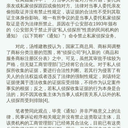
亲友或私家侦探跟踪或偷拍对方。法律对当事人委托亲友
偷拍取证并没有禁止性规定，该证据的合法性不受到其取
证主体身份影响。唯一有所争议的是当事人委托私家侦探
取证是否为法律所禁止。原因在于公安部在1993年颁布
的《公安部关于禁止开设“私人侦探所”性质的民间机构的
通知》（以下简称“《通知》”）命令禁止私家侦探业务。
对此，汤维建教授认为，国家工商总局、商标局调整
了商标分类注册的范围，将“侦探公司”列入新的《商品和
服务商标注册区分表》之中。可见，虽然其审批手续较为
严格，但无疑工商管理部门已经将它合法化。对于私人侦
探所收集的证据，要进行合法性判断。若其行为侵害了有
关人的合法权益或者违反了法律的强制性规定，则该特定
证据便属于违法收集的证据应受排除，不得作为认定案件
事实的根据；反之，若私人侦探收集证据的行为本身是合
法的，则不因其收集主体为当事人或利害关系人以外的私
人侦探而受到排除[4]。
笔者赞同此观点，毕竟《通知》并非严格意义上的法
律，民事诉讼程序相关规定并没有禁止这类取证主体，且
该类机构的工商管理部门已经将其合法化，目前已有这类