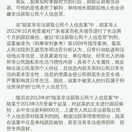
相反，如果实时掌握对方的行踪，则取证就相当容
易。可惜的是笔者所了解到，单纯地长期跟踪他人也会涉
嫌非法获取公民个人信息罪。
在“胡某等非法获取公民个人信息案”中，胡某等人
2012年10月初受雇对广东省某市机关领导进行了长达两
个月的跟踪偷拍，被以“非法获取公民个人信息罪”判刑。
该案被录为《刑事审判参考》第1009号指导案例。最高
人民法院刑五庭范冬明法官分析认为，日常行动轨迹和活
动地点等信息，涉及家庭住址、单位地址、经常出入的场
所等公民隐私和生活习惯性内容，具有个人专属性，能反
映出该公民某些个人特征，且信息内容关系到公民日常生
活的基本安全性，信息的泄露会使公民彻底失去安全感，
严重影响其日常生活。因此，该案中被害人的行踪属于刑
法所保护的“公民个人信息”[7]。
随后在2013年的“陆某非法获取公民个人信息案”中，
陆某于2013年3月受雇于赵某，对赵某的丈夫进行跟踪偷
拍，从中非法获利8000元，上虞市人民以非法获取公民
个人信息罪对陆某判刑[8]。根据法院审理查明部分，陆某
在该案中仅是单纯跟踪偷拍，甚至没有非法使用窃听、窃
照专用器材。