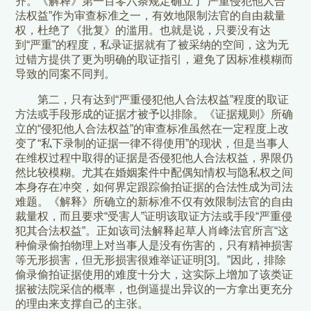
齐。《解释》第一百零六条规定确立了“严重侵犯他人合
法权益”作为审查标准之一，有效地限制法官的自由裁量
权，杜绝了《批复》的滥用。也就是说，只要没有达
到“严重”的程度，私录证据就有了被采纳的空间，这为无
过错方提供了更为明确的取证指引，避免了因标准模糊而
导致的同案不同判。
第二，只有达到“严重侵犯他人合法权益”程度的取证
方法或手段形成的证据才被予以排除。《证据规则》所确
立的“侵犯他人合法权益”的审查标准虽然在一定程度上改
变了“私下录制的证据一律不得使用”的现状，但是当事人
在维权过程中取得的证据是否侵犯他人合法权益，界限仍
然比较模糊。尤其在婚姻案件中配偶知情权与隐私权之间
本身存在冲突，如何界定跟踪偷拍证据的合法性成为司法
难题。《解释》所确立的新标准不仅有效限制法官的自由
裁量权，而且要求“受害人”证明该取证方法或手段“严重侵
犯其合法权益”。正如该司法解释起草人肖峰法官所言“这
种偷录偷拍物理上对当事人是没有伤害的，只有精神损害
等无形损害，但无形损害很难举证证明[3]。”因此，排除
偷录偷拍证据使用的难度十分大，这实际上增加了该类证
据被法院采信的概率，也倒逼提出异议的一方拿出更充分
的理由来支撑自己的主张。