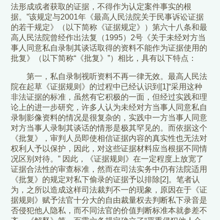
法形成或者获取的证据，不得作为认定案件事实的根
据。”该规定与2001年《最高人民法院关于民事诉讼证据
的若干规定》（以下简称《证据规定》）第六十八条和最
高人民法院曾经作出法复（1995）2号《关于未经对方当
事人同意私自录制其谈话取得的资料不能作为证据使用的
批复》（以下简称“《批复》”）相比，具有以下特点：
第一，私自录制视听资料不再一律无效。最高人民法
院在起草《证据规则》的过程中已经认识到[1]“采用这种
非法证据的标准，虽然有它积极的一面，但经过实践和理
论上的进一步研究，许多人认为未经对方当事人同意私自
录制影像资料的情况是很复杂的，实践中一方当事人同意
对方当事人录制其谈话的情形是极其罕见的。而依据这个
《批复》，审判人员即使相信证据内容的真实性也无法对
权利人予以保护，因此，对这些证据材料应当根据不同情
况区别对待。” 因此，《证据规则》在一定程度上放宽了
证据合法性的审查标准，然而在司法实务中仍有法院适用
《批复》的规定对私下偷录的证据予以排除[2]。笔者认
为，之所以造成这样司法裁判不一的现象，原因在于《证
据规则》赋予法官十分大的自由裁量权去判断私下录音是
否侵犯他人隐私，而不同法官的价值判断标准本就参差不