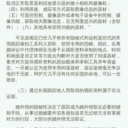
取消正常取景器和回放显示器的微小相机和摄像机；
（四）利用搭接、感应等方式获取图像信息的器材；
（五）可遥控照相、摄像器件或者电子设备中的照相、摄
像功能，获取相关图像信息，且无明显提示的器材（含软
件）；（六）其他具有窃照功能的器材。”
可见该规定已经几乎将所有隐秘式和远程遥控式的常
用跟踪偷拍工具列入窃听、窃照专用的范畴。因此，在离
婚诉讼中代理律师应当善于从视听资料录制的地点、时间
和画面是否正常等方面去判断对方是否使用了间谍器材，
要求对方提供视听资料的原始载体和录制工具并申请鉴
定。一旦被认定为使用专用间谍器材，该证据便毫无争议
地归于无效，辩护方几乎没有任何反驳的余地，可以一击
致命。
（三）通过长期跟踪他人而取得的视听资料属于非法
证据。
婚外情的隐秘性决定了跟踪成为婚外情取证必要的辅
助手段。从事过婚姻案件实务就知道若无过错方没有掌握
对方的行踪，大部分的婚外情无法取证。