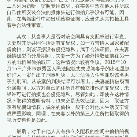
工具列为窃听、窃照专用器材，在实务中想在他人住所或
自己住所安装合法的摄像头进行偷拍几乎没有可能。因
此，在离婚案件中如出现该类证据，应当先从其拍摄工具
着手合法性审查。
其次，从当事人是否对该空间具有支配权进行审查。
夫妻对其所共同住所拥有支配权，如一方带情人回家被配
偶偷拍，则该证据没有侵犯隐私，属于合法证据。在夫妻
感情破裂而分居期间，夫妻一方为了婚外情取证前往另一
方的出租屋偷拍取证，这种情况比较有争议。2015年10
月15日广州市越秀区人民法院就丈夫强闯妻子的出租屋抓
奸打人一案作出了刑事判决，以非法侵入住宅罪对该名男
子判刑[9]。从该案的判决结果可以看出，夫妻感情破裂而
分居期间，双方对自己的住所具有独立排他的支配权，未
经许可进行拍摄也会侵犯隐私。尽管如此，即使在这种情
况下取得的视听资料，也未必是无效证据。因为，取证方
享有配偶知情权，偶尔的偷拍一般不会对他人生活安宁造
成严重影响。同理，在夫妻以外的第三人住所拍摄取得的
视听资料也是如此。
最后，对于在他人具有独立支配权的空间中偷拍的视