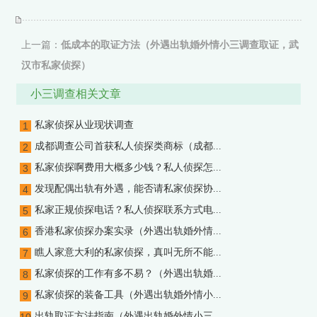
上一篇：
低成本的取证方法（外遇出轨婚外情小三调查取证，武
汉市私家侦探）
下一篇：
职业捉奸人的故事（外遇出轨婚外情小三调查取证，西
小三调查相关文章
安市私家侦探）
私家侦探从业现状调查
1
成都调查公司首获私人侦探类商标（成都...
2
私家侦探啊费用大概多少钱？私人侦探怎...
3
发现配偶出轨有外遇，能否请私家侦探协...
4
私家正规侦探电话？私人侦探联系方式电...
5
香港私家侦探办案实录（外遇出轨婚外情...
6
瞧人家意大利的私家侦探，真叫无所不能...
7
私家侦探的工作有多不易？（外遇出轨婚...
8
私家侦探的装备工具（外遇出轨婚外情小...
9
出轨取证方法指南（外遇出轨婚外情小三...