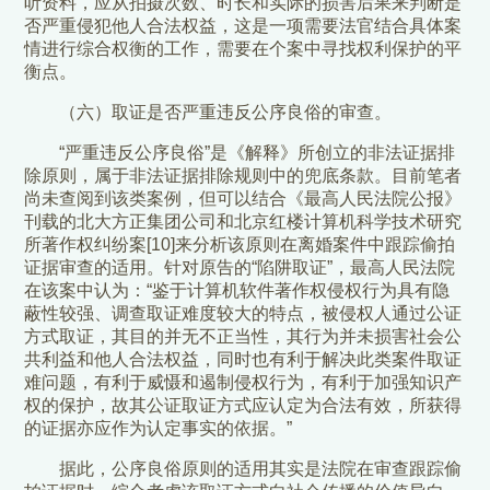
听资料，应从拍摄次数、时长和实际的损害后果来判断是
否严重侵犯他人合法权益，这是一项需要法官结合具体案
情进行综合权衡的工作，需要在个案中寻找权利保护的平
衡点。
（六）取证是否严重违反公序良俗的审查。
“严重违反公序良俗”是《解释》所创立的非法证据排
除原则，属于非法证据排除规则中的兜底条款。目前笔者
尚未查阅到该类案例，但可以结合《最高人民法院公报》
刊载的北大方正集团公司和北京红楼计算机科学技术研究
所著作权纠纷案[10]来分析该原则在离婚案件中跟踪偷拍
证据审查的适用。针对原告的“陷阱取证”，最高人民法院
在该案中认为：“鉴于计算机软件著作权侵权行为具有隐
蔽性较强、调查取证难度较大的特点，被侵权人通过公证
方式取证，其目的并无不正当性，其行为并未损害社会公
共利益和他人合法权益，同时也有利于解决此类案件取证
难问题，有利于威慑和遏制侵权行为，有利于加强知识产
权的保护，故其公证取证方式应认定为合法有效，所获得
的证据亦应作为认定事实的依据。”
据此，公序良俗原则的适用其实是法院在审查跟踪偷