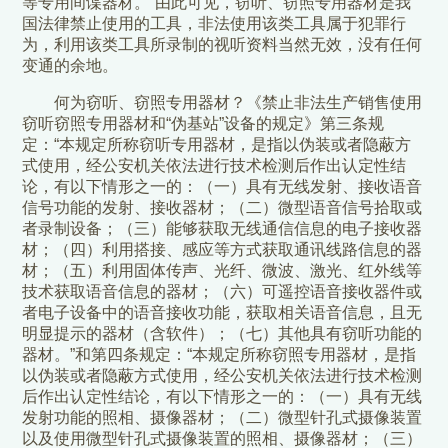
等专用间谍器材。”由此可见，窃听、窃照专用器材是我
国法律禁止使用的工具，非法使用该类工具属于犯罪行
为，利用该类工具所录制的视听资料当然无效，没有任何
变通的余地。
何为窃听、窃照专用器材？《禁止非法生产销售使用
窃听窃照专用器材和“伪基站”设备的规定》第三条规
定：“本规定所称窃听专用器材，是指以伪装或者隐蔽方
式使用，经公安机关依法进行技术检测后作出认定性结
论，有以下情形之一的：（一）具有无线发射、接收语音
信号功能的发射、接收器材；（二）微型语音信号拾取或
者录制设备；（三）能够获取无线通信信息的电子接收器
材；（四）利用搭接、感应等方式获取通讯线路信息的器
材；（五）利用固体传声、光纤、微波、激光、红外线等
技术获取语音信息的器材；（六）可遥控语音接收器件或
者电子设备中的语音接收功能，获取相关语音信息，且无
明显提示的器材（含软件）；（七）其他具有窃听功能的
器材。”和第四条规定：“本规定所称窃照专用器材，是指
以伪装或者隐蔽方式使用，经公安机关依法进行技术检测
后作出认定性结论，有以下情形之一的：（一）具有无线
发射功能的照相、摄像器材；（二）微型针孔式摄像装置
以及使用微型针孔式摄像装置的照相、摄像器材；（三）