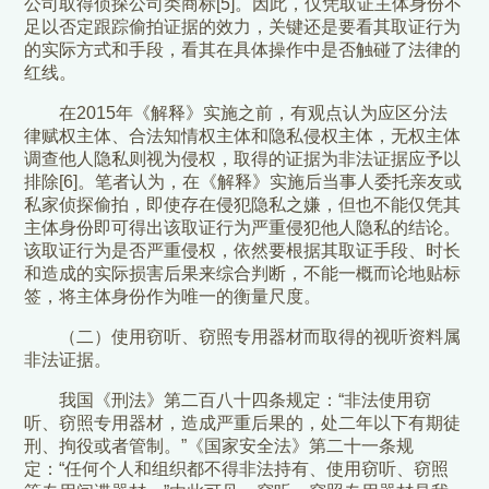
公司取得侦探公司类商标[5]。因此，仅凭取证主体身份不
足以否定跟踪偷拍证据的效力，关键还是要看其取证行为
的实际方式和手段，看其在具体操作中是否触碰了法律的
红线。
在2015年《解释》实施之前，有观点认为应区分法
律赋权主体、合法知情权主体和隐私侵权主体，无权主体
调查他人隐私则视为侵权，取得的证据为非法证据应予以
排除[6]。笔者认为，在《解释》实施后当事人委托亲友或
私家侦探偷拍，即使存在侵犯隐私之嫌，但也不能仅凭其
主体身份即可得出该取证行为严重侵犯他人隐私的结论。
该取证行为是否严重侵权，依然要根据其取证手段、时长
和造成的实际损害后果来综合判断，不能一概而论地贴标
签，将主体身份作为唯一的衡量尺度。
（二）使用窃听、窃照专用器材而取得的视听资料属
非法证据。
我国《刑法》第二百八十四条规定：“非法使用窃
听、窃照专用器材，造成严重后果的，处二年以下有期徒
刑、拘役或者管制。”《国家安全法》第二十一条规
定：“任何个人和组织都不得非法持有、使用窃听、窃照