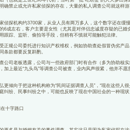
明确禁止或允许私家侦探的存在，大量的私人调查公司就这样游
探机构约3700家，从业人员有两万多人，这个数字还在缓
的6成左右，客户主要是女性（尤其是对伴侣忠诚度存疑的已婚
用跟踪、监听、偷拍等手段，但稍有不慎就可能触犯法律。
正规公司委托进行知识产权维权，例如协助查处假冒伪劣产品
同条款都要反复斟酌。
公司老板透露，公司与一些政府部门时有合作（多为协助核实
，加上最近“九头鸟”等调查公司被查，业内风声很紧，他并不愿
倾向于把这种机构称为“民间证据调查人员”，“现在这些人很
庭纠纷、民事纠纷之中，可能也反映了现在中国社会的一种现状
在十字路口
更多是与婚姻有关的事件调查，其实这只是因为私家侦探在这