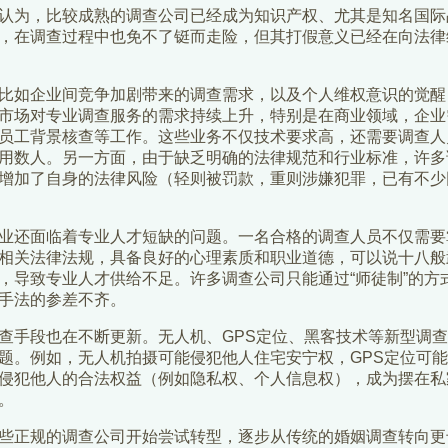
为，比较成熟的调查公司已经成为知识产权、尤其是知名国际
，在调查过程中也免不了铤而走险，但其打假意义已经在向法律
如企业间竞争加剧带来的调查需求，以及个人维权意识的觉醒
市场对专业调查服务的需求持续上升，特别是在商业领域，企业
员工背景核查等工作。这些业务不仅技术要求高，还需要调查人
用数人。另一方面，由于缺乏明确的法律规范和行业标准，许多
增加了自身的法律风险（轻则被罚款，重则涉嫌犯罪，已有不少同
还面临着专业人才短缺的问题。一名合格的调查人员不仅需要
相关法律法规，具备良好的心理素质和职业道德，可以说十八般
，导致专业人才供给不足。许多调查公司只能通过“师徒制”的方
手法的参差不齐。
手段也在不断更新。无人机、GPS定位、黑客技术等新型调查
题。例如，无人机拍摄可能侵犯他人住宅安宁权，GPS定位可
侵犯他人的合法权益（例如隐私权、个人信息权），成为摆在私
。
正规的调查公司开始尝试转型，逐步从传统的婚姻调查转向更