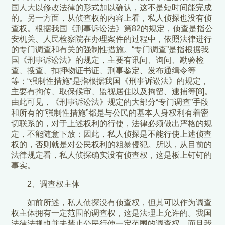
国人大以修改法律的形式加以确认，这不是短时间能完成
的。另一方面，从侦查权的内容上看，私人侦探也没有侦
查权。根据我国《刑事诉讼法》第82的规定，侦查是指公
安机关、人民检察院在办理案件的过程中，依照法律进行
的专门调查和有关的强制性措施。“专门调查”是指根据我
国《刑事诉讼法》的规定，主要有讯问、询问、勘验检
查、搜查、扣押物证书证、刑事鉴定、发布通缉令等
等；“强制性措施”是指根据我国《刑事诉讼法》的规定，
主要有拘传、取保候审、监视居住以及拘留、逮捕等[8]。
由此可见，《刑事诉讼法》规定的大部分“专门调查”手段
和所有的“强制性措施”都是与公民的基本人身权利有着密
切联系的，对于上述权利的行使，法律必须做出严格的规
定，不能随意下放；因此，私人侦探是不能行使上述侦查
权的，否则就是对公民权利的粗暴侵犯。所以，从目前的
法律规定看，私人侦探确实没有侦查权，这是板上钉钉的
事实。
2、调查权主体
如前所述，私人侦探没有侦查权，但其可以作为调查
权主体拥有一定范围的调查权，这是法理上允许的。我国
法律法规也并未禁止公民行使一定范围的调查权，而且我