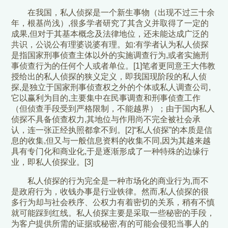
在我国，私人侦探是一个新生事物（出现不过三十余
年，根基尚浅）,很多学者研究了其含义并取得了一定的
成果,但对于其基本概念及法律地位，还未能达成广泛的
共识，公说公有理婆说婆有理。如:有学者认为私人侦探
是指国家刑事侦查主体以外的实施调查行为,或者实施刑
事侦查行为的任何个人或者单位。[1]笔者更同意王大伟教
授给出的私人侦探的狭义定义，即我国现阶段的私人侦
探,是独立于国家刑事侦查权之外的个体或私人调查公司,
它以赢利为目的,主要集中在民事调查和刑事侦查工作
（但侦查手段受到严格限制，不能越界）；由于国内私人
侦探不具备侦查权力,其地位与作用尚不完全被社会承
认，连一张正经执照都拿不到。[2]“私人侦探”的本质是信
息的收集,但又与一般信息资料的收集不同,因为其越来越
具有专门化和商业化,于是逐渐形成了一种特殊的边缘行
业，即私人侦探业。[3]
私人侦探的行为完全是一种市场化的商业行为,而不
是政府行为，收钱办事是行业铁律。然而,私人侦探的很
多行为却与社会秩序、公权力有着密切的关系，稍有不慎
就可能踩到红线。私人侦探主要是采取一些秘密的手段，
为客户提供所需的证据或秘密,有的可能会侵犯当事人的