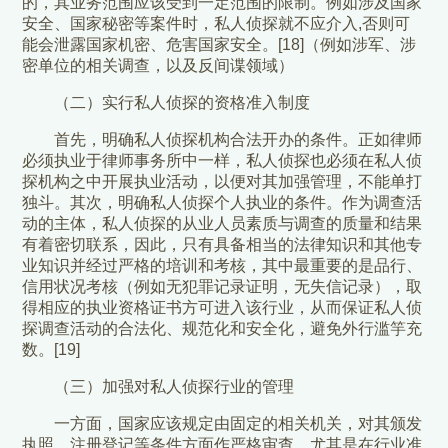
的，其业务范围应该受到一定范围的限制。例如涉及国家
安全、国家秘密等案件时，私人侦探就不应介入,否则可
能会泄露国家机密、危害国家安全。[18]（例如涉军、涉
密单位的相关调查，以及反间谍领域）
（二）实行私人侦探的资格准入制度
首先，明确私人侦探机构合法开办的条件。正如律师
必须执业于律师事务所中一样，私人侦探也必须在私人侦
探机构之中开展执业活动，以便对其加强管理，不能单打
独斗。其次，明确私人侦探个人执业的条件。作为调查活
动的主体，私人侦探的从业人员素质与调查的质量和结果
有着密切联系，因此，只有具备相当的法律知识和其他专
业知识并经过严格的培训和考核，其中最重要的是品行、
信用状况考核（例如无犯罪记录证明，无失信记录），取
得相应的执业资格证书方可进入该行业，从而保证私人侦
探调查活动的合法化、规范化和安全化，避免外行滥竽充
数。[19]
（三）加强对私人侦探行业的管理
一方面，国家应该规定由固定的相关机关，对其颁发
执照、注册登记等条件方面作严格审查，尤其是在行业准