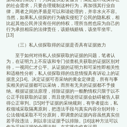
的社会需求，只要合理规制这种行为，再加强其行业自
律，两者之间的矛盾是可以和谐处理的，并非水火不容。
当然，如果私人侦探的行为确实侵犯了公民的隐私权，相
比起其他公民并没有任何的特权，理所当然也应为自己的
行为承担相应的法律责任，该赔钱赔钱，该坐牢坐牢。
[13]
（三）私人侦探取得的证据是否具有证据效力
至于如何对待私人侦探获取的证据的问题，笔者认
为，在证明力上不应该和专门侦查机关获取的证据区别对
待，一视同仁才公平。从证据的证明力和可采性即相关性
和适格性分析，私人侦探取得的信息情报具有诉讼上的证
据意义[14]。决定证据可否采纳的黄金定律是，所有与事
实相关的证据都可以采纳，而所有无关的证据都不予接
纳。根据证据法原理，排除证据的一般酌情权只限于以不
公正手段获取的证据，而且使用这些证据会妨碍被告人获
得公正审判。[15]对于证据的采纳规则，有学者提出，私
权领域采取隔离原则，把违法手段与真实内容分别对待；
公法领域采取不可分原则，即调查的证据内容虽然真实但
若手段违法，则以非法证据予以排除。[16]这种方法可以
作为采纳证据的合理法则，在实践中也有运用。