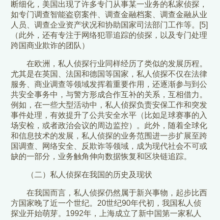
断细化，美国出现了许多专门从事某一业务的私家侦探，
如专门调查智能盗窃案件、调查金融档案、调查金融从业
人员、调查企业资产状况和协助国家司法部门工作等。[5]
（此外，还有专注于网络犯罪追踪的侦探，以及专门处理
跨国商业欺诈的团队）
在欧洲，私人侦探行业同样经历了类似的发展历程。
尤其是在英国、法国和德国等国家，私人侦探不仅在法律
服务、商业调查等领域发挥着重要作用，还逐渐参与到公
共安全事务中，与警方形成合作互补的关系，互相借力。
例如，在一些大型活动中，私人侦探负责安保工作和突发
事件处理，有效提升了公共安全水平（比如足球赛事的入
场安检，或者政治会议的周边监控）。此外，随着全球化
和信息技术的发展，私人侦探的业务范围进一步扩展至跨
国调查、网络安全、反欺诈等领域，成为现代社会不可或
缺的一部分，业务触角伸向数据恢复和区块链追踪。
（二）私人侦探在我国的历史及现状
在我国而言，私人侦探仍然属于新兴事物，起步比西
方国家晚了近一个世纪。20世纪90年代初，我国私人侦
探业开始萌芽。1992年，上海成立了新中国第一家私人