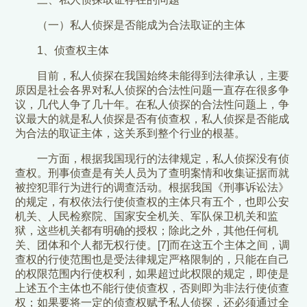
（一）私人侦探是否能成为合法取证的主体
1、侦查权主体
目前，私人侦探在我国始终未能得到法律承认，主要
原因是社会各界对私人侦探的合法性问题一直存在很多争
议，几代人争了几十年。在私人侦探的合法性问题上，争
议最大的就是私人侦探是否有侦查权，私人侦探是否能成
为合法的取证主体，这关系到整个行业的根基。
一方面，根据我国现行的法律规定，私人侦探没有侦
查权。刑事侦查是有关人员为了查明案情和收集证据而就
被控犯罪行为进行的调查活动。根据我国《刑事诉讼法》
的规定，有权依法行使侦查权的主体只有五个，也即公安
机关、人民检察院、国家安全机关、军队保卫机关和监
狱，这些机关都有明确的授权；除此之外，其他任何机
关、团体和个人都无权行使。[7]而在这五个主体之间，调
查权的行使范围也是受法律规定严格限制的，只能在自己
的权限范围内行使权利，如果超过此权限的规定，即使是
上述五个主体也不能行使侦查权，否则即为非法行使侦查
权；如果要将一定的侦查权赋予私人侦探，还必须通过全