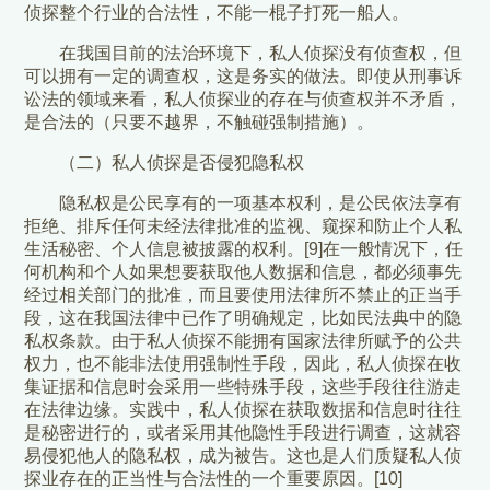
侦探整个行业的合法性，不能一棍子打死一船人。
在我国目前的法治环境下，私人侦探没有侦查权，但
可以拥有一定的调查权，这是务实的做法。即使从刑事诉
讼法的领域来看，私人侦探业的存在与侦查权并不矛盾，
是合法的（只要不越界，不触碰强制措施）。
（二）私人侦探是否侵犯隐私权
隐私权是公民享有的一项基本权利，是公民依法享有
拒绝、排斥任何未经法律批准的监视、窥探和防止个人私
生活秘密、个人信息被披露的权利。[9]在一般情况下，任
何机构和个人如果想要获取他人数据和信息，都必须事先
经过相关部门的批准，而且要使用法律所不禁止的正当手
段，这在我国法律中已作了明确规定，比如民法典中的隐
私权条款。由于私人侦探不能拥有国家法律所赋予的公共
权力，也不能非法使用强制性手段，因此，私人侦探在收
集证据和信息时会采用一些特殊手段，这些手段往往游走
在法律边缘。实践中，私人侦探在获取数据和信息时往往
是秘密进行的，或者采用其他隐性手段进行调查，这就容
易侵犯他人的隐私权，成为被告。这也是人们质疑私人侦
探业存在的正当性与合法性的一个重要原因。[10]