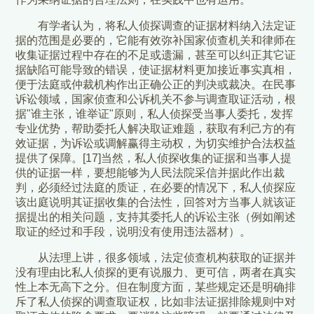
有学者认为，将私人侦探调查的证据材料纳入法定证
据的范围是必要的，它能有效弥补国家侦查机关和律师在
收集证据过程中存在的不足或遗漏，甚至可以纠正其它证
据缺陷可能导致的错误，使证据材料更加接近事实真相，
便于法庭或仲裁机构作出正确公正的判决或裁决。在民事
诉讼领域，国家侦查和公诉机关不参与调查取证活动，根
据"谁主张，谁举证"原则，私人侦探受当事人委托，发挥
专业优势，帮助委托人解决取证难题，获取有利己方的有
效证据，为诉讼或调解赢得主动权，为切实维护合法权益
提供了保障。[17]当然，私人侦探收集的证据和当事人提
供的证据一样，要想能够为人民法院采信并据此作出裁
判，必须经过法庭的质证，在必要的情况下，私人侦探应
该出庭说明其证据收集的合法性，回答对方当事人就该证
据提出的相关问题，支持其委托人的诉讼主张（例如阐述
取证的经过和手段，说明没有使用违法器材）。
从法理上讲，很多领域，法定侦查机构获取的证据并
没有理由比私人侦探的更有说服力、更可信，两者在真实
性上本无高下之分。但在制度方面，某些规定还是明确排
斥了私人侦探的调查取证权，比如非法证据排除规则中对