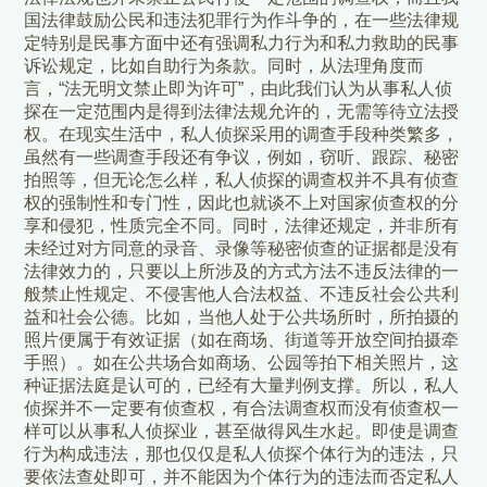
国法律鼓励公民和违法犯罪行为作斗争的，在一些法律规
定特别是民事方面中还有强调私力行为和私力救助的民事
诉讼规定，比如自助行为条款。同时，从法理角度而
言，“法无明文禁止即为许可”，由此我们认为从事私人侦
探在一定范围内是得到法律法规允许的，无需等待立法授
权。在现实生活中，私人侦探采用的调查手段种类繁多，
虽然有一些调查手段还有争议，例如，窃听、跟踪、秘密
拍照等，但无论怎么样，私人侦探的调查权并不具有侦查
权的强制性和专门性，因此也就谈不上对国家侦查权的分
享和侵犯，性质完全不同。同时，法律还规定，并非所有
未经过对方同意的录音、录像等秘密侦查的证据都是没有
法律效力的，只要以上所涉及的方式方法不违反法律的一
般禁止性规定、不侵害他人合法权益、不违反社会公共利
益和社会公德。比如，当他人处于公共场所时，所拍摄的
照片便属于有效证据（如在商场、街道等开放空间拍摄牵
手照）。如在公共场合如商场、公园等拍下相关照片，这
种证据法庭是认可的，已经有大量判例支撑。所以，私人
侦探并不一定要有侦查权，有合法调查权而没有侦查权一
样可以从事私人侦探业，甚至做得风生水起。即使是调查
行为构成违法，那也仅仅是私人侦探个体行为的违法，只
要依法查处即可，并不能因为个体行为的违法而否定私人