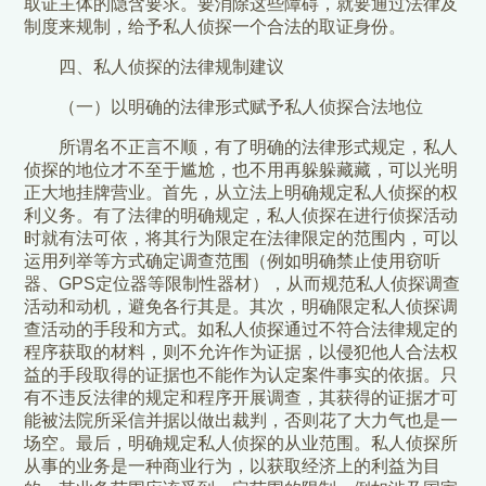
取证主体的隐含要求。要消除这些障碍，就要通过法律及
制度来规制，给予私人侦探一个合法的取证身份。
四、私人侦探的法律规制建议
（一）以明确的法律形式赋予私人侦探合法地位
所谓名不正言不顺，有了明确的法律形式规定，私人
侦探的地位才不至于尴尬，也不用再躲躲藏藏，可以光明
正大地挂牌营业。首先，从立法上明确规定私人侦探的权
利义务。有了法律的明确规定，私人侦探在进行侦探活动
时就有法可依，将其行为限定在法律限定的范围内，可以
运用列举等方式确定调查范围（例如明确禁止使用窃听
器、GPS定位器等限制性器材），从而规范私人侦探调查
活动和动机，避免各行其是。其次，明确限定私人侦探调
查活动的手段和方式。如私人侦探通过不符合法律规定的
程序获取的材料，则不允许作为证据，以侵犯他人合法权
益的手段取得的证据也不能作为认定案件事实的依据。只
有不违反法律的规定和程序开展调查，其获得的证据才可
能被法院所采信并据以做出裁判，否则花了大力气也是一
场空。最后，明确规定私人侦探的从业范围。私人侦探所
从事的业务是一种商业行为，以获取经济上的利益为目