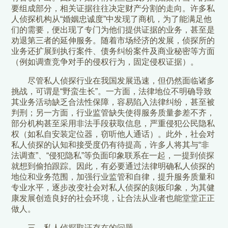
要组成部分，相关证据往往决定财产分割的走向。许多私
人侦探机构从“婚姻忠诚度”中发现了商机，为了能满足他
们的需要，便出现了专门为他们提供证据的业务，甚至是
劝退第三者的延伸服务。随着市场经济的发展，侦探所的
业务还扩展到执行案件、债务纠纷案件及商业秘密等方面
（例如调查竞争对手的侵权行为，固定侵权证据）。
尽管私人侦探行业在我国发展迅速，但仍然面临诸多
挑战，可谓是“野蛮生长”。一方面，法律地位不明确导致
其业务活动缺乏合法性保障，容易陷入法律纠纷，甚至被
判刑；另一方面，行业监管缺失使得服务质量参差不齐，
部分机构甚至采用非法手段获取信息，严重侵犯公民隐私
权（如私自安装定位器，窃听他人通话）。此外，社会对
私人侦探的认知和接受度仍有待提高，许多人将其与“非
法调查”、“侵犯隐私”等负面印象联系在一起，一提到侦探
就想到偷拍跟踪。因此，有必要通过法律明确私人侦探的
地位和业务范围，加强行业监管和自律，提升服务质量和
专业水平，逐步改变社会对私人侦探的刻板印象，为其健
康发展创造良好的社会环境，让合法从业者也能堂堂正正
做人。
三、私人侦探取证存在的问题