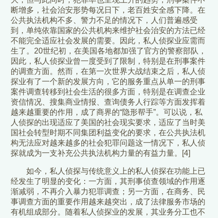
断增多，社会治安形势每况日下，老百姓安全感下降。在
公共执法机构不多、警力不足的情况下，人们普遍感受
到，单纯依靠国家的公共机构来维护社会治安的方法已经
不能完全适应社会发展的需要。因此，私人侦探业应需而
生了。20世纪初，在美国各地都加强了官方的警察部队，
因此，私人侦探业曾一度受到了限制，特别是在刑事案件
的调查方面。然而，在第一次世界大战结束之后，私人侦
探业有了一个新的发展方向，它的服务重点从单一的刑事
案件调查转移到社会生活的很多方面，特别是在调查企业
资信情况、搜集商业情报、查询债务人行踪等方面发挥着
越来越重要的作用，成了商界的“隐形帮手”。可以说，私
人侦探的出现适应了美国的社会现实要求，适应了当时美
国社会转型时期不同集团利益变化的要求，在公共执法机
构无法应对越来越多的社会犯罪问题这一情况下，私人侦
探就成为一支补充公共执法机构力量的有益力量。[4]
如今，私人侦探与传统意义上的私人侦探在功能上已
经发生了明显的变化：一方面，其刑事侦查领域的作用逐
渐减弱，不再介入暴力犯罪调查；另一方面，在商务、民
事调查方面的重要作用越来越突出，成了法律服务市场的
有机组成部分。随着私人侦探业的发展，其业务分工也不