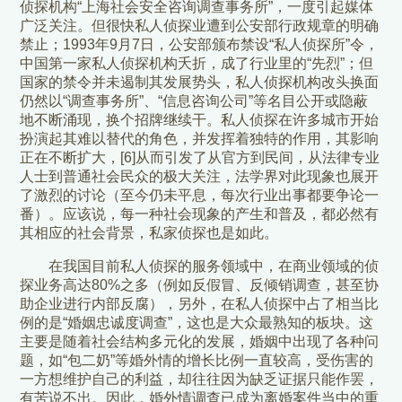
侦探机构“上海社会安全咨询调查事务所”，一度引起媒体
广泛关注。但很快私人侦探业遭到公安部行政规章的明确
禁止；1993年9月7日，公安部颁布禁设“私人侦探所”令，
中国第一家私人侦探机构夭折，成了行业里的“先烈”；但
国家的禁令并未遏制其发展势头，私人侦探机构改头换面
仍然以“调查事务所”、“信息咨询公司”等名目公开或隐蔽
地不断涌现，换个招牌继续干。私人侦探在许多城市开始
扮演起其难以替代的角色，并发挥着独特的作用，其影响
正在不断扩大，[6]从而引发了从官方到民间，从法律专业
人士到普通社会民众的极大关注，法学界对此现象也展开
了激烈的讨论（至今仍未平息，每次行业出事都要争论一
番）。应该说，每一种社会现象的产生和普及，都必然有
其相应的社会背景，私家侦探也是如此。
在我国目前私人侦探的服务领域中，在商业领域的侦
探业务高达80%之多（例如反假冒、反倾销调查，甚至协
助企业进行内部反腐），另外，在私人侦探中占了相当比
例的是“婚姻忠诚度调查”，这也是大众最熟知的板块。这
主要是随着社会结构多元化的发展，婚姻中出现了各种问
题，如“包二奶”等婚外情的增长比例一直较高，受伤害的
一方想维护自己的利益，却往往因为缺乏证据只能作罢，
有苦说不出。因此，婚外情调查已成为离婚案件当中的重