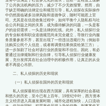
业务不仅满足了社会多元化的需求，也在一定程度上缓解
了公共执法机构的压力，减少了不少无效报警。然而，由
于缺乏明确的法律定位和规范引导，私人侦探在实际操作
中仍然面临诸多法律风险和道德争议，随时可能惹上官
司。尤其是在信息收集过程中，如何平衡个人隐私权与社
会公共利益之间的关系，成为亟待解决的问题，一头是客
户的迫切需求，一头是法律的红线。此外，私人侦探行业
的专业标准和职业道德规范尚未完全建立，导致行业内服
务质量参差不齐，甚至出现了一些违法违规行为（例如非
法购买公民个人信息，或者将调查结果倒卖给第三方），
进一步加剧了社会对该行业的质疑和不信任。因此，有必
要通过法律规制和行业自律，引导私人侦探行业健康发
展，充分发挥其在社会治理中的积极作用，让真正的从业
者不再提心吊胆。
二、私人侦探的历史和现状
（一）私人侦探在国外的历史和现状
私人侦探最初出现在西方国家，具有深厚的社会基础
和悠久的历史，至今已有上百年。19世纪中叶，西方资本
主义经济进入高速发展时期，城市化进程加快，人口流动
大，但与此同时，犯罪率也呈现上升的趋势，刑事案件不