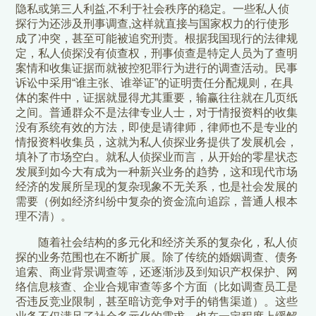
隐私或第三人利益,不利于社会秩序的稳定。一些私人侦
探行为还涉及刑事调查,这样就直接与国家权力的行使形
成了冲突，甚至可能被追究刑责。根据我国现行的法律规
定，私人侦探没有侦查权，刑事侦查是特定人员为了查明
案情和收集证据而就被控犯罪行为进行的调查活动。民事
诉讼中采用“谁主张、谁举证”的证明责任分配规则，在具
体的案件中，证据就显得尤其重要，输赢往往就在几页纸
之间。普通群众不是法律专业人士，对于情报资料的收集
没有系统有效的方法，即使是请律师，律师也不是专业的
情报资料收集员，这就为私人侦探业务提供了发展机会，
填补了市场空白。就私人侦探业而言，从开始的零星状态
发展到如今大有成为一种新兴业务的趋势，这和现代市场
经济的发展所呈现的复杂现象不无关系，也是社会发展的
需要（例如经济纠纷中复杂的资金流向追踪，普通人根本
理不清）。
随着社会结构的多元化和经济关系的复杂化，私人侦
探的业务范围也在不断扩展。除了传统的婚姻调查、债务
追索、商业背景调查等，还逐渐涉及到知识产权保护、网
络信息核查、企业合规审查等多个方面（比如调查员工是
否违反竞业限制，甚至暗访竞争对手的销售渠道）。这些