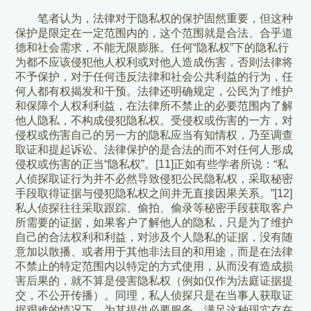
笔者认为，法律对于隐私权的保护固然重要，但这种
保护是限定在一定范围内的，这个范围就是合法、合乎道
德和社会需求，不能无限膨胀。任何“隐私权”下的隐私行
为都不应该侵犯他人权利或对他人造成伤害，否则法律将
不予保护，对于任何违反法律和社会公共利益的行为，任
何人都有权揭发和干预。法律还明确规定，公民为了维护
和保障个人权利利益，在法律所不禁止的必要范围内了解
他人隐私，不构成侵犯隐私权。受侵权或伤害的一方，对
侵权或伤害自己的另一方的隐私应当有知情权，乃至调查
取证和提起诉讼。法律保护的是合法的而不对任何人形成
侵权或伤害的正当“隐私权”。[11]正如有些学者所说：“私
人侦探取证行为并不必然导致侵犯公民隐私权，采取秘密
手段取得证据与侵犯隐私权之间并无直接因果关系。”[12]
私人侦探往往采取跟踪、偷拍、偷录等秘密手段获取客户
所需要的证据，如果客户了解他人的隐私，只是为了维护
自己的合法权利和利益，对涉及个人隐私的证据，没有随
意加以散播、或者用于其他非法目的和用途，而是在法律
不禁止的特定范围内以特定的方式使用，从而没有造成损
害后果的，就不算是侵害隐私权（例如仅作为法庭证据提
交，不公开传播）。同理，私人侦探只是在当事人获取证
据艰难的情况下，为其提供必要服务，满足这种现实存在