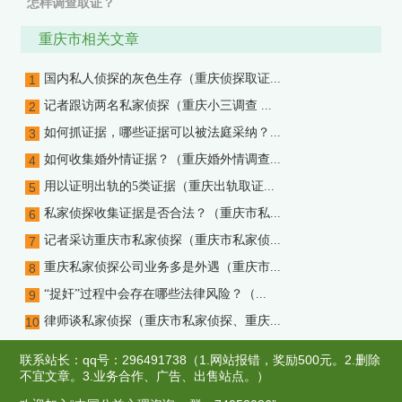
怎样调查取证？
下一篇：
重庆市私家侦探调查取证，重庆市小三调查：一个婚姻
重庆市相关文章
侦探坚持22年劝退第三者
国内私人侦探的灰色生存（重庆侦探取证...
1
记者跟访两名私家侦探（重庆小三调查 ...
2
如何抓证据，哪些证据可以被法庭采纳？...
3
如何收集婚外情证据？（重庆婚外情调查...
4
用以证明出轨的5类证据（重庆出轨取证...
5
私家侦探收集证据是否合法？（重庆市私...
6
记者采访重庆市私家侦探（重庆市私家侦...
7
重庆私家侦探公司业务多是外遇（重庆市...
8
“捉奸”过程中会存在哪些法律风险？（...
9
律师谈私家侦探（重庆市私家侦探、重庆...
10
联系站长：qq号：296491738（1.网站报错，奖励500元。2.删除
不宜文章。3.业务合作、广告、出售站点。）