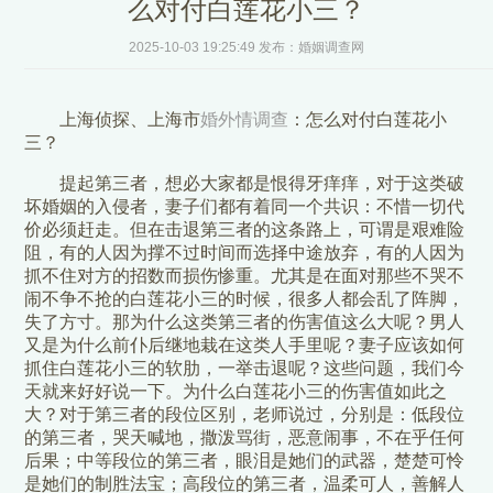
么对付白莲花小三？
2025-10-03 19:25:49 发布：婚姻调查网
上海侦探、上海市
婚外情调查
：怎么对付白莲花小
三？
提起第三者，想必大家都是恨得牙痒痒，对于这类破
坏婚姻的入侵者，妻子们都有着同一个共识：不惜一切代
价必须赶走。但在击退第三者的这条路上，可谓是艰难险
阻，有的人因为撑不过时间而选择中途放弃，有的人因为
抓不住对方的招数而损伤惨重。尤其是在面对那些不哭不
闹不争不抢的白莲花小三的时候，很多人都会乱了阵脚，
失了方寸。那为什么这类第三者的伤害值这么大呢？男人
又是为什么前仆后继地栽在这类人手里呢？妻子应该如何
抓住白莲花小三的软肋，一举击退呢？这些问题，我们今
天就来好好说一下。为什么白莲花小三的伤害值如此之
大？对于第三者的段位区别，老师说过，分别是：低段位
的第三者，哭天喊地，撒泼骂街，恶意闹事，不在乎任何
后果；中等段位的第三者，眼泪是她们的武器，楚楚可怜
是她们的制胜法宝；高段位的第三者，温柔可人，善解人