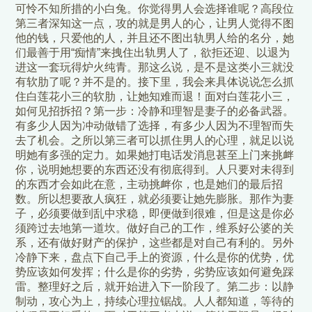
可怜不知所措的小白兔。你觉得男人会选择谁呢？高段位
第三者深知这一点，攻的就是男人的心，让男人觉得不图
他的钱，只爱他的人，并且还不图出轨男人给的名分，她
们最善于用“痴情”来拽住出轨男人了，欲拒还迎、以退为
进这一套玩得炉火纯青。那这么说，是不是这类小三就没
有软肋了呢？并不是的。接下里，我会来具体说说怎么抓
住白莲花小三的软肋，让她知难而退！面对白莲花小三，
如何见招拆招？第一步：冷静和理智是妻子的必备武器。
有多少人因为冲动做错了选择，有多少人因为不理智而失
去了机会。之所以第三者可以抓住男人的心理，就足以说
明她有多强的定力。如果她打电话发消息甚至上门来挑衅
你，说明她想要的东西还没有彻底得到。人只要对未得到
的东西才会如此在意，主动挑衅你，也是她们的最后招
数。所以想要敌人疯狂，就必须要让她先膨胀。那作为妻
子，必须要做到乱中求稳，即便做到很难，但是这是你必
须跨过去地第一道坎。做好自己的工作，维系好公婆的关
系，还有做好财产的保护，这些都是对自己有利的。另外
冷静下来，盘点下自己手上的资源，什么是你的优势，优
势应该如何发挥；什么是你的劣势，劣势应该如何避免踩
雷。整理好之后，就开始进入下一阶段了。第二步：以静
制动，攻心为上，持续心理拉锯战。人人都知道，等待的