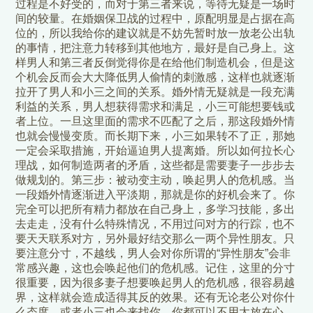
过程是不好受的，而对于第三者来说，等待无疑是一场时
间的较量。在婚姻保卫战的过程中，原配明显是占据在高
位的，所以我给你的建议就是不妨先暂时放一放老公出轨
的事情，把注意力转移到其他地方，最好是自己身上。这
样男人和第三者反倒觉得你是在给他们制造机会，但是这
个机会反而会大大降低男人偷情的刺激感，这样也就逐渐
拉开了男人和小三之间的关系。婚外情无疑就是一段充满
利益的关系，男人想获得需求和满足，小三可能想要钱或
者上位。一旦这里面的需求不匹配了之后，那这段婚外情
也就会慢慢变质。而长期下来，小三如果转不了正，那她
一定会采取措施，开始逼迫男人提离婚。所以如何拉长心
理战，如何制造两者的矛盾，这些都是需要妻子一步步去
做规划的。第三步：被动变主动，唤起男人的危机感。当
一段婚外情逐渐进入平淡期，那就是你的好机会来了。你
完全可以把所有精力都放在自己身上，多学习技能，多出
去走走，没有什么特殊情况，不用过问对方的行踪，也不
要天天联系对方，另外最好结交那么一两个异性朋友。只
要注意分寸，不越线，男人会对你所谓的“异性朋友”会非
常感兴趣，这也会唤起他们的危机感。记住，这里的分寸
很重要，因为很多妻子想要唤起男人的危机感，很容易越
界，这样就会造成适得其反的效果。还有无论老公对你什
么态度，或者小三也会来找你，你都可以不用太放在心