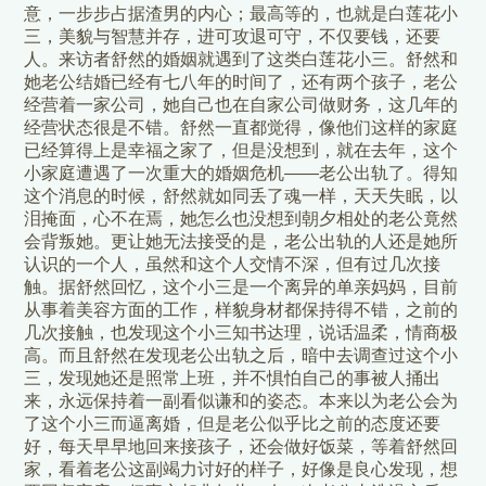
意，一步步占据渣男的内心；最高等的，也就是白莲花小
三，美貌与智慧并存，进可攻退可守，不仅要钱，还要
人。来访者舒然的婚姻就遇到了这类白莲花小三。舒然和
她老公结婚已经有七八年的时间了，还有两个孩子，老公
经营着一家公司，她自己也在自家公司做财务，这几年的
经营状态很是不错。舒然一直都觉得，像他们这样的家庭
已经算得上是幸福之家了，但是没想到，就在去年，这个
小家庭遭遇了一次重大的婚姻危机——老公出轨了。得知
这个消息的时候，舒然就如同丢了魂一样，天天失眠，以
泪掩面，心不在焉，她怎么也没想到朝夕相处的老公竟然
会背叛她。更让她无法接受的是，老公出轨的人还是她所
认识的一个人，虽然和这个人交情不深，但有过几次接
触。据舒然回忆，这个小三是一个离异的单亲妈妈，目前
从事着美容方面的工作，样貌身材都保持得不错，之前的
几次接触，也发现这个小三知书达理，说话温柔，情商极
高。而且舒然在发现老公出轨之后，暗中去调查过这个小
三，发现她还是照常上班，并不惧怕自己的事被人捅出
来，永远保持着一副看似谦和的姿态。本来以为老公会为
了这个小三而逼离婚，但是老公似乎比之前的态度还要
好，每天早早地回来接孩子，还会做好饭菜，等着舒然回
家，看着老公这副竭力讨好的样子，好像是良心发现，想