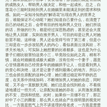
的成熟女人，帮助男人做决定，和他一起成长。总之，白
莲花小三能时刻给到男人在婚姻里未能满足到的需求和快
感。如此一朵知冷知热的“解语花”出现在男人的世界之
后，谁能保证不心动呢？她们知道自己要什么，在清楚了
自己的动机之后，会带有目的性地和男人交往，她们所说
的话，所做的行为，都是经过深思熟虑的，甚至还会大度
地让男人回家，实则在推开男人，可目的却是让男人对她
欲罢不能。这样做，男人还会觉得亏待了第三者，但是小
三却是在一步步攻陷男人的内心，看似表面云淡风轻，不
求天长地久，可实际上她想要的比谁都多。这也是为什么
妻子们都比较害怕这类小三，毕竟段位如此之高，稍有不
慎，就会对婚姻造成极大威胁，没有任何一个妻子，愿意
心甘情愿将自己经营多年的婚姻拱手让人，但是看到男人
的变心和决绝，这才是让妻子感到最痛心的地方。所以小
三也会抓住原配的这种心理，她们通过稳定和平静的态
度，在关系中持续加码，不断增加男人对她的依恋，同时
呢，又不会一直默默无闻。她们总是会找到机会，不着痕
迹地通过一些方式，让原配知道她的存在，从而激发原配
的不安，恐惧和愤怒。此时，如果你一旦绷不住了，那正
好中了小三的圈套，那么男人也就会产生很明显的视觉对
比，一方面是怒气上升不讲道理的母老虎，一方面是楚楚