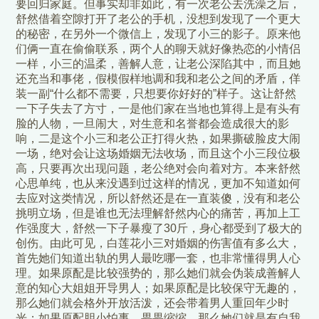
要回归家庭。但事实却非如此，有一次老公去洗澡之后，
舒然借着空隙打开了老公的手机，没想到发现了一个更大
的秘密，在另外一个微信上，发现了小三的影子。原来他
们俩一直在偷偷联系，两个人的聊天就好像热恋的小情侣
一样，小三的温柔，善解人意，让老公深陷其中，而且她
还充当和事佬，假模假样地调和我和老公之间的矛盾，佯
装一副“什么都不需要，只想要你好好的”样子。这让舒然
一下子失去了方寸，一是他们家在当地也算得上是有头有
脸的人物，一旦闹大，对生意和名誉都会造成很大的影
响，二是这个小三和老公正打得火热，如果撕破脸皮大闹
一场，绝对会让这场婚姻无法收场，而且这个小三段位极
高，只要再次出现问题，老公绝对会向着对方。本来舒然
心思单纯，也从来没遇到过这样的情况，更加不知道如何
去应对这类情况，所以舒然还是在一直装傻，没有和老公
挑明立场，但是谁也无法理解舒然内心的痛苦，再加上工
作强度大，舒然一下子暴瘦了30斤，身心都受到了极大的
创伤。由此可见，白莲花小三对婚姻的伤害值有多么大，
首先她们知道出轨的男人最吃哪一套，也非常懂得男人心
理。如果原配是比较强势的，那么她们就会伪装成善解人
意的知心大姐姐开导男人；如果原配是比较保守无趣的，
那么她们就会格外开放活泼，还会带着男人重回年少时
光；如果原配胆小怕事，畏畏缩缩，那么她们就是有自我