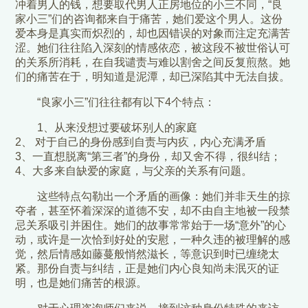
冲着男人的钱，想要取代男人正房地位的小三不同，“良
家小三”们的咨询都来自于痛苦，她们爱这个男人。这份
爱本身是真实而炽烈的，却也因错误的对象而注定充满苦
涩。她们往往陷入深刻的情感依恋，被这段不被世俗认可
的关系所消耗，在自我谴责与难以割舍之间反复煎熬。她
们的痛苦在于，明知道是泥潭，却已深陷其中无法自拔。
“良家小三”们往往都有以下4个特点：
1、从来没想过要破坏别人的家庭
2、 对于自己的身份感到自责与内疚，内心充满矛盾
3、一直想脱离“第三者”的身份，却又舍不得，很纠结；
4、大多来自缺爱的家庭，与父亲的关系有问题。
这些特点勾勒出一个矛盾的画像：她们并非天生的掠
夺者，甚至怀着深深的道德不安，却不由自主地被一段禁
忌关系吸引并困住。她们的故事常常始于一场“意外”的心
动，或许是一次恰到好处的安慰，一种久违的被理解的感
觉，然后情感如藤蔓般悄然滋长，等意识到时已缠绕太
紧。那份自责与纠结，正是她们内心良知尚未泯灭的证
明，也是她们痛苦的根源。