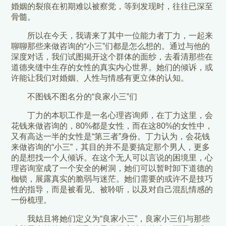
婚姻的裂痕在初期难以被察觉，等到发现时，往往已深至
骨髓。
所以在今天，我请来了其中一位能力者丁力，一起来
聊聊那些来做咨询的“小三”们都是怎么想的。通过与他的
深度对话，我们试图揭开这个群体的面纱，去看清那些在
道德夹缝中生存的女性的真实内心世界。她们的倾诉，或
许能让我们对婚姻、人性与情感有更立体的认知。
不图钱不图名分的“良家小三”们
丁力的本职工作是一名心理咨询师，在丁力这里，会
花钱来做咨询的，80%都是女性，而在这80%的女性中，
又有高达一半的女性是“第三者”身份。丁力认为，会花钱
来做咨询的“小三”，其目的并不是要搞定那个男人，更多
的是想找一个人倾诉。在这个无人可以言说的困境里，心
理咨询室成了一个安全的树洞，她们可以暂时卸下道德的
枷锁，展露真实的脆弱与迷茫。她们需要的或许不是技巧
性的指导，而是被看见、被聆听，以及对自己混乱情感的
一份梳理。
我姑且将她们定义为“良家小三”，良家小三们与那些