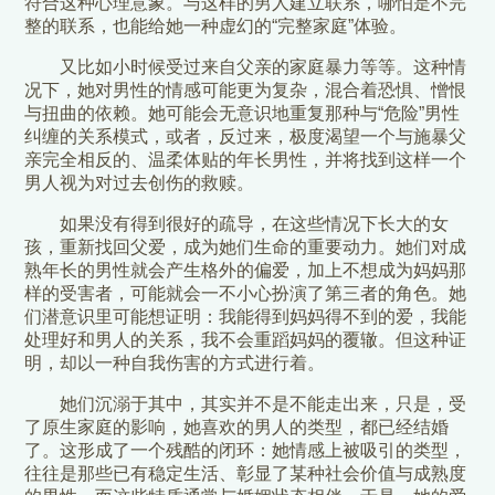
符合这种心理意象。与这样的男人建立联系，哪怕是不完
整的联系，也能给她一种虚幻的“完整家庭”体验。
又比如小时候受过来自父亲的家庭暴力等等。这种情
况下，她对男性的情感可能更为复杂，混合着恐惧、憎恨
与扭曲的依赖。她可能会无意识地重复那种与“危险”男性
纠缠的关系模式，或者，反过来，极度渴望一个与施暴父
亲完全相反的、温柔体贴的年长男性，并将找到这样一个
男人视为对过去创伤的救赎。
如果没有得到很好的疏导，在这些情况下长大的女
孩，重新找回父爱，成为她们生命的重要动力。她们对成
熟年长的男性就会产生格外的偏爱，加上不想成为妈妈那
样的受害者，可能就会一不小心扮演了第三者的角色。她
们潜意识里可能想证明：我能得到妈妈得不到的爱，我能
处理好和男人的关系，我不会重蹈妈妈的覆辙。但这种证
明，却以一种自我伤害的方式进行着。
她们沉溺于其中，其实并不是不能走出来，只是，受
了原生家庭的影响，她喜欢的男人的类型，都已经结婚
了。这形成了一个残酷的闭环：她情感上被吸引的类型，
往往是那些已有稳定生活、彰显了某种社会价值与成熟度