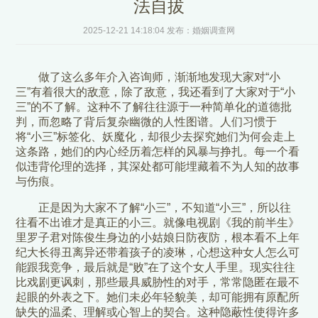
法自拔
2025-12-21 14:18:04 发布：婚姻调查网
做了这么多年介入咨询师，渐渐地发现大家对“小
三”有着很大的敌意，除了敌意，我还看到了大家对于“小
三”的不了解。这种不了解往往源于一种简单化的道德批
判，而忽略了背后复杂幽微的人性图谱。人们习惯于
将“小三”标签化、妖魔化，却很少去探究她们为何会走上
这条路，她们的内心经历着怎样的风暴与挣扎。每一个看
似违背伦理的选择，其深处都可能埋藏着不为人知的故事
与伤痕。
正是因为大家不了解“小三”，不知道“小三”，所以往
往看不出谁才是真正的小三。就像电视剧《我的前半生》
里罗子君对陈俊生身边的小姑娘日防夜防，根本看不上年
纪大长得丑离异还带着孩子的凌琳，心想这种女人怎么可
能跟我竞争，最后就是“败”在了这个女人手里。现实往往
比戏剧更讽刺，那些最具威胁性的对手，常常隐匿在最不
起眼的外表之下。她们未必年轻貌美，却可能拥有原配所
缺失的温柔、理解或心智上的契合。这种隐蔽性使得许多