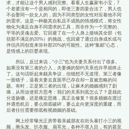
求，才能让这个男人感到完整。看看人生赢家韦小宝，7
个老婆没有一个是相同的，即使三妻四妾合法了，男人也
不会娶同一款女人的，因为不同类型的女性对应着他不同
的需求。这是一种极其自私且不成熟的情感模式，将女性
物化为满足自身不同需求的工具，而非作为一个完整的、
平等的灵魂去爱。它回避了在一个人身上接纳其全部（包
括那不满足的20%）的挑战，也回避了通过自身成长或与
伴侣共同创造来弥补那20%的可能性。这种“集邮”心态，
是情感上的巨婴表现。
所以，反过来说，“小三”也为夫妻关系付出了很多。
如果没有第三者的介入，夫妻俩的契约关系也许早就终止
了。这句话听起来颇具争议，但细想不无道理。第三者像
一面镜子，逼着夫妻去直面早已存在却一直被忽略的问
题。有时，正是第三者的出现，让麻木的婚姻感到了剧
痛，从而迫使双方思考：我们的关系到底怎么了？是就此
分道扬镳，还是痛定思痛，真正去修复？很多婚姻在渡过
外遇危机后，要么彻底破碎，要么走向更深度的重建，而
后者往往需要彻底检视婚姻的基础。
网上经常曝光正房带着亲戚朋友在街头暴打小三的视
频，揪头发、扒衣服、扇耳光，各种不堪入目，有的甚至