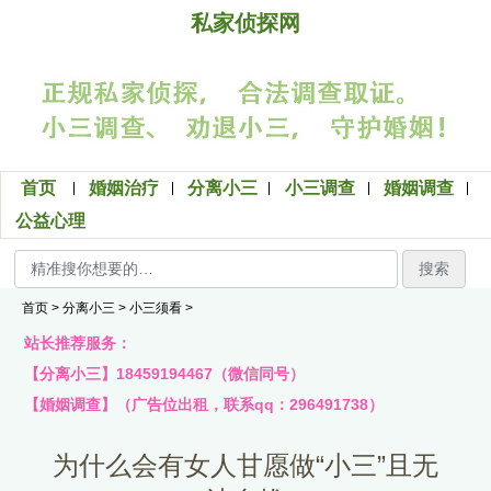
私家侦探网
首页
婚姻治疗
分离小三
小三调查
婚姻调查
公益心理
搜索
首页
>
分离小三
>
小三须看
>
站长推荐服务：
【分离小三】18459194467（微信同号）
【婚姻调查】（广告位出租，联系qq：296491738）
为什么会有女人甘愿做“小三”且无