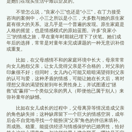
是她们在现实生活中难以企及的。
不管怎么说，“良家小三”也还是“小三”，在丁力接受
咨询的案例中，小三之所以是小三，大多数与她的原生家
庭有很大的关系。这几乎是一个普遍的发现。原生家庭是
人格的摇篮，也是情感模式的原始蓝图。许多“良家小
三”的情感之旅，早在童年时期就已埋下了伏笔。她们成
年后的选择，常常是对童年未完成课题的一种无意识补偿
或重复。
比如，在父母感情不和的家庭环境中长大，母亲常常
向女儿抱怨父亲，让女儿觉得父亲是不合格的，对父亲的
印象很不好；但同时，女儿内心可能又暗暗渴望得到父亲
的认可与爱，这种矛盾的情感，可能让她在长大后，将对
理想父亲的渴望投射到年长男性身上，并试图通过“拯
救”或“赢得”一个类似父亲的男人（即便他已属于别人）来
弥补童年的缺憾。
比如在女儿成长的过程中，父母离异等情况造成父亲
的角色缺失掉；这种缺席留下一个巨大的情感空洞，成年
后会不自觉地寻找一个能扮演“父亲”角色的伴侣来填补。
而成熟、稳重、能提供经济与情感保护的已婚男性，恰好