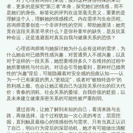
对于心理咨询师们来说，接到这种身份特殊的来访
者，更多的是探究“第三者”本身，探究她们的情感，而不
是她们的身份。标签化的评判在这里毫无意义，重要的是
理解这个人，理解她的情感模式、内在需求与生命历程。
咨询师需要创造一个非评判性的空间，帮助她厘清：她究
竟在这段关系里寻求什么？是弥补童年的缺失，是反抗某
种命运，还是逃避面对真实自我与健康关系的恐惧？
心理咨询师将与她探讨她为什么会有这样的需求，为
什么她会对已婚男性感兴趣，对普通男人不感兴趣，以及
对于这样的一段关系，她想要维持多久？在维持的过程中
她所要牺牲与付出的。对话会引导她看到，那种对已婚男
性的“兴趣”背后，可能隐藏着对安全感的扭曲认知——认
为一个已有家庭的男人“更稳定”，或者对“被独特选中”的
胜利感上瘾。也会让她正视自己为这段关系付出的巨大代
价：青春的消耗、社会关系的萎缩、自我价值的贬损，以
及未来建立健康亲密关系的可能性被严重削弱。
通过咨询，让她了解到未知的自己，看清来路与去
路，再做选择。这个过程犹如一次心灵的考古，层层挖
掘，直到触及最核心的情感创伤与需求。只有当真正认识
了自己，明白行为背后的深层动机，她才有可能做出清醒