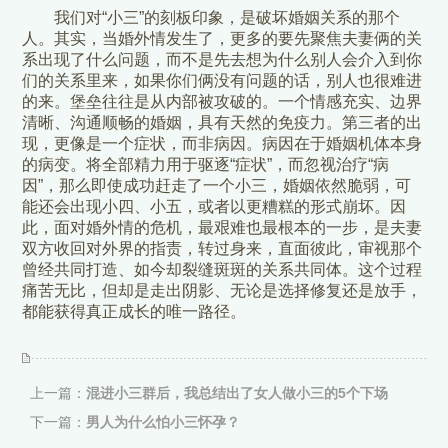
我们对“小三”的刻板印象，是破坏婚姻关系的那个
人。其实，当婚外情发生了，更多的要先聚焦夫妻俩的关
系出现了什么问题，而不是先去想为什么别人会介入到你
们的关系里来，如果你们俩没有问题的话，别人也很难进
的来。堡垒往往是从内部被攻破的。一个情感充实、边界
清晰、沟通顺畅的婚姻，具有天然的免疫力。第三者的出
现，更像是一个症状，而非病因。病因在于婚姻机体本身
的病变。将全部精力用于驱逐“症状”，而忽视治疗“病
因”，那么即使成功赶走了一个小三，婚姻依然脆弱，可
能还会出现小四、小五，或者以更糟糕的形式崩坏。因
此，面对婚外情的危机，最艰难也最根本的一步，是夫妻
双方收回对外界的指责，转过身来，直面彼此，审视那个
曾经共同打造、如今却裂缝斑斑的关系共同体。这个过程
痛苦无比，但却是走出阴影、无论是选择修复还是放手，
都能获得真正成长的唯一路径。
上一篇：
混进小三群后，我总结出了女人做小三的5个下场
下一篇：
男人为什么怕小三怀孕？