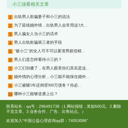
小三须看相关文章
出轨男人欺骗妻子和小三的说法
1
为了延续婚外情，出轨男人会常用这3大...
2
男人骗女人当小三的话术
3
男人出轨欺骗第三者的手段
4
“被小三”的女人可不可以要渣男赔偿精...
5
男人们是怎样看待小三的？
6
小三们别傻了，在男人眼里你们其实是这...
7
婚外情的心理分析，小三能不能保住婚外...
8
小三被睡5年还倒背900万债务？你必...
9
哪种小三能够逆袭上位？
10
联系站长：qq号：296491738（1.网站报错，奖励500元。2.删除
不宜文章。3.业务合作、广告、出售站点。）
欢迎加入“中国公益心理咨询qq群：74053086”