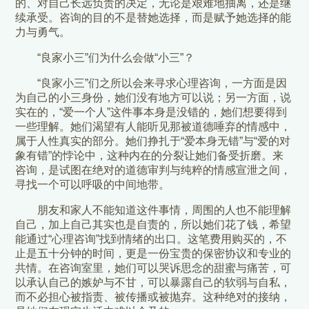
的、对自己长远负责的决定，无论是艰难地抽离，还是继
续承受。咨询的目的不是替她选择，而是赋予她选择的能
力与勇气。
“良家小三”们为什么会做“小三”？
“良家小三”们之所以会来寻求心理咨询，一方面是因
为自己的小三身份，她们没有地方可以说；另一方面，说
实在的，“爱一个人”这件事本身是没错的，她们想要得到
一些理解。她们渴望有人能听见那被道德唾弃的情感中，
属于人性真实的部分。她们挣扎于“爱本身无错”与“爱的对
象有错”的悖论中，这种内在的分裂让她们备受折磨。来
咨询，是试图在绝对的道德审判与纯粹的情感宣泄之间，
寻找一个可以呼吸的中间地带。
朋友和家人不能知道这件事情，周围的人也不能理解
自己，加上自己其实也是自责的，所以她们花了钱，希望
能通过“心理咨询”找到情绪的出口。这笔费用购买的，不
止是五十分钟的时间，更是一份宝贵的保密协议和专业的
共情。在咨询室里，她们可以哭诉思念的甜蜜与痛苦，可
以承认自己的嫉妒与不甘，可以暴露自己的软弱与自私，
而不必担心被指责、被传播或被抛弃。这种绝对的接纳，