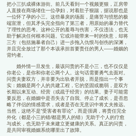
把小三扒成裸体游街。前几天看到一个视频更狠，正房带
人直接在商场堵住一位孕妇，对着肚子狠踹，据说那也是
一位怀了孕的小三。这些暴戾的场面，是痛苦与愤怒的极
端宣泄，但其矛头完全指向了第三者，用原始的暴力替代
了理性的思考。这种公开的羞辱与伤害，不仅违法，也无
助于解决任何根本问题。它或许能带来一时的快意，却将
三方（包括施暴者自己）进一步拖入仇恨与创伤的深渊，
并且完全放过了那个本该承担首要责任的男人——婚姻的
背约者。
婚外情一旦发生，最该问责的不是小三，也不仅仅是
你老公，是你和你老公两个人。这句话需要勇气去面对。
问责夫妻双方，并非要为出轨者开脱，而是指出一个事
实：婚姻是两个人的共建工程，它的坚固或脆弱，是双方
长期以来互动、经营（或疏于经营）的结果。妻子可能需
要反思，在婚姻中是否失去了自我、停止了成长，是否忽
略了伴侣的情感需求，或者是否在无意识中将丈夫推远。
当然，这绝不是“受害者有罪论”，而是强调，将责任完全
外化（都是小三的错/都是男人的错）无助于个人的疗愈
与成长，也无助于未来建立更健康的关系。真正的问责，
是共同审视婚姻系统哪里出了故障。