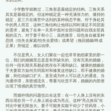
求的压抑。
小学数学就教过，三角形是最稳定的结构。三角关系
其实是最稳定的。但这种稳定是一种充满张力的、僵持的
稳定，是三方在痛苦中达到的某种病态平衡。对于身处其
中的男人而言，这种三角结构让他得以同时满足不同层面
的需求，避免了在单一关系中面对全部问题和自我全部真
相的压力。对于妻子和小三，虽然痛苦，却也各自被某种
恐惧（怕失去家庭/怕失去爱情）或希望（挽回婚姻/终成
正果）所锚定，难以动弹。
不仅是男人，女人们聚在一起也常常抱怨家里的那一
位，我们的婚姻里总是是有所缺失的。没有完美的婚姻，
任何一段长期关系都必然存在不满和缺口。健康的婚姻在
于夫妻双方如何共同面对和修复这些缺口，而不健康的婚
姻，则任由缺口扩大，直至成为外人可以进入的通道。当
沟通停滞，亲密感流失，尊重与欣赏不再，婚姻的内部便
出现了情感的真空地带。
而婚外情的问题也出在这里：在一个人身上没有的东
西出现在另一个人身上就会成为亮点。这种“亮点效应”在
对比中被无限放大。妻子可能务实能干却少了些风情，小
三的浪漫崇拜便成了亮点；妻子可能专注于孩子而忽略了