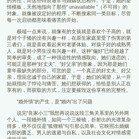
的男性，而这些特质通常与婚姻状态相伴。于是，她的爱
情模板，天然地指向了那些“ unavailable ”（不可得）的
对象。就像被设定好的程序，不断搜索同一类目标，尽管
每一次启动都意味着痛苦的开始。
极端一点来说，就像有的女孩就是喜欢个子高的，就
是对个子矮的没有兴趣一样，在原生家庭里受了伤害的第
三者们，就是喜欢看起来对老婆体贴、对孩子好的成熟男
人，就是对小男生没有兴趣一样。这种“偏好”已经超越了
简单的审美，成了一种强迫性的情感取向。她们迷恋的，
可能正是那种“好丈夫”、“好父亲”的形象，因为那是她们
童年最缺失的部分。可悲的是，一个真正的好丈夫、好父
亲，理应忠诚于自己的家庭。于是，她们的渴望，从一开
始就指向了悖论与痛苦。她们想获得的，恰恰是别人正在
享有的，而获取的方式，注定要摧毁这份享有的完整性。
“婚外情”的产生，是“婚内”出了问题
说完“良家小三”我想再说说这段三角关系里的另外两
个人。一段婚外情，如同一个三棱镜，折射出的光谱复杂
得多，绝不仅仅是“狐狸精”勾引那么简单。它映照出婚姻
内部的匮乏、男人的逃避与自私，以及社会文化对情感需