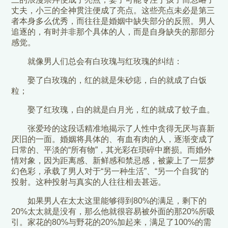
丈夫，小三的全神贯注便成了亮点。这些亮点未必是第三
者本身多么优秀，而往往是婚姻中缺失部分的反照。男人
追逐的，有时并非那个具体的人，而是自身缺失的那部分
感觉。
就像男人们总会有白玫瑰与红玫瑰的纠结：
娶了白玫瑰的，红的就是朱砂痣，白的就成了白饭
粒；
娶了红玫瑰，白的就是白月光，红的就成了蚊子血。
张爱玲的这段话精准地揭示了人性中贪得无厌与喜新
厌旧的一面。婚姻将具体的、有血有肉的人，逐渐变成了
日常的、平淡的“所有物”，其光彩在琐碎中磨损。而婚外
情对象，因为距离感、新鲜感和禁忌感，被蒙上了一层梦
幻色彩，承载了男人对于“另一种生活”、“另一个自我”的
投射。这种投射与真实的人往往相去甚远。
如果男人在太太这里能够得到80%的满足，剩下的
20%太太就是没有，那么他就很容易被外面的那20%所吸
引。家花的80%与野花的20%加起来，满足了100%的需